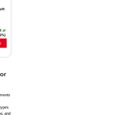
oft
8 zł
16%)
a
for
cuments
 types
ng, and