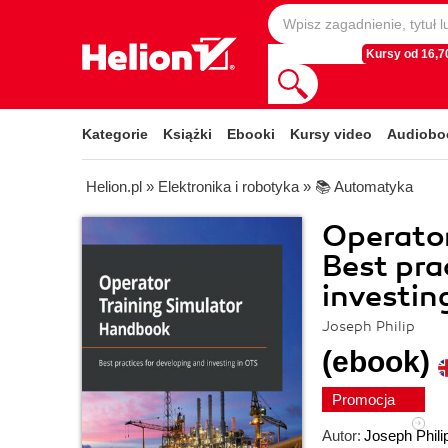
Kursy od 16,70
Kategorie
Książki
Ebooki
Kursy video
Audiobo
Helion.pl
»
Elektronika i robotyka
»
📚 Automatyka
Operator
Best pra
investin
Joseph Philip
(ebook)
Promocja
Autor:
Joseph Phili