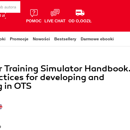
 zł
POMOC
LIVE CHAT
OD O,OOZŁ
oki
Promocje
Nowości
Bestsellery
Darmowe ebooki
 Training Simulator Handbook
ctices for developing and
g in OTS
p