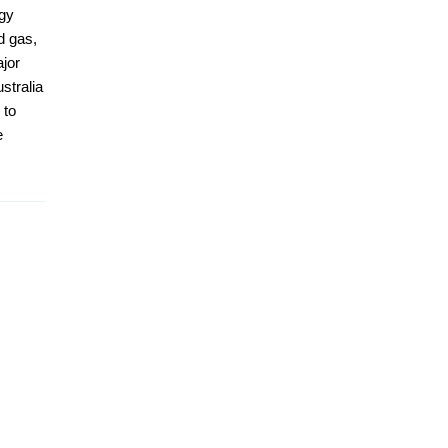
rgy
d gas,
ajor
stralia
 to
e