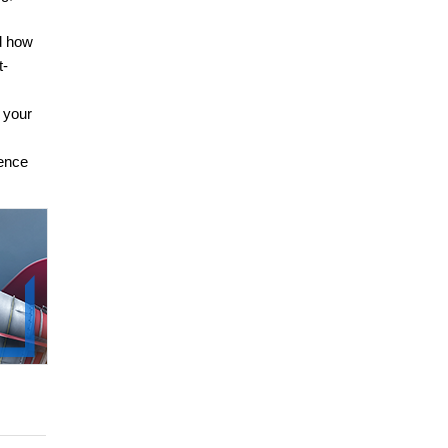
nd how
t-
n your
rence