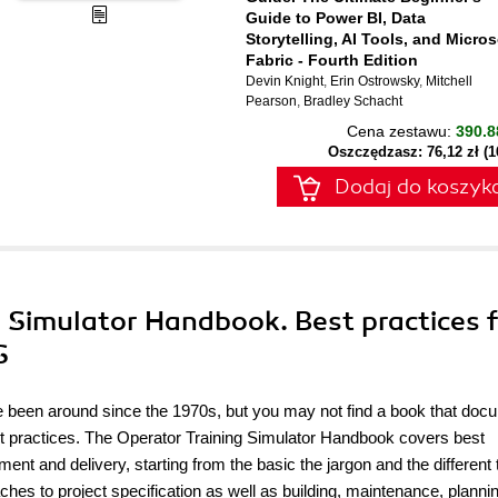
Guide to Power BI, Data
Storytelling, AI Tools, and Micros
Fabric - Fourth Edition
Devin Knight
,
Erin Ostrowsky
,
Mitchell
Pearson
,
Bradley Schacht
Cena zestawu:
390.8
Oszczędzasz: 76,12 zł (
Dodaj do koszyk
g Simulator Handbook. Best practices 
S
ve been around since the 1970s, but you may not find a book that do
t practices. The Operator Training Simulator Handbook covers best
nt and delivery, starting from the basic the jargon and the different
ches to project specification as well as building, maintenance, planni