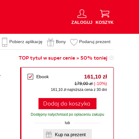
ZALOGUJ
KOSZYK
Pobierz aplikację
Bony
Podaruj prezent
TOP tytuł w super cenie » 50% taniej
.
161,10 zł
Ebook
179,00 zł
(-10%)
161,10 zł najniższa cena z 30 dni
Dodaj do koszyka
Dostępny natychmiast po opłaceniu zakupu
lub
Kup na prezent