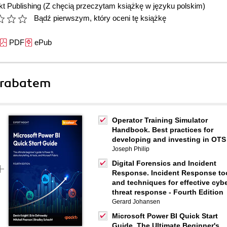
t Publishing
(Z chęcią przeczytam książkę w języku polskim)
Bądź pierwszym, który oceni tę książkę
PDF
ePub
 rabatem
Operator Training Simulator
Handbook. Best practices for
developing and investing in OTS
Joseph Philip
Digital Forensics and Incident
Response. Incident Response to
and techniques for effective cyb
threat response - Fourth Edition
Gerard Johansen
Microsoft Power BI Quick Start
Guide. The Ultimate Beginner's