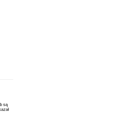
ub są
kazał