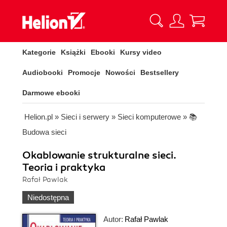
Kategorie
Książki
Ebooki
Kursy video
Audiobooki
Promocje
Nowości
Bestsellery
Darmowe ebooki
Helion.pl
»
Sieci i serwery
»
Sieci komputerowe
»
📚
Budowa sieci
Okablowanie strukturalne sieci.
Teoria i praktyka
Rafał Pawlak
Niedostępna
Autor:
Rafał Pawlak