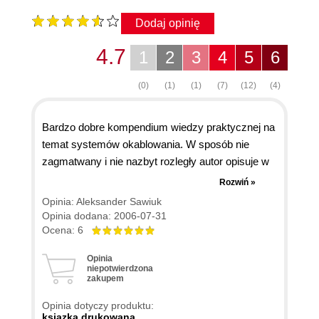
Dodaj opinię
4.7
1
2
3
4
5
6
(0)
(1)
(1)
(7)
(12)
(4)
Bardzo dobre kompendium wiedzy praktycznej na
temat systemów okablowania. W sposób nie
zagmatwany i nie nazbyt rozległy autor opisuje w
sposób zrozumiały wszystkie podstawowe
Rozwiń »
informacje niezbędne przy projektowaniu sieci.
Opinia: Aleksander Sawiuk
Każdy kto projektuje lub instaluje sieci powinien
Opinia dodana: 2006-07-31
mieć tę pozycję na półce tym bardziej, że jeszcze
Ocena: 6
w Polsce nie było publikacji na ten temat.
Opinia
Polecam.
niepotwierdzona
zakupem
Opinia dotyczy produktu:
ksiązka drukowana