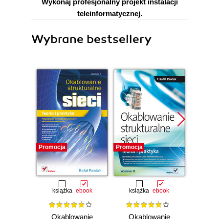
Wykonaj profesjonalny projekt instalacji
teleinformatycznej.
Wybrane bestsellery
Promocja
Promocja
Promocj
książka
ebook
książka
ebook
ksią
Okablowanie
Okablowanie
Te