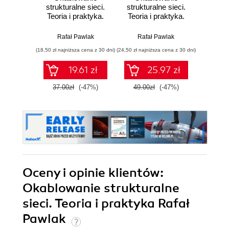
strukturalne sieci.
strukturalne sieci.
oprog
Teoria i praktyka.
Teoria i praktyka.
Podr
Wydanie II
Wydanie III
pocz
Rafał Pawlak
Rafał Pawlak
Raf
(18,50 zł najniższa cena z 30 dni)
(24,50 zł najniższa cena z 30 dni)
(35,40 zł naj
19.61 zł
25.97 zł
37.00zł
(-47%)
49.00zł
(-47%)
59.0
Oceny i opinie klientów:
Okablowanie strukturalne
sieci. Teoria i praktyka Rafał
Pawlak