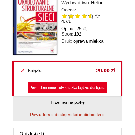
Wydawnictwo:
Helion
Ocena:
4.7
/
6
Opinie:
25
Stron:
192
Druk:
oprawa miękka
29,00 zł
Książka
Powiadom mnie, gdy książka będzie dostępna
Przenieś na półkę
Powiadom o dostępności audiobooka »
Opis
książki