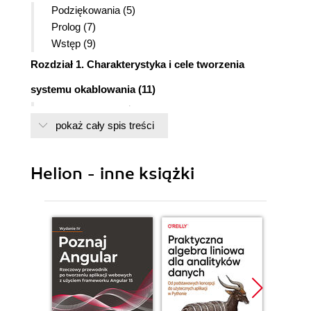
Podziękowania (5)
Prolog (7)
Wstęp (9)
Rozdział 1. Charakterystyka i cele tworzenia
systemu okablowania (11)
Podstawa rozważań - model ISO/OSI (11)
pokaż cały spis treści
Istota systemu okablowania strukturalnego (12)
Geneza (12)
Początki okablowania strukturalnego (13)
Helion - inne książki
Istota okablowania (14)
Metoda (14)
Topologie systemu (15)
Rozdział 2. Przewodowe media transmisyjne (19)
Typy sygnału (19)
Algebra Boole'a (21)
Kable miedziane (22)
Kable koncentryczne (22)