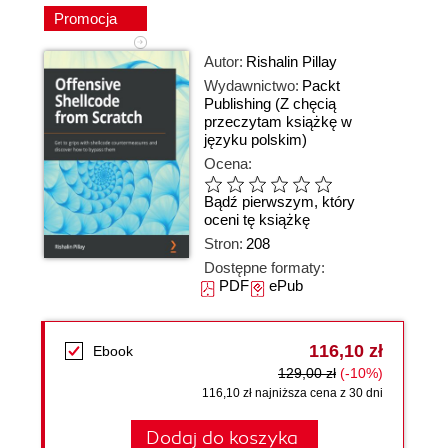
Promocja
Autor:
Rishalin Pillay
Wydawnictwo:
Packt
Publishing
(Z chęcią
przeczytam książkę w
języku polskim)
Ocena:
Bądź pierwszym, który
oceni tę książkę
Stron:
208
Dostępne formaty:
PDF
ePub
116,10 zł
Ebook
129,00 zł
(-10%)
116,10 zł najniższa cena z 30 dni
Dodaj do koszyka