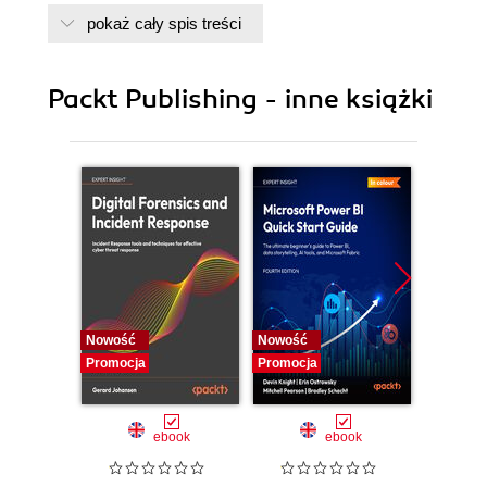
pokaż cały spis treści
Packt Publishing - inne książki
Nowość
Nowość
Nowość
Promocja
Promocja
Promocj
ebook
ebook