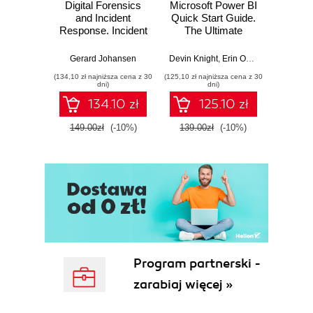
Digital Forensics
Microsoft Power BI
Pract
and Incident
Quick Start Guide.
Intel
Response. Incident
The Ultimate
Data-D
Response tools
Beginner's Guide
Hunti
and techniques for
to Power BI, Data
your c
Gerard Johansen
Devin Knight
,
Erin Ostrowsky
,
Mitchel
effective cyber
Storytelling, AI
effor
(134,10 zł najniższa cena z 30
(125,10 zł najniższa cena z 30
(116,10 zł 
threat response -
Tools, and
dete
dni)
dni)
Fourth Edition
Microsoft Fabric -
def
134.10 zł
125.10 zł
Fourth Edition
ATT&C
tool
149.00zł
(-10%)
139.00zł
(-10%)
129.0
E
Program partnerski -
zarabiaj więcej »