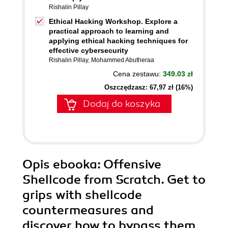
Rishalin Pillay
Ethical Hacking Workshop. Explore a
practical approach to learning and
applying ethical hacking techniques for
effective cybersecurity
Rishalin Pillay
,
Mohammed Abutheraa
Cena zestawu:
349.03 zł
Oszczędzasz: 67,97 zł (16%)
Dodaj do koszyka
Opis
ebooka
: Offensive
Shellcode from Scratch. Get to
grips with shellcode
countermeasures and
discover how to bypass them