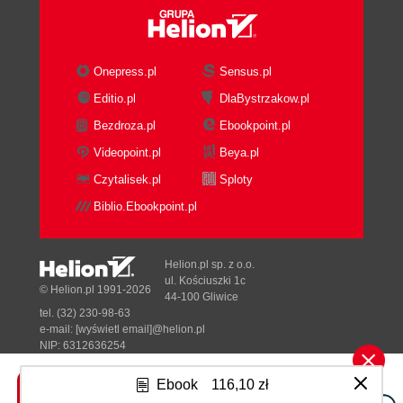
Onepress.pl
Sensus.pl
Editio.pl
DlaBystrzakow.pl
Bezdroza.pl
Ebookpoint.pl
Videopoint.pl
Beya.pl
Czytalisek.pl
Sploty
Biblio.Ebookpoint.pl
Helion.pl sp. z o.o.
ul. Kościuszki 1c
© Helion.pl 1991-2026
44-100 Gliwice
tel. (32) 230-98-63
e-mail:
[wyświetl email]@helion.pl
NIP: 6312636254
Regon: 241989027
Ebook
116,10 zł
Designed with ♥ by
Tonik.pl