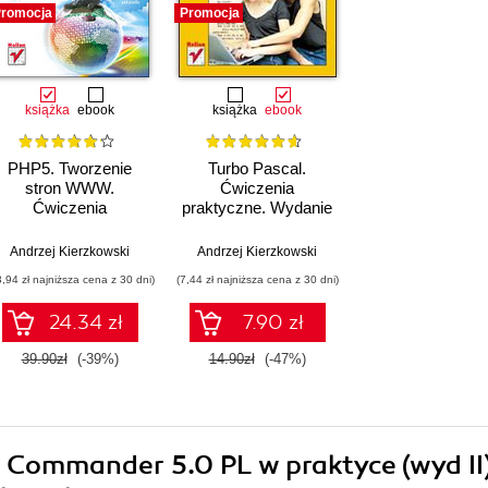
romocja
Promocja
książka
ebook
książka
ebook
PHP5. Tworzenie
Turbo Pascal.
stron WWW.
Ćwiczenia
Ćwiczenia
praktyczne. Wydanie
praktyczne. Wydanie
II
III
Andrzej Kierzkowski
Andrzej Kierzkowski
3,94 zł najniższa cena z 30 dni)
(7,44 zł najniższa cena z 30 dni)
24.34 zł
7.90 zł
39.90zł
(-39%)
14.90zł
(-47%)
n Commander 5.0 PL w praktyce (wyd II