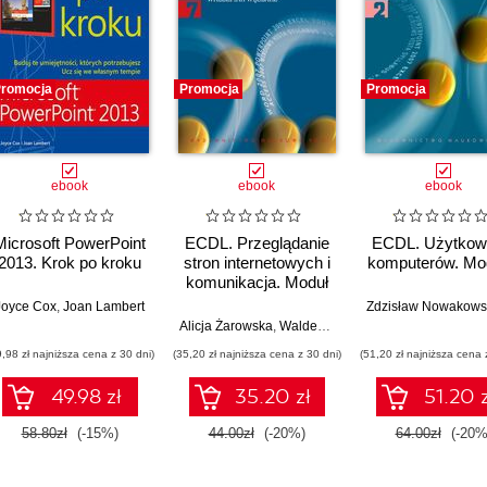
romocja
Promocja
Promocja
ebook
ebook
ebook
Microsoft PowerPoint
ECDL. Przeglądanie
ECDL. Użytkow
2013. Krok po kroku
stron internetowych i
komputerów. Mo
komunikacja. Moduł
7
Joyce Cox
,
Joan Lambert
Zdzisław Nowakows
Alicja Żarowska
,
Waldemar Węglarz
9,98 zł najniższa cena z 30 dni)
(35,20 zł najniższa cena z 30 dni)
(51,20 zł najniższa cena 
49.98 zł
35.20 zł
51.20 z
58.80zł
(-15%)
44.00zł
(-20%)
64.00zł
(-20%