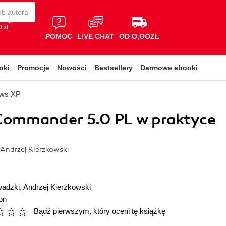
 zł
POMOC
LIVE CHAT
OD O,OOZŁ
oki
Promocje
Nowości
Bestsellery
Darmowe ebooki
ows XP
Commander 5.0 PL w praktyce
Andrzej Kierzkowski
wadzki
,
Andrzej Kierzkowski
on
Bądź pierwszym, który oceni tę książkę