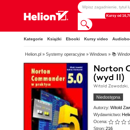
Kursy od 16,70
Kategorie
Książki
Ebooki
Kursy video
Audiobo
Helion.pl
»
Systemy operacyjne
»
Windows
»
📚 Wind
Norton 
(wyd II)
Witold Zawadzki, 
Niedostępna
Autorzy:
Witold Za
Wydawnictwo:
Heli
Ocena:
Stron:
216