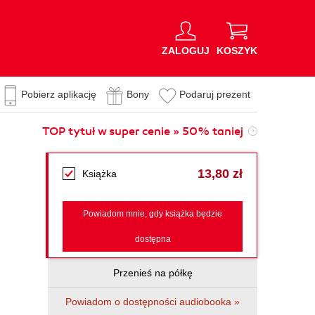
ZALOGUJ
KOSZYK
Pobierz aplikację
Bony
Podaruj prezent
TOP tytuł w super cenie » 50% taniej
13,80 zł
Książka
Powiadom mnie, gdy książka będzie
dostępna
Przenieś na półkę
Powiadom o dostępności audiobooka »