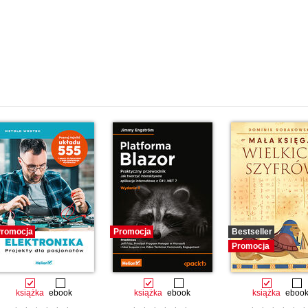
romocja
Promocja
Bestseller
Promocja
książka
ebook
książka
ebook
książka
eboo