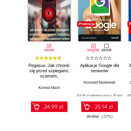
Promocja
P
ebook
książka
ebook
Pegasus. Jak chronić
Aplikacje Google dla
się przed szpiegami,
seniorów
scamem,
phishingiem,
Krzysztof Masłowski
kradzieżą
Konrad Mach
tożsamości i
(23,94 zł najniższa cena z 30 dni)
(4
oszustwami online
24.99 zł
25.14 zł
39.90zł
(-37%)