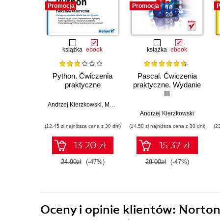
Promocja
Promocja
P
książka
ebook
książka
ebook
Python. Ćwiczenia
Pascal. Ćwiczenia
praktyczne
praktyczne. Wydanie
III
Andrzej Kierzkowski
,
Marek Gawryszewski
Andrzej Kierzkowski
(12,45 zł najniższa cena z 30 dni)
(14,50 zł najniższa cena z 30 dni)
(2
13.20 zł
15.37 zł
24.90zł
(-47%)
29.00zł
(-47%)
Oceny i opinie klientów: Norto