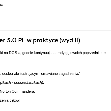
ka
 5.0 PL w praktyce (wyd II)
adki na DOS-a, godnie kontynuująca tradycję swoich poprzedniczek,
, doskonale ilustrującymi omawiane zagadnienia."
ążkach - poprzedniczkach).
i Norton Commandera:
zenia plików,