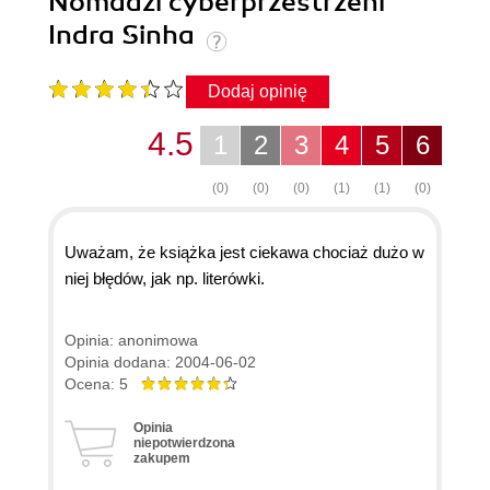
Nomadzi cyberprzestrzeni
Indra Sinha
Dodaj opinię
4.5
1
2
3
4
5
6
(0)
(0)
(0)
(1)
(1)
(0)
Uważam, że książka jest ciekawa chociaż dużo w
niej błędów, jak np. literówki.
Opinia: anonimowa
Opinia dodana: 2004-06-02
Ocena: 5
Opinia
niepotwierdzona
zakupem