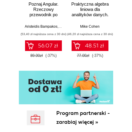
Poznaj Angular.
Praktyczna algebra
Ele
Rzeczowy
liniowa dla
Pro
przewodnik po
analityków danych.
pas
tworzeniu aplikacji
Od podstawowych
webowych z
koncepcji do
Aristeidis Bampakos
,
Pablo Deeleman
Mike Cohen
Wit
użyciem
użytecznych
(53,40 zł najniższa cena z 30 dni)
(46,20 zł najniższa cena z 30 dni)
(29,94 zł naj
frameworku
aplikacji w
Angular 15.
Pythonie
56.07 zł
48.51 zł
Wydanie IV
89.00zł
(-37%)
77.00zł
(-37%)
49.9
Program partnerski -
zarabiaj więcej »