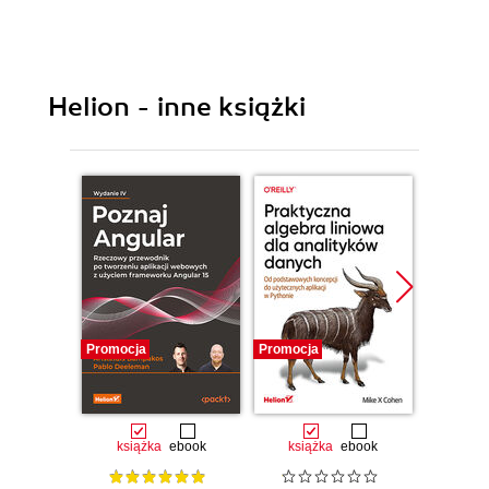
Helion - inne książki
Promocja
Promocja
Promocj
książka
ebook
książka
ebook
ksią