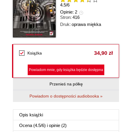
4.5
/
6
Opinie:
2
Stron:
416
Druk:
oprawa miękka
34,90 zł
Książka
Powiadom mnie, gdy książka będzie dostępna
Przenieś na półkę
Powiadom o dostępności audiobooka »
Opis
książki
Ocena (
4.5
/
6
) i opinie (2)