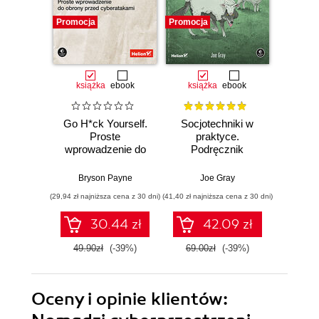
Promocja
Promocja
Promocj
książka
ebook
książka
ebook
ksią
Go H*ck Yourself.
Socjotechniki w
Bug
Proste
praktyce.
Bo
wprowadzenie do
Podręcznik
Prze
obrony przed
etycznego hakera
tr
cyberatakami
zgłas
Bryson Payne
Joe Gray
V
zabezp
(29,94 zł najniższa cena z 30 dni)
(41,40 zł najniższa cena z 30 dni)
(49,50 zł naj
30.44 zł
42.09 zł
49.90zł
(-39%)
69.00zł
(-39%)
99.0
Oceny i opinie klientów: