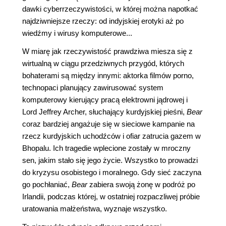
dawki cyberrzeczywistości, w której można napotkać
najdziwniejsze rzeczy: od indyjskiej erotyki aż po
wiedźmy i wirusy komputerowe...
W miarę jak rzeczywistość prawdziwa miesza się z
wirtualną w ciągu przedziwnych przygód, których
bohaterami są między innymi: aktorka filmów porno,
technopaci planujący zawirusować system
komputerowy kierujący pracą elektrowni jądrowej i
Lord Jeffrey Archer, słuchający kurdyjskiej pieśni,
Bear
coraz bardziej angażuje się w sieciowe kampanie na
rzecz kurdyjskich uchodźców i ofiar zatrucia gazem w
Bhopalu. Ich tragedie wplecione zostały w mroczny
sen, jakim stało się jego życie. Wszystko to prowadzi
do kryzysu osobistego i moralnego. Gdy sieć zaczyna
go pochłaniać,
Bear
zabiera swoją żonę w podróż po
Irlandii, podczas której, w ostatniej rozpaczliwej próbie
uratowania małżeństwa, wyznaje wszystko.