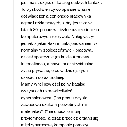
jest, na szczęście, katalog cudzych fantazji.
To błyskotliwie i żywo opisane własne
doświadczenia cenionego pracownika
agencji reklamowych, który jeszcze w
latach 80. popadł w ciężkie uzależnienie od
komputerowych rozrywek.
Nałóg łączył
jednak z jakim-takim funkcjonowaniem w
normalnym społeczeństwie - pracował,
działał społecznie (m.in. dla Amnesty
International), a nawet miał niewirtualne
życie prywatne, o co w dzisiejszych
czasach coraz trudniej.
Mamy w tej powieści pełny katalog
wszystkich usprawiedliwień
cybernałogowca: ("po prostu czysto
zawodowo szukam potrzebnych mi
materiałów", ("nie chodzi o moją
przyjemność, ja teraz przecież organizuję
międzynarodową kampanię pomocy