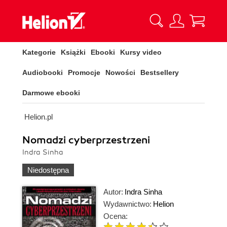
Kategorie
Książki
Ebooki
Kursy video
Audiobooki
Promocje
Nowości
Bestsellery
Darmowe ebooki
Helion.pl
Nomadzi cyberprzestrzeni
Indra Sinha
Niedostępna
Autor:
Indra Sinha
Wydawnictwo:
Helion
Ocena: