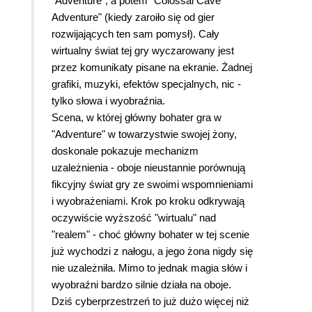
"Adventure", a potem "Colossal Cave
Adventure" (kiedy zaroiło się od gier
rozwijających ten sam pomysł). Cały
wirtualny świat tej gry wyczarowany jest
przez komunikaty pisane na ekranie. Żadnej
grafiki, muzyki, efektów specjalnych, nic -
tylko słowa i wyobraźnia.
Scena, w której główny bohater gra w
"Adventure" w towarzystwie swojej żony,
doskonale pokazuje mechanizm
uzależnienia - oboje nieustannie porównują
fikcyjny świat gry ze swoimi wspomnieniami
i wyobrażeniami. Krok po kroku odkrywają
oczywiście wyższość "wirtualu" nad
"realem" - choć główny bohater w tej scenie
już wychodzi z nałogu, a jego żona nigdy się
nie uzależniła. Mimo to jednak magia słów i
wyobraźni bardzo silnie działa na oboje.
Dziś cyberprzestrzeń to już dużo więcej niż