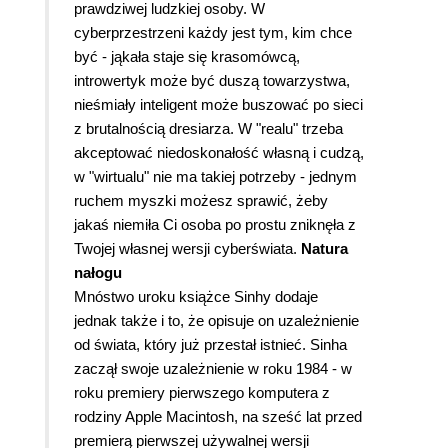
prawdziwej ludzkiej osoby. W
cyberprzestrzeni każdy jest tym, kim chce
być - jąkała staje się krasomówcą,
introwertyk może być duszą towarzystwa,
nieśmiały inteligent może buszować po sieci
z brutalnością dresiarza. W "realu" trzeba
akceptować niedoskonałość własną i cudzą,
w "wirtualu" nie ma takiej potrzeby - jednym
ruchem myszki możesz sprawić, żeby
jakaś niemiła Ci osoba po prostu zniknęła z
Twojej własnej wersji cyberświata.
Natura
nałogu
Mnóstwo uroku książce Sinhy dodaje
jednak także i to, że opisuje on uzależnienie
od świata, który już przestał istnieć. Sinha
zaczął swoje uzależnienie w roku 1984 - w
roku premiery pierwszego komputera z
rodziny Apple Macintosh, na sześć lat przed
premierą pierwszej używalnej wersji