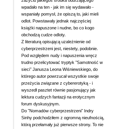
zażyciu jakiegoś środka odurzającego
wpadało na ten - jak im się wydawało -
wspaniały pomysł, że opiszą to, jaki mieli
odlot. Powstawały jednak najczęściej
książki napuszone i nudne, bo co kogo
obchodzą cudze odloty.
Z literaturą opisującą uzależnienie od
cyberprzestrzeni jest, niestety, podobnie.
Pod względem nudy i napuszenia wręcz
trudno przelicytować tryptyk "Samotność w
sieci" Janusza Leona Wiśniewskiego, do
którego autor powrzucał wszystkie swoje
przeżycia związane z cybererotyką - i
wyszedł pasztet równie pasjonujący jak
lektura cudzych fantazji na erotycznym
forum dyskusyjnym.
Do "Nomadów cyberprzestrzeni" Indry
Sinhy podchodziłem z ogromną nieufnością,
którą przełamały już pierwsze strony. To nie