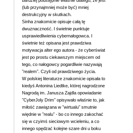
bardziej podstępnie właśnie dlatego, że jest
(lub przynajmniej może być) mniej
destrukcyjny w skutkach.
Sinha znakomicie opisuje całą tę
dwuznaczność. I świetnie punktuje
usprawiedliwienia cybernałogowca. I
świetnie też opisana jest prawdziwa
motywacja alter ego autora - że cyberświat
jest po prostu ciekawszym miejscem od
tego, co nałogowcy pogardliwie nazywają
"realem". Czyli od prawdziwego życia.
W polskiej literaturze znakomicie opisała to
kiedyś Antonina Liedtke, której nagrodzone
Nagrodą im. Janusza Zajdla opowiadanie
"CyberJoly Drim" opisywało właśnie to, jak
miłość zawiązana w "wirtualu" smutnie
więdnie w "realu" - bo co innego zakochać
się w czyimś sieciowym wcieleniu, a co
innego spędzać kolejne szare dni u boku