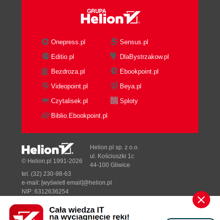
Onepress.pl
Sensus.pl
Editio.pl
DlaBystrzakow.pl
Bezdroza.pl
Ebookpoint.pl
Videopoint.pl
Beya.pl
Czytalisek.pl
Sploty
Biblio.Ebookpoint.pl
Helion.pl sp. z o.o.
ul. Kościuszki 1c
© Helion.pl 1991-2026
44-100 Gliwice
tel. (32) 230-98-63
e-mail:
[wyświetl email]@helion.pl
NIP: 6312636254
Regon: 241989027
Designed with ♥ by
Tonik.pl