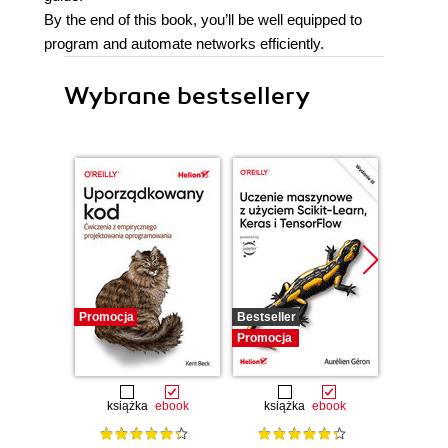
By the end of this book, you’ll be well equipped to
program and automate networks efficiently.
Wybrane bestsellery
Promocja
Bestseller
Promocj
Promocja
książka
ebook
książka
ebook
ksią