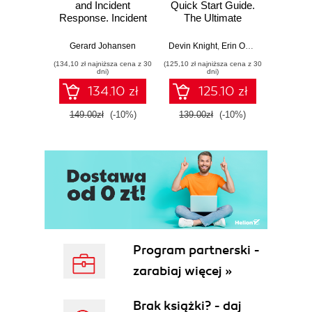
and Incident
Quick Start Guide.
Intel
Response. Incident
The Ultimate
Data-D
Response tools
Beginner's Guide
Hunti
and techniques for
to Power BI, Data
your c
Gerard Johansen
Devin Knight
,
Erin Ostrowsky
,
Mitchel
effective cyber
Storytelling, AI
effor
(134,10 zł najniższa cena z 30
(125,10 zł najniższa cena z 30
(116,10 zł 
threat response -
Tools, and
dete
dni)
dni)
Fourth Edition
Microsoft Fabric -
def
134.10 zł
125.10 zł
Fourth Edition
ATT&C
tool
149.00zł
(-10%)
139.00zł
(-10%)
129.0
E
Program partnerski -
zarabiaj więcej »
Brak książki? - daj