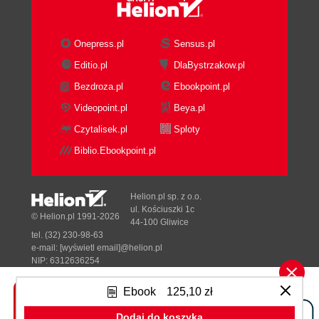
Onepress.pl
Sensus.pl
Editio.pl
DlaBystrzakow.pl
Bezdroza.pl
Ebookpoint.pl
Videopoint.pl
Beya.pl
Czytalisek.pl
Sploty
Biblio.Ebookpoint.pl
Helion.pl sp. z o.o.
ul. Kościuszki 1c
© Helion.pl 1991-2026
44-100 Gliwice
tel. (32) 230-98-63
e-mail:
[wyświetl email]@helion.pl
NIP: 6312636254
Regon: 241989027
Ebook
125,10 zł
Designed with ♥ by
Tonik.pl
Dodaj do koszyka