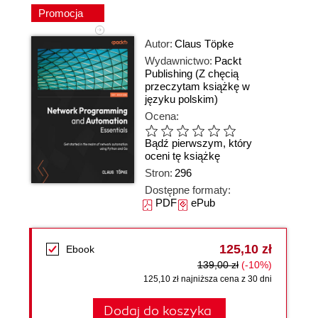
Promocja
Autor:
Claus Töpke
Wydawnictwo:
Packt
Publishing
(Z chęcią
przeczytam książkę w
języku polskim)
Ocena:
Bądź pierwszym, który
oceni tę książkę
Stron:
296
Dostępne formaty:
PDF
ePub
125,10 zł
Ebook
139,00 zł
(-10%)
125,10 zł najniższa cena z 30 dni
Dodaj do koszyka