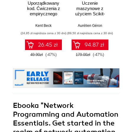
Uporządkowany
Uczenie
Ko
kod. Ćwiczenia z
maszynowe z
Doma
empirycznego
użyciem Scikit-
D
projektowania
Learn, Keras i
Dosto
oprogramowania
TensorFlow.
arc
Kent Beck
Aurélien Géron
Vlad
Wydanie III
aplikacj
(24,95 zł najniższa cena z 30 dni)
(89,50 zł najniższa cena z 30 dni)
(39,50 zł naj
bi
26.45 zł
94.87 zł
49.90zł
(-47%)
179.00zł
(-47%)
79.0
Ebooka
"Network
Programming and Automation
Essentials. Get started in the