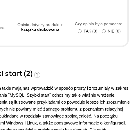
Czy opinia była pomocna:
Opinia dotyczy produktu:
ona
ksiązka drukowana
TAK
(
0
)
NIE
(
0
)
 start (2)
nia takie mają nas wprowadzić w sposób prosty i zrozumiały w zakres
ia "MySQL. Szybki start" odnosimy takie właśnie wrażenie.
ia są ilustrowane przykładami co powoduje lepsze ich zrozumienie
ych nie powinny mieć żadnego problemu z poznaniem relacyjnej
układane w rozdziały stanowiące spójną całość. Na początku
 Windows i Linux, a także podstawowe informacje o konfiguracji.
zydatny rozdział o projektowaniu baz danych. Dla osób