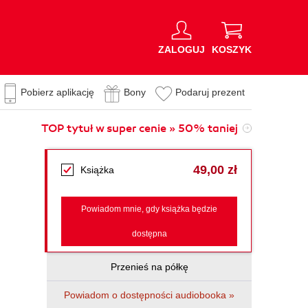
ZALOGUJ
KOSZYK
Pobierz aplikację
Bony
Podaruj prezent
TOP tytuł w super cenie » 50% taniej
49,00 zł
Książka
Powiadom mnie, gdy książka będzie
dostępna
Przenieś na półkę
Powiadom o dostępności audiobooka »