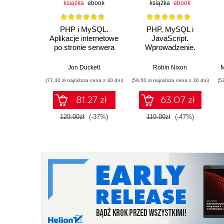
książka
ebook
książka
ebook
PHP i MySQL.
PHP, MySQL i
Aplikacje internetowe
JavaScript.
po stronie serwera
Wprowadzenie.
Wydanie V
Jon Duckett
Robin Nixon
M
(77,40 zł najniższa cena z 30 dni)
(59,50 zł najniższa cena z 30 dni)
(5
81.27 zł
63.07 zł
129.00zł
(-37%)
119.00zł
(-47%)