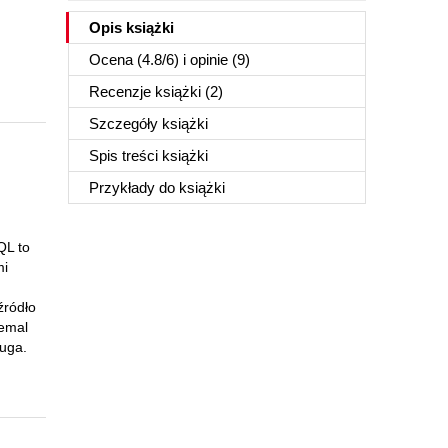
Opis
książki
Ocena (
4.8
/
6
) i opinie (9)
Recenzje
książki
(2)
Szczegóły
książki
Spis treści
książki
Przykłady do
książki
QL to
mi
źródło
iemal
ługa.