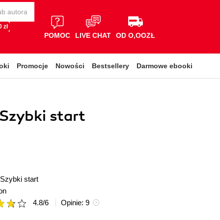
 zł
POMOC
LIVE CHAT
OD O,OOZŁ
oki
Promocje
Nowości
Bestsellery
Darmowe ebooki
Szybki start
Szybki start
on
4.8
/
6
Opinie:
9