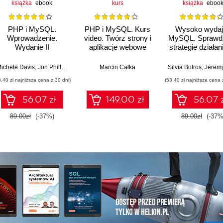
książka
ebook
kurs
książka
eboo
PHP i MySQL.
PHP i MySQL. Kurs
Wysoko wydaj
Wprowadzenie.
video. Twórz strony i
MySQL. Sprawd
Wydanie II
aplikacje webowe
strategie działan
dużą skalę. Wyd
IV
ichele Davis
,
Jon Phillips
Marcin Całka
Silvia Botros
,
Jeremy Ti
3,40 zł najniższa cena z 30 dni)
(53,40 zł najniższa cena 
56.07 zł
149.00 zł
56.07 
89.00zł
(-37%)
89.00zł
(-37%