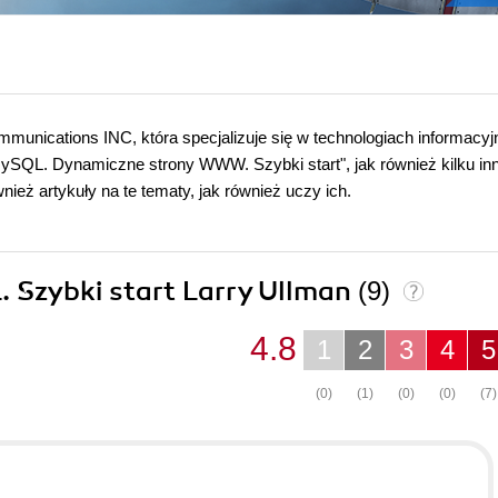
mmunications INC, która specjalizuje się w technologiach informacyj
 MySQL. Dynamiczne strony WWW. Szybki start", jak również kilku in
nież artykuły na te tematy, jak również uczy ich.
. Szybki start Larry Ullman
(9)
4.8
1
2
3
4
5
(0)
(1)
(0)
(0)
(7)