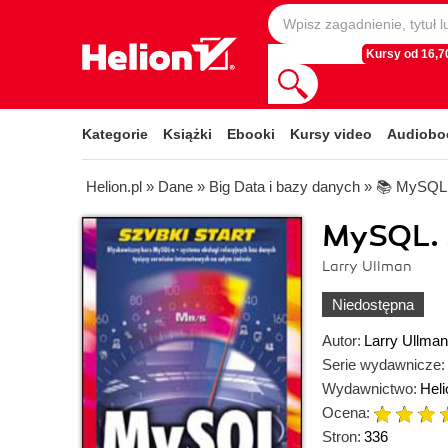
Kursy od 16,70
Kategorie
Książki
Ebooki
Kursy video
Audiobo
Helion.pl
»
Dane
»
Big Data i bazy danych
»
📚 MySQL
MySQL. 
Larry Ullman
Niedostępna
Autor:
Larry Ullman
Serie wydawnicze:
Wydawnictwo:
Heli
Ocena:
Stron:
336