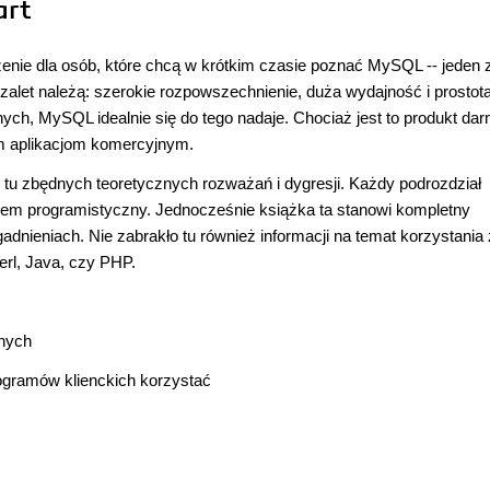
art
enie dla osób, które chcą w krótkim czasie poznać MySQL -- jeden 
alet należą: szerokie rozpowszechnienie, duża wydajność i prostot
ych, MySQL idealnie się do tego nadaje. Chociaż jest to produkt da
m aplikacjom komercyjnym.
 tu zbędnych teoretycznych rozważań i dygresji. Każdy podrozdział
blem programistyczny. Jednocześnie książka ta stanowi kompletny
nieniach. Nie zabrakło tu również informacji na temat korzystania 
rl, Java, czy PHP.
nych
ogramów klienckich korzystać