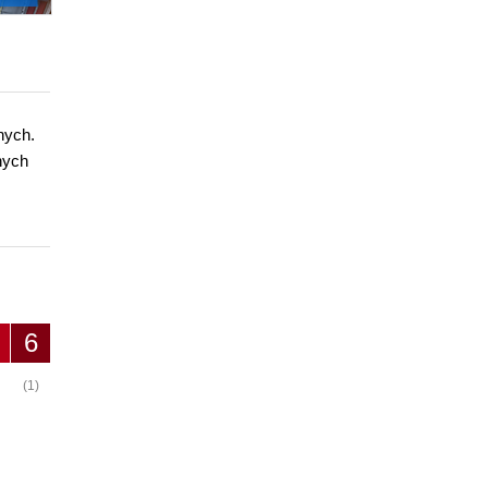
nych.
nych
6
(1)