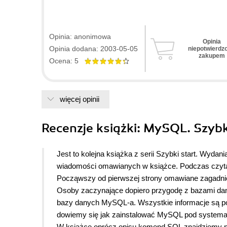
Opinia: anonimowa
Opinia
Opinia dodana: 2003-05-05
niepotwierdz
zakupem
Ocena: 5
więcej opinii
Recenzje
książki
: MySQL. Szybki
Jest to kolejna książka z serii Szybki start. Wyda
wiadomości omawianych w książce. Podczas czytan
Począwszy od pierwszej strony omawiane zagadnien
Osoby zaczynające dopiero przygodę z bazami dan
bazy danych MySQL-a. Wszystkie informacje są po
dowiemy się jak zainstalować MySQL pod systemami
W książce oprócz opisu komend SQL znajdziemy pr