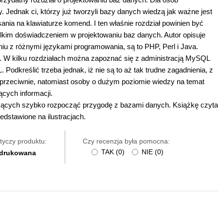
Jednak ci, którzy już tworzyli bazy danych wiedzą jak ważne jest
ania na klawiaturze komend. I ten właśnie rozdział powinien być
lkim doświadczeniem w projektowaniu baz danych. Autor opisuje
 z różnymi językami programowania, są to PHP, Perl i Java.
e. W kilku rozdziałach można zapoznać się z administracją MySQL
Podkreślić trzeba jednak, iż nie są to aż tak trudne zagadnienia, z
z przeciwnie, natomiast osoby o dużym poziomie wiedzy na temat
cych informacji.
chcących szybko rozpocząć przygodę z bazami danych. Książkę czyta
edstawione na ilustracjach.
tyczy produktu:
Czy recenzja była pomocna:
TAK
(
0
)
NIE
(
0
)
 drukowana