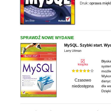
Druk:
oprawa mięk
SPRAWDŹ NOWE WYDANIE
MySQL. Szybki start. Wyd
Larry Ullman
Błysk
książka
syste
możli
Wykor
Czasowo
danyc
niedostępna
dla w
Dzięki