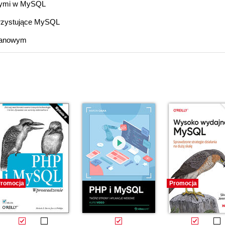
pnymi w MySQL
orzystujące MySQL
danowym
romocja
Promocja