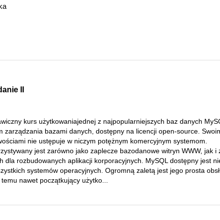
ka
anie II
awiczny kurs użytkowaniajednej z najpopularniejszych baz danych MyS
m zarządzania bazami danych, dostępny na licencji open-source. Swoi
wościami nie ustępuje w niczym potężnym komercyjnym systemom.
zystywany jest zarówno jako zaplecze bazodanowe witryn WWW, jak i 
h dla rozbudowanych aplikacji korporacyjnych. MySQL dostępny jest n
szystkich systemów operacyjnych. Ogromną zaletą jest jego prosta obs
 temu nawet początkujący użytko...