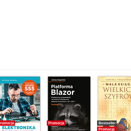
romocja
Promocja
Bestseller
Promocja