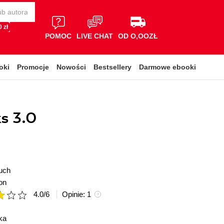
 zł
POMOC
LIVE CHAT
OD O,OOZŁ
oki
Promocje
Nowości
Bestsellery
Darmowe ebooki
s 3.0
uch
on
4.0
/
6
Opinie:
1
ka