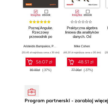
książka
ebook
książka
ebook
Poznaj Angular.
Praktyczna algebra
Rzeczowy
liniowa dla analityków
przewodnik po
danych. Od
tworzeniu aplikacji
podstawowych
webowych z użyciem
koncepcji do
Aristeidis Bampakos
,
Pablo Deeleman
Mike Cohen
frameworku Angular
użytecznych aplikacji
(53,40 zł najniższa cena z 30 dni)
(46,20 zł najniższa cena z 30 dni)
(2
15. Wydanie IV
w Pythonie
56.07 zł
48.51 zł
89.00zł
(-37%)
77.00zł
(-37%)
Program partnerski - zarabiaj więcej