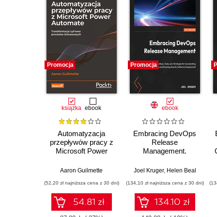
Promocja
Promocja
P
książka
ebook
ebook
Automatyzacja
Embracing DevOps
przepływów pracy z
Release
Microsoft Power
Management.
Automate.
Strategies and tools
Transformacja
to accelerate
Aaron Guilmette
Joel Kruger
,
Helen Beal
cyfrowa procesów
continuous delivery
(52,20 zł najniższa cena z 30 dni)
(134,10 zł najniższa cena z 30 dni)
(13
biznesowych.
and ensure quality
Wydanie II
software deployment
54.81 zł
134.10 zł