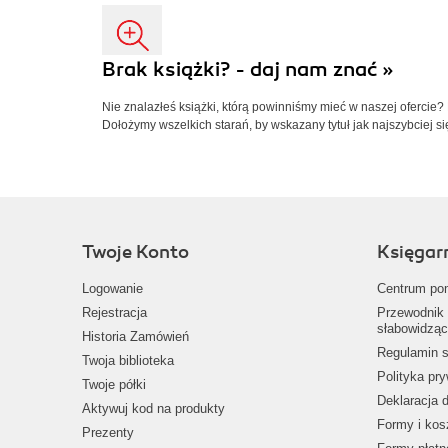
Brak książki? - daj nam znać »
Nie znalazłeś książki, którą powinniśmy mieć w naszej ofercie?
Dołożymy wszelkich starań, by wskazany tytuł jak najszybciej si
Twoje Konto
Księgar
Logowanie
Centrum po
Rejestracja
Przewodnik 
słabowidząc
Historia Zamówień
Regulamin s
Twoja biblioteka
Polityka pr
Twoje półki
Deklaracja 
Aktywuj kod na produkty
Formy i kos
Prezenty