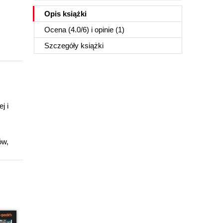
Opis
książki
Ocena (
4.0
/
6
) i opinie (1)
Szczegóły
książki
j i
ów,