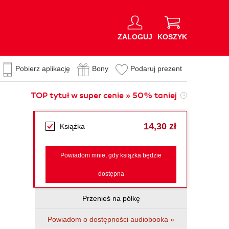
ZALOGUJ
KOSZYK
Pobierz aplikację
Bony
Podaruj prezent
TOP tytuł w super cenie » 50% taniej
14,30 zł
Książka
Powiadom mnie, gdy książka będzie
dostępna
Przenieś na półkę
Powiadom o dostępności audiobooka »