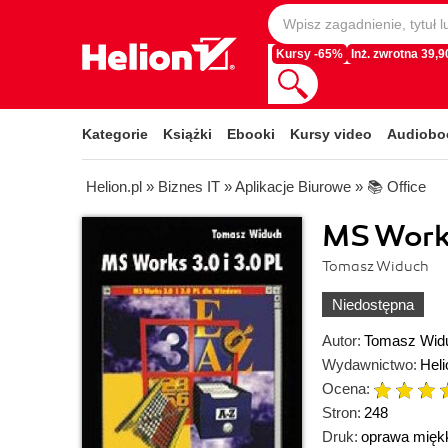
Kursy -65%
Inż. zwrotna 39,90
Kategorie
Książki
Ebooki
Kursy video
Audiobo
Helion.pl
»
Biznes IT
»
Aplikacje Biurowe
»
📚 Office
MS Work
Tomasz Widuch
Niedostępna
Autor:
Tomasz Wid
Wydawnictwo:
Heli
Ocena:
Stron:
248
Druk:
oprawa mięk