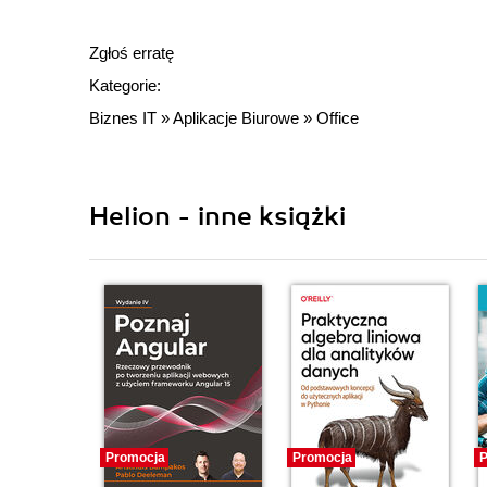
Zgłoś erratę
Kategorie:
Biznes IT
»
Aplikacje Biurowe
»
Office
Helion - inne książki
Promocja
Promocja
P