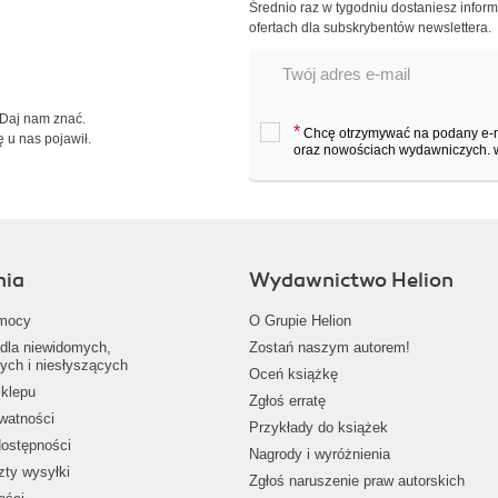
Średnio raz w tygodniu dostaniesz infor
ofertach dla subskrybentów newslettera.
 Daj nam znać.
*
Chcę otrzymywać na podany e-ma
ę u nas pojawił.
oraz nowościach wydawniczych.
nia
Wydawnictwo Helion
mocy
O Grupie Helion
dla niewidomych,
Zostań naszym autorem!
ych i niesłyszących
Oceń książkę
klepu
Zgłoś erratę
ywatności
Przykłady do książek
dostępności
Nagrody i wyróżnienia
zty wysyłki
Zgłoś naruszenie praw autorskich