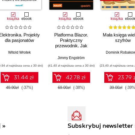
książka
ebook
książka
ebook
książka
eboo
Elektronika. Projekty
Platforma Blazor.
Mała księga wie
dla pasjonatów
Praktyczny
szyfrów
przewodnik. Jak
tworzyć interaktywne
Witold Wrotek
Dominik Robakow
aplikacje internetowe
Jimmy Engström
z C# i .NET 7.
9,94 zł najniższa cena z 30 dni)
(41,40 zł najniższa cena z 30 dni)
(23,40 zł najniższa cena 
Wydanie II
31.44 zł
42.78 zł
23.79 z
49.90zł
(-37%)
69.00zł
(-38%)
39.00zł
(-39%
 »
Subskrybuj newsletter 