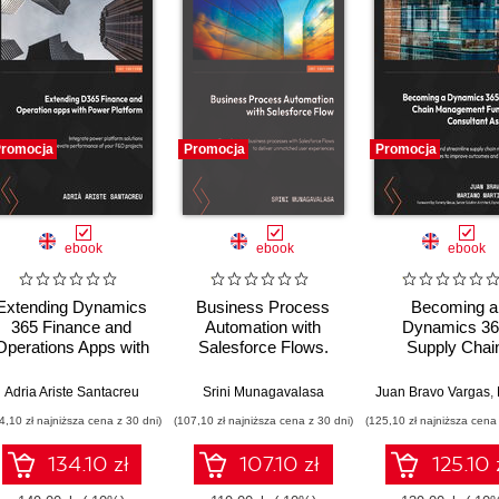
romocja
Promocja
Promocja
ebook
ebook
ebook
Extending Dynamics
Business Process
Becoming a
365 Finance and
Automation with
Dynamics 36
Operations Apps with
Salesforce Flows.
Supply Chai
Power Platform.
Transform business
Managemen
Integrate Power
processes with
Functional Consu
Adria Ariste Santacreu
Srini Munagavalasa
Juan Bravo Vargas
,
Ma
Platform solutions to
Salesforce Flows to
Associate. Opti
4,10 zł najniższa cena z 30 dni)
(107,10 zł najniższa cena z 30 dni)
(125,10 zł najniższa cena 
maximize the
deliver unmatched
and streamli
efficiency of your
user experiences
supply chai
134.10 zł
107.10 zł
125.10 
Finance & Operations
managemen
projects
processes to im