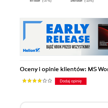
87.00zł
(-37%)
149.00zł
(-10%)
Oceny i opinie klientów: MS W
Dodaj opinię