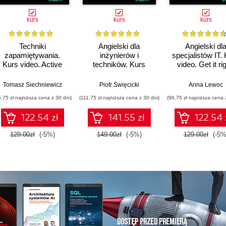
kurs
kurs
kurs
Techniki
Angielski dla
Angielski dl
zapamiętywania.
inżynierów i
specjalistów IT.
Kurs video. Active
techników. Kurs
video. Get it rig
recall i mechanizmy
video. Toolbox B1 -
pamięciowe
B1+
Tomasz Siechniewicz
Piotr Święcicki
Anna Lewoc
6,75 zł najniższa cena z 30 dni)
(111,75 zł najniższa cena z 30 dni)
(96,75 zł najniższa cena 
122.54 zł
141.55 zł
122.54 
129.00zł
(-5%)
149.00zł
(-5%)
129.00zł
(-5%