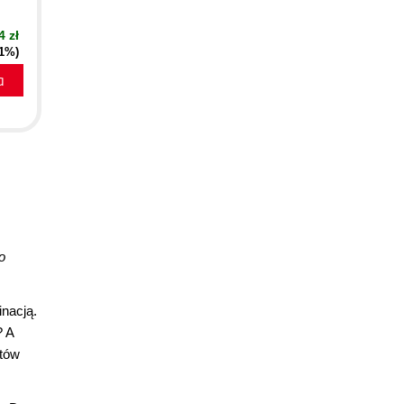
4 zł
51%)
a
o
nacją.
? A
ytów