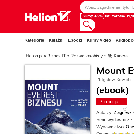
Kursy -65%
Inż. zwrotna 39,90
Kategorie
Książki
Ebooki
Kursy video
Audiobo
Helion.pl
»
Biznes IT
»
Rozwój osobisty
»
📚 Kariera
Mount E
Zbigniew Kowalski
(ebook)
Promocja
Autorzy:
Zbigniew 
Serie wydawnicze:
Wydawnictwo:
One
Ocena: