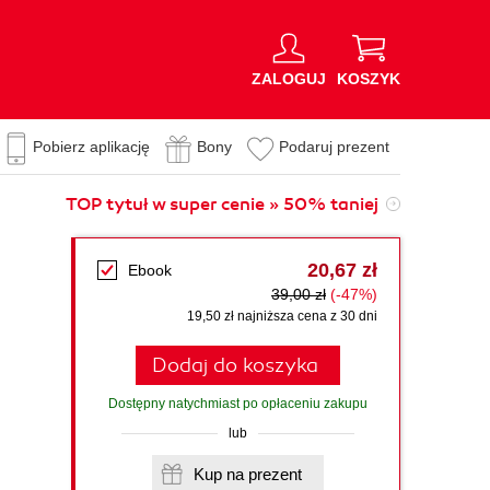
ZALOGUJ
KOSZYK
Pobierz aplikację
Bony
Podaruj prezent
TOP tytuł w super cenie » 50% taniej
20,67 zł
Ebook
39,00 zł
(-47%)
19,50 zł najniższa cena z 30 dni
Dodaj do koszyka
Dostępny natychmiast po opłaceniu zakupu
lub
Kup na prezent