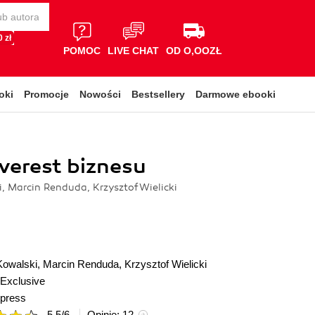
 zł
POMOC
LIVE CHAT
OD O,OOZŁ
oki
Promocje
Nowości
Bestsellery
Darmowe ebooki
verest biznesu
, Marcin Renduda, Krzysztof Wielicki
Kowalski
,
Marcin Renduda
,
Krzysztof Wielicki
Exclusive
press
5.5
/
6
Opinie:
12