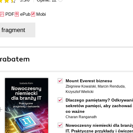
PDF
ePub
Mobi
j fragment
 rabatem
Mount Everest biznesu
Zbigniew Kowalski
,
Marcin Renduda
,
Krzysztof Wielicki
Dlaczego pamiętamy? Odkrywan
sekretów pamięci, aby zachować 
co ważne
Charan Ranganath
Nowoczesny niemiecki dla branż
IT. Praktyczne przykłady i ćwicze