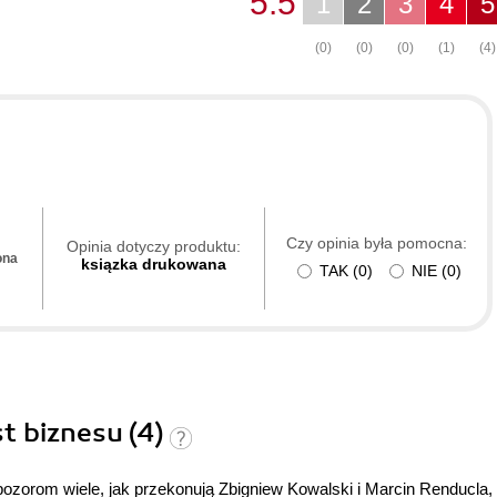
5.5
1
2
3
4
5
(0)
(0)
(0)
(1)
(4)
Czy opinia była pomocna:
Opinia dotyczy produktu:
ona
ksiązka drukowana
TAK
(
0
)
NIE
(
0
)
t biznesu (4)
orom wiele, jak przekonują Zbigniew Kowalski i Marcin Renducla,