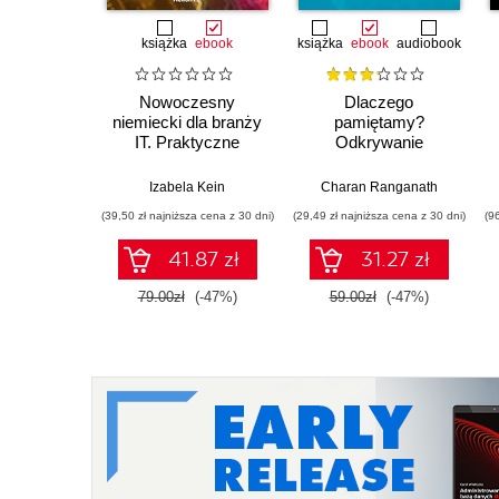
książka
ebook
książka
ebook
audiobook
Nowoczesny
Dlaczego
niemiecki dla branży
pamiętamy?
IT. Praktyczne
Odkrywanie
przykłady i ćwiczenia
sekretów pamięci,
aby zachować to, co
Izabela Kein
Charan Ranganath
ważne
(39,50 zł najniższa cena z 30 dni)
(29,49 zł najniższa cena z 30 dni)
(9
41.87 zł
31.27 zł
79.00zł
(-47%)
59.00zł
(-47%)