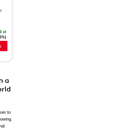
er
3 zł
16%)
a
n a
orld
ier to
lowing
nal