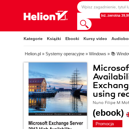
Inż. zwrotna 39,90
Kategorie
Książki
Ebooki
Kursy video
Audiobo
Helion.pl
»
Systemy operacyjne
»
Windows
»
📚 Windo
Microsof
Availabil
Exchang
using re
Nuno Filipe M Mo
(ebook)
Promocja