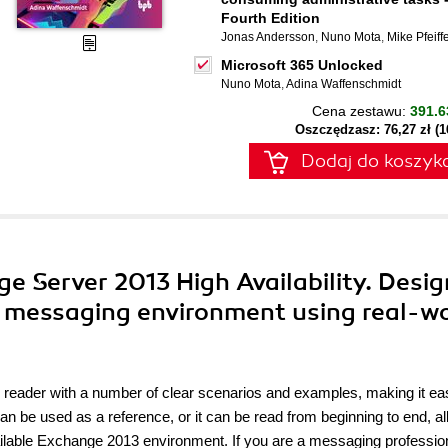
Fourth Edition
Jonas Andersson
,
Nuno Mota
,
Mike Pfeiff
Microsoft 365 Unlocked
Nuno Mota
,
Adina Waffenschmidt
Cena zestawu:
391.6
Oszczędzasz: 76,27 zł (
Dodaj do koszyk
ge Server 2013 High Availability. Desig
3 messaging environment using real-w
e reader with a number of clear scenarios and examples, making it eas
 be used as a reference, or it can be read from beginning to end, al
vailable Exchange 2013 environment. If you are a messaging professio