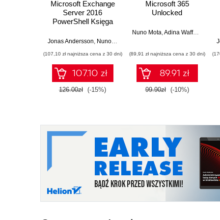
Microsoft Exchange
Microsoft 365
Server 2016
Unlocked
PowerShell Księga
przepisów.
Nuno Mota
,
Adina Waffenschmidt
Niezawodne przepisy
Jonas Andersson
,
Nuno Mota
,
Mike Pfeiffer
J
automatyzowania
(107,10 zł najniższa cena z 30 dni)
(89,91 zł najniższa cena z 30 dni)
(17
czasochłonnych
zadań
107.10 zł
89.91 zł
administracyjnych
126.00zł
(-15%)
99.90zł
(-10%)