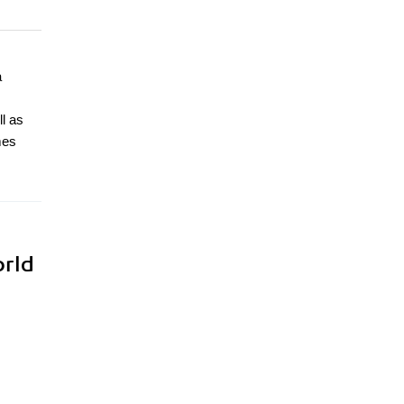
a
l as
mes
orld