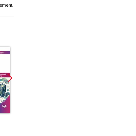
rement,
Promocja
Promocja
Promoc
ebook
ebook