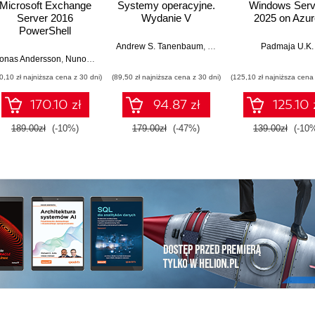
Microsoft Exchange
Systemy operacyjne.
Windows Serv
Server 2016
Wydanie V
2025 on Azur
PowerShell
Cookbook. Powerful
Andrew S. Tanenbaum
,
Herbert Bos
Padmaja U.K.
recipes to automate
onas Andersson
,
Nuno Mota
,
Mike Pfeiffer
time-consuming
0,10 zł najniższa cena z 30 dni)
(89,50 zł najniższa cena z 30 dni)
(125,10 zł najniższa cena 
administrative tasks -
Fourth Edition
170.10 zł
94.87 zł
125.10 
189.00zł
(-10%)
179.00zł
(-47%)
139.00zł
(-10