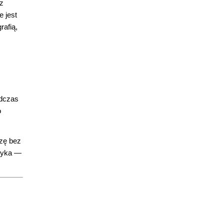
 z
 jest
rafią,
odczas
o
zę bez
czyka —