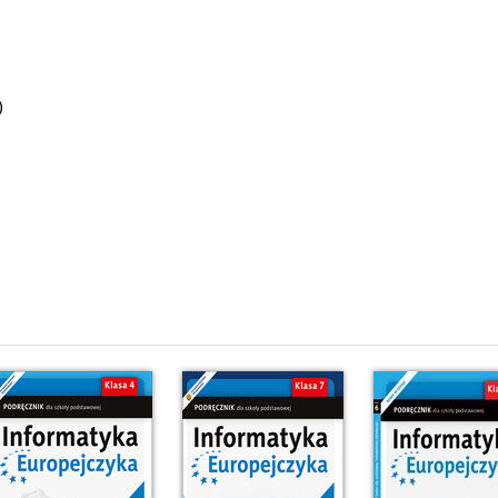
)
ostrosłupów (30)