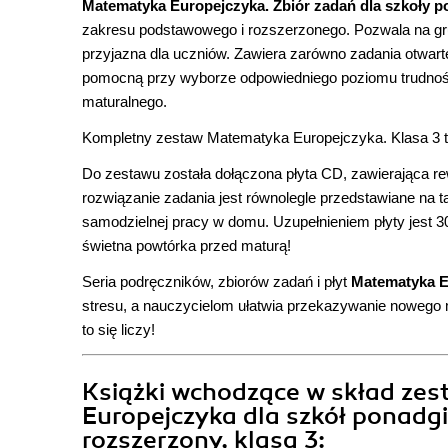
Matematyka Europejczyka. Zbiór zadań dla szkoły p
zakresu podstawowego i rozszerzonego. Pozwala na gru
przyjazna dla uczniów. Zawiera zarówno zadania otwarte,
pomocną przy wyborze odpowiedniego poziomu trudności
maturalnego.
Kompletny zestaw Matematyka Europejczyka. Klasa 3 to
Do zestawu została dołączona płyta CD, zawierająca re
rozwiązanie zadania jest równolegle przedstawiane na t
samodzielnej pracy w domu. Uzupełnieniem płyty jest 3
świetna powtórka przed maturą!
Seria podręczników, zbiorów zadań i płyt
Matematyka E
stresu, a nauczycielom ułatwia przekazywanie nowego 
to się liczy!
Książki wchodzące w skład z
Europejczyka dla szkół ponadg
rozszerzony, klasa 3: