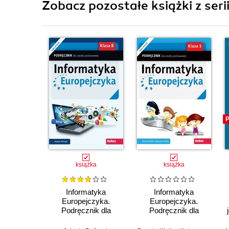
Zobacz pozostałe książki z seri
P
książka
książka
Informatyka
Informatyka
Europejczyka.
Europejczyka.
Podręcznik dla
Podręcznik dla
szkoły podstawowej.
szkoły podstawowej.
Klasa 8 (Wydanie II)
Klasa 5 (Wydanie II)