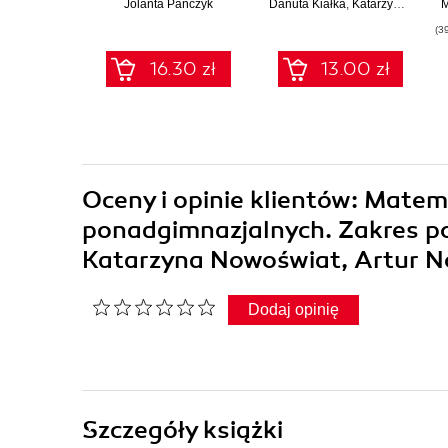
Jolanta Pańczyk
Danuta Kiałka
,
Katarzyna Kiałka
M
(3
16.30 zł
13.00 zł
Oceny i opinie klientów: Matem
ponadgimnazjalnych. Zakres po
Katarzyna Nowoświat, Artur 
Dodaj opinię
Szczegóły
książki