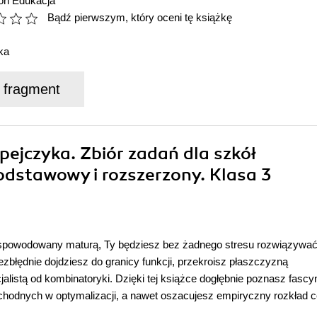
ion Edukacja
Bądź pierwszym, który oceni tę książkę
ka
j fragment
ejczyka. Zbiór zadań dla szkół
dstawowy i rozszerzony. Klasa 3
 spowodowany maturą, Ty będziesz bez żadnego stresu rozwiązywa
zbłędnie dojdziesz do granicy funkcji, przekroisz płaszczyzną
jalistą od kombinatoryki. Dzięki tej książce dogłębnie poznasz fascy
hodnych w optymalizacji, a nawet oszacujesz empiryczny rozkład c