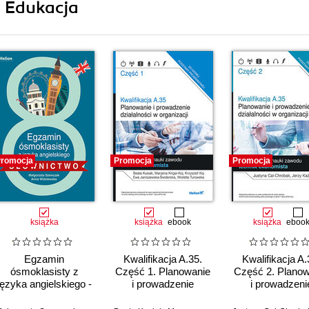
i Edukacja
romocja
Promocja
Promocja
książka
książka
ebook
książka
eboo
Egzamin
Kwalifikacja A.35.
Kwalifikacja A.
ósmoklasisty z
Część 1. Planowanie
Część 2. Planow
języka angielskiego -
i prowadzenie
i prowadzeni
słownictwo
działalności w
działalności 
organizacji.
organizacji.