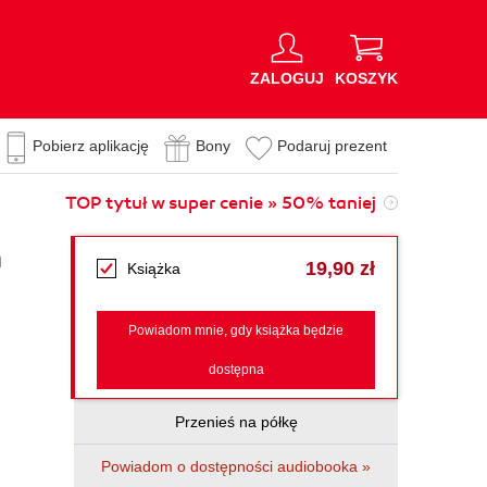
ZALOGUJ
KOSZYK
Pobierz aplikację
Bony
Podaruj prezent
TOP tytuł w super cenie » 50% taniej
ń
19,90 zł
Książka
Powiadom mnie, gdy książka będzie
dostępna
Przenieś na półkę
Powiadom o dostępności audiobooka »