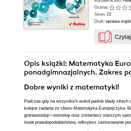
Wydawnictwo:
Hel
Ocena:
Stron:
72
Druk:
oprawa mięk
Czyta
Opis
książki
: Matematyka Europ
ponadgimnazjalnych. Zakres po
Dobre wyniki z matematyki!
Podczas gdy na wszystkich wokół padnie blady strach
kolejne zadania ze zbioru Matematyka Europejczyka. Be
graniastosłup i ostrosłup oraz zostaniesz starszym spec
świat prawdopodobieństwa, odkryjesz zastosowanie poc