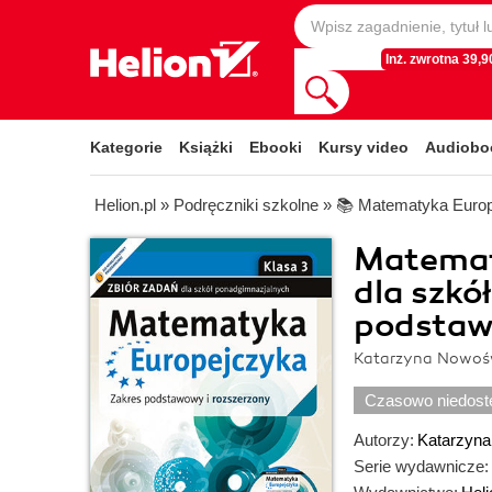
Inż. zwrotna 39,90
Kategorie
Książki
Ebooki
Kursy video
Audiobo
Helion.pl
»
Podręczniki szkolne
»
📚 Matematyka Euro
Matemat
dla szkó
podstawo
Katarzyna Nowośw
Czasowo niedost
Autorzy:
Katarzyna
Serie wydawnicze: