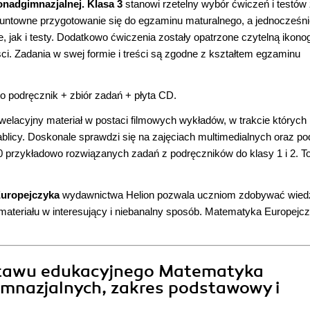
onadgimnazjalnej. Klasa 3
stanowi rzetelny wybór ćwiczeń i testów
ntowne przygotowanie się do egzaminu maturalnego, a jednocześnie
 jak i testy. Dodatkowo ćwiczenia zostały opatrzone czytelną ikonog
. Zadania w swej formie i treści są zgodne z kształtem egzaminu
 podręcznik + zbiór zadań + płyta CD.
welacyjny materiał w postaci filmowych wykładów, w trakcie których
ablicy. Doskonale sprawdzi się na zajęciach multimedialnych oraz p
0 przykładowo rozwiązanych zadań z podręczników do klasy 1 i 2. T
uropejczyka
wydawnictwa Helion pozwala uczniom zdobywać wied
materiału w interesujący i niebanalny sposób. Matematyka Europej
estawu edukacyjnego Matematyka
imnazjalnych, zakres podstawowy i