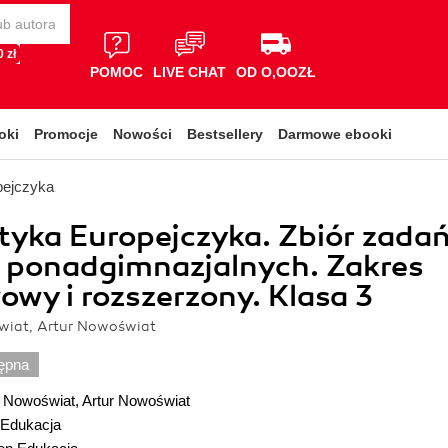
 zł
POMOC
LIVE CHAT
OD O,OOZŁ
oki
Promocje
Nowości
Bestsellery
Darmowe ebooki
pejczyka
yka Europejczyka. Zbiór zada
ł ponadgimnazjalnych. Zakres
wy i rozszerzony. Klasa 3
iat, Artur Nowoświat
ępna
 Nowoświat
,
Artur Nowoświat
Edukacja