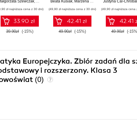
ałgorzata Szewczak
,
Anna Wiśniewska
Beata Kusiak
,
Marzena Krigar-Koj
Justyna Cal-Chroba
,
Krzysztof Koj
,
Ew
Podręcznik do nauki
Podręcznik do n
9,90 zł najniższa cena z 30 dni)
(49,90 zł najniższa cena z 30 dni)
(49,90 zł najniższa cena 
zawodu technik
zawodu techn
ekonomista
ekonomista
33.90 zł
42.41 zł
42.41 z
39.90zł
(-15%)
49.90zł
(-15%)
49.90zł
(-15%
atyka Europejczyka. Zbiór zadań dla s
dstawowy i rozszerzony. Klasa 3
Nowoświat
(0)