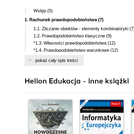
Wstęp (5)
1. Rachunek prawdopodobieństwa (7)
1.1. Zliczanie obiektów - elementy kombinatoryki (7
1.2. Prawdopodobieństwo klasyczne (9)
*1.3. Własności prawdopodobieństwa (12)
*1.4. Prawdopodobieństwo warunkowe (12)
*1.5. Prawdopodobieństwo całkowite (13)
pokaż cały spis treści
Zadania testowe (15)
2. Statystyka (19)
Helion Edukacja - inne książki
2.1. Empiryczny rozkład cechy (19)
2.2. Średnie (21)
2.3. Miary rozproszenia (24)
Zadania testowe (26)
3. Stereometria (29)
3.1. Proste i płaszczyzny w przestrzeni (29)
3.2. Pola powierzchni i objętości graniastosłupów i 