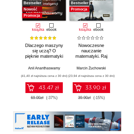
Bestseller
Bestseller
Promocj
Nowość
Promocja
Promocja
książka
ebook
książka
ebook
ksią
Dlaczego maszyny
Nowoczesne
Mate
się uczą? O
nauczanie
deep l
pięknie matematyki
matematyki. Raj
musis
i działaniu
Cantora bez
aby 
współczesnej
kalkulatora?
sieci
Anil Ananthaswamy
Marcin Żuchowski
Ronal
sztucznej
(41,40 zł najniższa cena z 30 dni)
(23,94 zł najniższa cena z 30 dni)
(53,40 zł naj
inteligencji
43.47 zł
33.90 zł
69.00zł
(-37%)
39.90zł
(-15%)
89.0