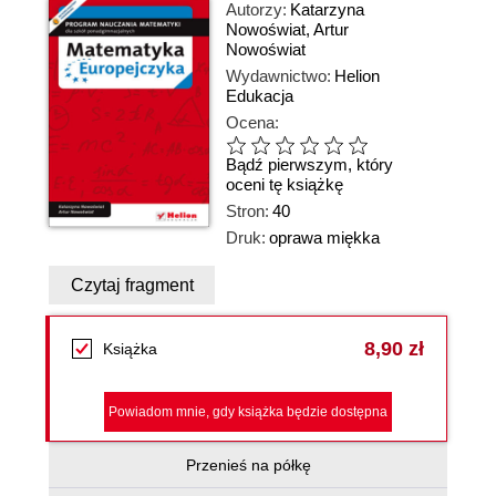
Autorzy:
Katarzyna
Nowoświat
,
Artur
Nowoświat
Wydawnictwo:
Helion
Edukacja
Ocena:
Bądź pierwszym, który
oceni tę książkę
Stron:
40
Druk:
oprawa miękka
Czytaj fragment
8,90 zł
Książka
Powiadom mnie, gdy książka będzie dostępna
Przenieś na półkę