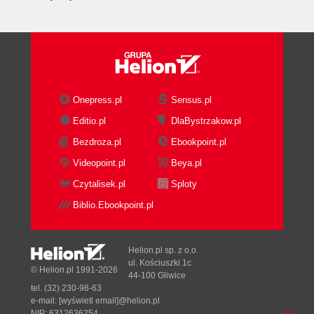
Onepress.pl
Sensus.pl
Editio.pl
DlaBystrzakow.pl
Bezdroza.pl
Ebookpoint.pl
Videopoint.pl
Beya.pl
Czytalisek.pl
Sploty
Biblio.Ebookpoint.pl
Helion.pl sp. z o.o.
ul. Kościuszki 1c
© Helion.pl 1991-2026
44-100 Gliwice
tel. (32) 230-98-63
e-mail:
[wyświetl email]@helion.pl
NIP: 6312636254