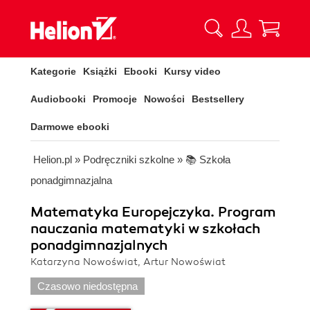
Kategorie
Książki
Ebooki
Kursy video
Audiobooki
Promocje
Nowości
Bestsellery
Darmowe ebooki
Helion.pl
»
Podręczniki szkolne
»
📚 Szkoła
ponadgimnazjalna
Matematyka Europejczyka. Program
nauczania matematyki w szkołach
ponadgimnazjalnych
Katarzyna Nowoświat, Artur Nowoświat
Czasowo niedostępna