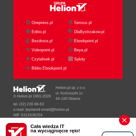
Onepress.pl
Sensus.pl
Editio.pl
DlaBystrzakow.pl
Bezdroza.pl
Ebookpoint.pl
Videopoint.pl
Beya.pl
Czytalisek.pl
Sploty
Biblio.Ebookpoint.pl
Helion.pl sp. z o.o.
ul. Kościuszki 1c
© Helion.pl 1991-2026
44-100 Gliwice
tel. (32) 230-98-63
e-mail:
[wyświetl email]@helion.pl
NIP: 6312636254
Regon: 241989027
Designed with ♥ by
Tonik.pl