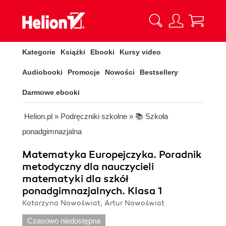
Kategorie
Książki
Ebooki
Kursy video
Audiobooki
Promocje
Nowości
Bestsellery
Darmowe ebooki
Helion.pl
»
Podręczniki szkolne
»
📚 Szkoła
ponadgimnazjalna
Matematyka Europejczyka. Poradnik
metodyczny dla nauczycieli
matematyki dla szkół
ponadgimnazjalnych. Klasa 1
Katarzyna Nowoświat, Artur Nowoświat
Czasowo niedostępna