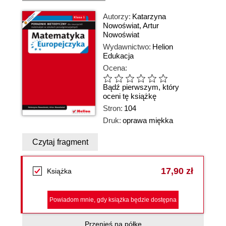
Autorzy:
Katarzyna
Nowoświat
,
Artur
Nowoświat
Wydawnictwo:
Helion
Edukacja
Ocena:
Bądź pierwszym, który
oceni tę książkę
Stron:
104
Druk:
oprawa miękka
Czytaj fragment
17,90 zł
Książka
Powiadom mnie, gdy książka będzie dostępna
Przenieś na półkę