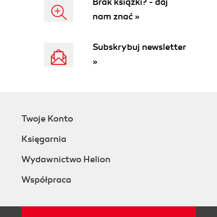
Brak książki? - daj
11.1. Sposoby wprowadzania twierdzeń (71)
nam znać »
Rozdział 12. Przykładowe sprawdziany (77)
12.1. Treści przykładowych sprawdzianów -
Subskrybuj newsletter
poziom podstawowy (77)
»
12.2. Przykładowy schemat punktowania - poziom
podstawowy (83)
12.3. Treści przykładowych sprawdzianów -
poziom rozszerzony (89)
12.4. Przykładowy schemat punktowania - poziom
Twoje Konto
rozszerzony (94)
Rozdział 13. Literatura (99)
Księgarnia
Wydawnictwo Helion
Współpraca