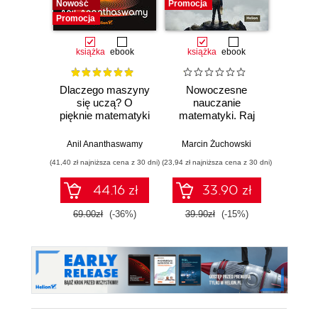
Nowość
Promocja
Promocja
książka
ebook
książka
ebook
ksią
Dlaczego maszyny
Nowoczesne
Mate
się uczą? O
nauczanie
deep l
pięknie matematyki
matematyki. Raj
musis
i działaniu
Cantora bez
aby 
współczesnej
kalkulatora?
sieci
Anil Ananthaswamy
Marcin Żuchowski
Ronal
sztucznej
(41,40 zł najniższa cena z 30 dni)
(23,94 zł najniższa cena z 30 dni)
(53,40 zł naj
inteligencji
44.16 zł
33.90 zł
69.00zł
(-36%)
39.90zł
(-15%)
89.0