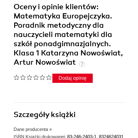
Oceny i opinie klientów:
Matematyka Europejczyka.
Poradnik metodyczny dla
nauczycieli matematyki dla
szkół ponadgimnazjalnych.
Klasa 1 Katarzyna Nowoświat,
Artur Nowoświat
Dodaj opinię
Szczegóły
książki
Dane producenta
»
ISBN Książki drukowanej:
83-246-2403-1, 8324624031