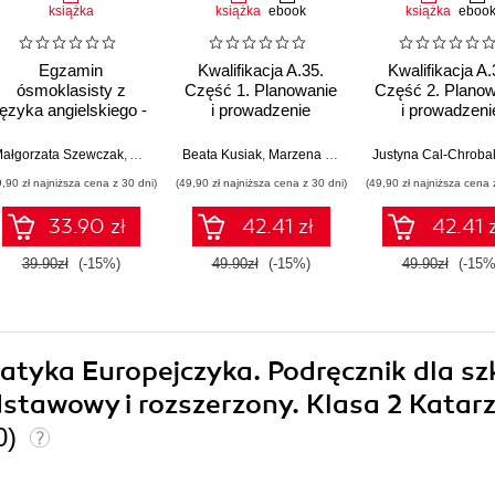
książka
książka
ebook
książka
eboo
Egzamin
Kwalifikacja A.35.
Kwalifikacja A.
ósmoklasisty z
Część 1. Planowanie
Część 2. Planow
języka angielskiego -
i prowadzenie
i prowadzeni
słownictwo
działalności w
działalności 
organizacji.
organizacji.
ałgorzata Szewczak
,
Anna Wiśniewska
Beata Kusiak
,
Marzena Krigar-Koj
Justyna Cal-Chroba
,
Krzysztof Koj
,
Ew
Podręcznik do nauki
Podręcznik do n
9,90 zł najniższa cena z 30 dni)
(49,90 zł najniższa cena z 30 dni)
(49,90 zł najniższa cena 
zawodu technik
zawodu techn
ekonomista
ekonomista
33.90 zł
42.41 zł
42.41 z
39.90zł
(-15%)
49.90zł
(-15%)
49.90zł
(-15%
atyka Europejczyka. Podręcznik dla sz
dstawowy i rozszerzony. Klasa 2 Katar
0)