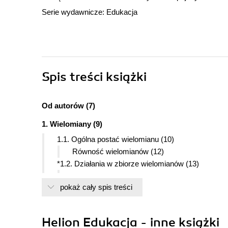
Serie wydawnicze:
Edukacja
Spis treści
książki
Od autorów (7)
1. Wielomiany (9)
1.1. Ogólna postać wielomianu (10)
Równość wielomianów (12)
*1.2. Działania w zbiorze wielomianów (13)
Dodawanie i odejmowanie wielomianów (13)
pokaż cały spis treści
Mnożenie wielomianu przez wielomian (13)
*1.3. Dzielenie wielomianu przez dwumian ax + b (
1.4. Rozkład wielomianu na czynniki (1) (21)
Helion Edukacja - inne książki
Rozkład wielomianu stopnia drugiego na czynni