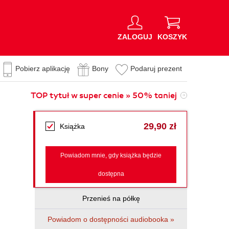
ZALOGUJ
KOSZYK
Pobierz aplikację
Bony
Podaruj prezent
TOP tytuł w super cenie » 50% taniej
29,90 zł
Książka
Powiadom mnie, gdy książka będzie
dostępna
Przenieś na półkę
Powiadom o dostępności audiobooka »