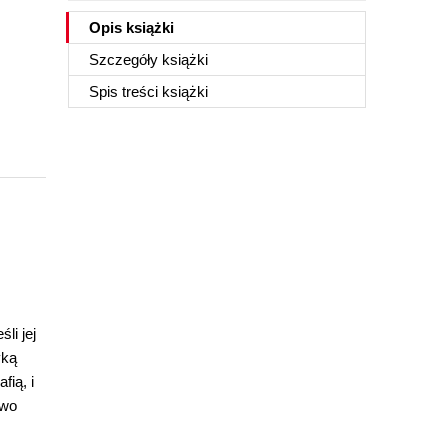
Opis
książki
Szczegóły
książki
Spis treści
książki
li jej
yką
fią, i
two