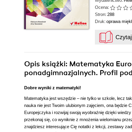
Wydawnictwo:
Hel
Ocena:
Stron:
288
Druk:
oprawa mięk
Czyta
Opis
książki
: Matematyka Europ
ponadgimnazjalnych. Profil pod
Dobre wyniki z matematyki!
Matematyka jest wszędzie – nie tylko w szkole, lecz tak
nauka nie jest Twoim ulubionym zajęciem, ona będzie 
Europejczyka i rozwijaj swoją wyobraźnię dzięki wiedzy 
przekonaj się, co wyniknie z mnożenia wielomianu prz
znajdziesz interesujące Cię notatki z lekcji, zestawy z