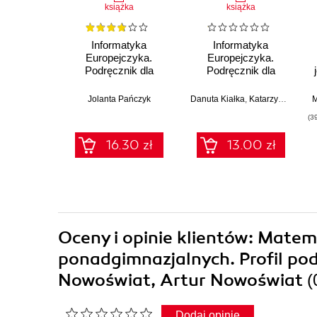
książka
książka
Informatyka
Informatyka
Europejczyka.
Europejczyka.
Podręcznik dla
Podręcznik dla
szkoły podstawowej.
szkoły podstawowej.
Klasa 8 (Wydanie II)
Klasa 5 (Wydanie II)
Jolanta Pańczyk
Danuta Kiałka
,
Katarzyna Kiałka
M
(3
16.30 zł
13.00 zł
Oceny i opinie klientów: Matem
ponadgimnazjalnych. Profil po
Nowoświat, Artur Nowoświat
(
Dodaj opinię