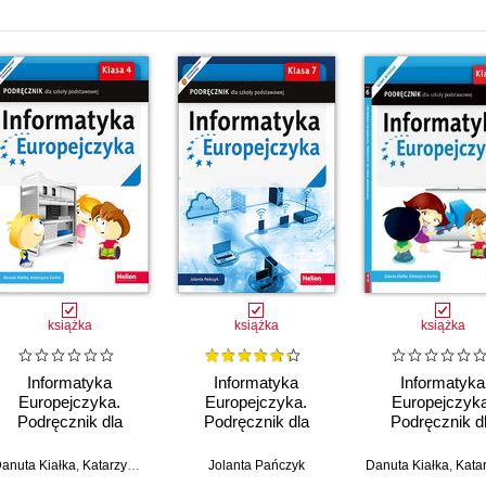
22)
(23)
)
i wielomianowej (36)
równań wielomianowych (38)
książka
książka
książka
Informatyka
Informatyka
Informatyka
Europejczyka.
Europejczyka.
Europejczyka
Podręcznik dla
Podręcznik dla
Podręcznik d
ych (47)
szkoły podstawowej.
szkoły podstawowej.
szkoły podstawo
Klasa 4
Klasa 7
Klasa 6 (Wydanie
anuta Kiałka
,
Katarzyna Kiałka
Jolanta Pańczyk
Danuta Kiałka
,
Katarzyna 
h (48)