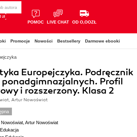
 zł
POMOC
LIVE CHAT
OD O,OOZŁ
oki
Promocje
Nowości
Bestsellery
Darmowe ebooki
pejczyka
yka Europejczyka. Podręcznik
ł ponadgimnazjalnych. Profil
wy i rozszerzony. Klasa 2
iat, Artur Nowoświat
ępna
 Nowoświat
,
Artur Nowoświat
Edukacja