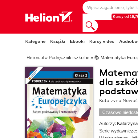
Kursy od 16,70
Kategorie
Książki
Ebooki
Kursy video
Audiobo
Helion.pl
»
Podręczniki szkolne
»
📚 Matematyka Euro
Matemat
dla szkó
podstawo
Katarzyna Nowośw
Czasowo niedost
Autorzy:
Katarzyna
Serie wydawnicze: