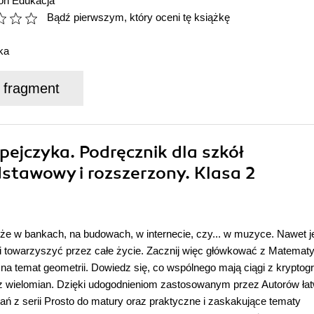
ion Edukacja
Bądź pierwszym, który oceni tę książkę
ka
j fragment
ejczyka. Podręcznik dla szkół
stawowy i rozszerzony. Klasa 2
że w bankach, na budowach, w internecie, czy... w muzyce. Nawet jeś
Ci towarzyszyć przez całe życie. Zacznij więc główkować z Matemat
na temat geometrii. Dowiedz się, co wspólnego mają ciągi z kryptogra
ez wielomian. Dzięki udogodnieniom zastosowanym przez Autorów ła
adań z serii Prosto do matury oraz praktyczne i zaskakujące tematy