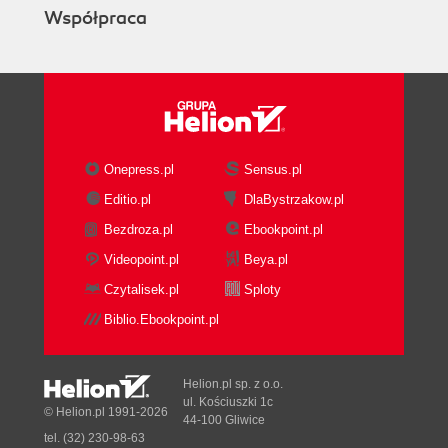
Współpraca
Onepress.pl
Sensus.pl
Editio.pl
DlaBystrzakow.pl
Bezdroza.pl
Ebookpoint.pl
Videopoint.pl
Beya.pl
Czytalisek.pl
Sploty
Biblio.Ebookpoint.pl
Helion.pl sp. z o.o.
ul. Kościuszki 1c
© Helion.pl 1991-2026
44-100 Gliwice
tel. (32) 230-98-63