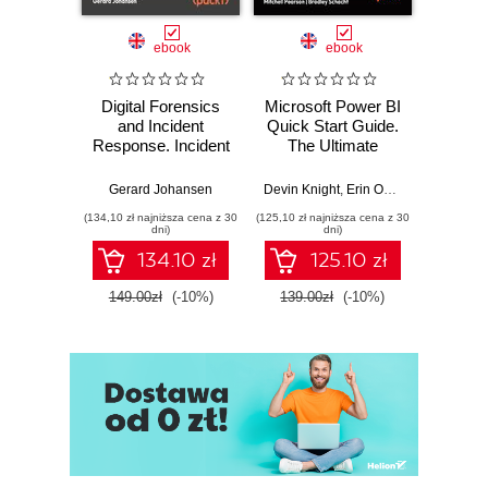
ebook
ebook
Digital Forensics
Microsoft Power BI
Pract
and Incident
Quick Start Guide.
Intel
Response. Incident
The Ultimate
Data-D
Response tools
Beginner's Guide
Hunti
and techniques for
to Power BI, Data
your c
Gerard Johansen
Devin Knight
,
Erin Ostrowsky
,
Mitchel
effective cyber
Storytelling, AI
effor
(134,10 zł najniższa cena z 30
(125,10 zł najniższa cena z 30
(116,10 zł 
threat response -
Tools, and
dete
dni)
dni)
Fourth Edition
Microsoft Fabric -
def
134.10 zł
125.10 zł
Fourth Edition
ATT&C
tool
149.00zł
(-10%)
139.00zł
(-10%)
129.0
E