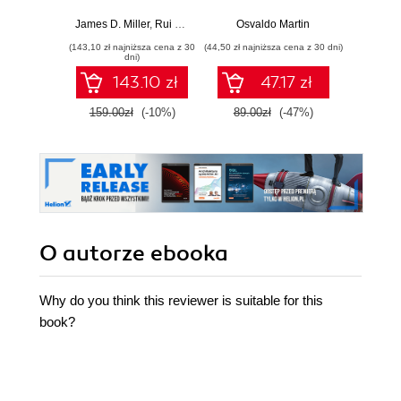
Second Edition.
Praktyczny
Machine learning
przewodnik po
James D. Miller
,
Rui Miguel Forte
Osvaldo Martin
Marcel
techniques for
modelowaniu
(143,10 zł najniższa cena z 30
(44,50 zł najniższa cena z 30 dni)
(39,50 zł naj
advanced models -
probabilistycznym.
dni)
Second Edition
Wydanie III
143.10 zł
47.17 zł
159.00zł
(-10%)
89.00zł
(-47%)
79.0
O autorze
ebooka
Why do you think this reviewer is suitable for this
book?