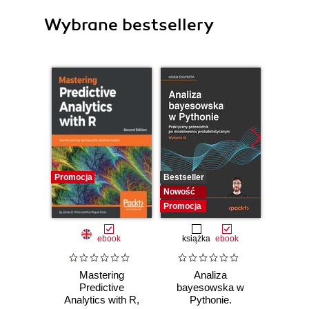
Wybrane bestsellery
Promocja
Bestseller
Bestselle
Nowość
Nowość
Promocja
Promocj
ebook
książka
ebook
ksią
Mastering
Analiza
Strukt
Predictive
bayesowska w
Ilu
Analytics with R,
Pythonie.
prz