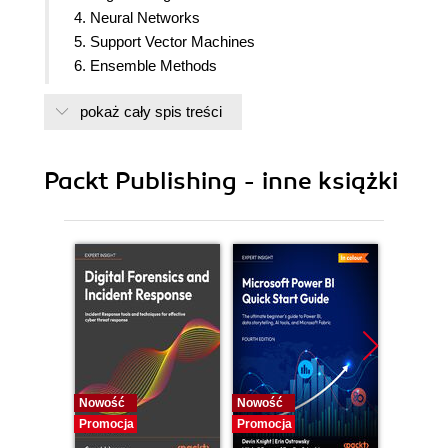
4. Neural Networks
5. Support Vector Machines
6. Ensemble Methods
7. Tree-Based Methods
pokaż cały spis treści
8. Graphical Models
9. Time Series Forecasting
10. Topic Modeling
Packt Publishing - inne książki
11. Recommendation Systems
Nowość
Nowość
Nowość
Promocja
Promocja
Promocj