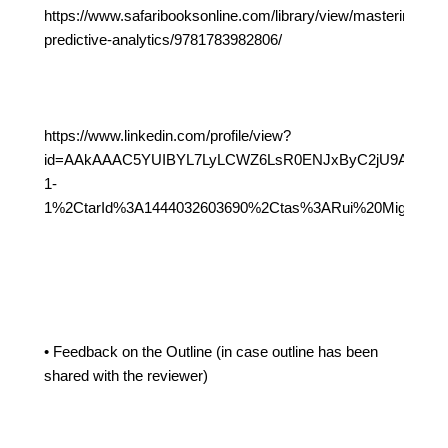
https://www.safaribooksonline.com/library/view/mastering-
predictive-analytics/9781783982806/
https://www.linkedin.com/profile/view?
id=AAkAAAC5YUIBYL7LyLCWZ6LsR0ENJxByC2jU9AU&authT
1-
1%2CtarId%3A1444032603690%2Ctas%3ARui%20Miguel%20
• Feedback on the Outline (in case outline has been
shared with the reviewer)