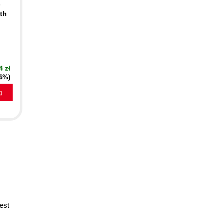
e
ith
4 zł
16%)
a
test