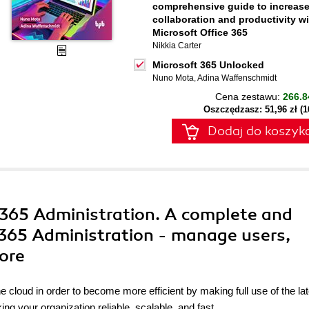
comprehensive guide to increas
collaboration and productivity w
Microsoft Office 365
Nikkia Carter
Microsoft 365 Unlocked
Nuno Mota
,
Adina Waffenschmidt
Cena zestawu:
266.8
Oszczędzasz: 51,96 zł (
Dodaj do koszyk
 365 Administration. A complete and
 365 Administration - manage users,
ore
he cloud in order to become more efficient by making full use of the la
ng your organization reliable, scalable, and fast.