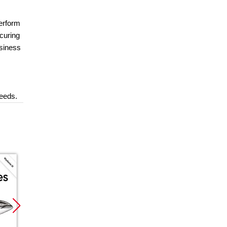
perform
curing
usiness
needs.