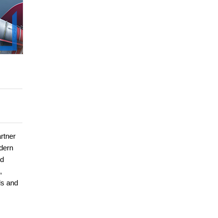
rtner
dern
ed
,
ds and