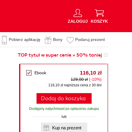
ZALOGUJ
KOSZYK
Pobierz aplikację
Bony
Podaruj prezent
TOP tytuł w super cenie » 50% taniej
116,10 zł
Ebook
129,00 zł
(-10%)
116,10 zł najniższa cena z 30 dni
Dodaj do koszyka
Dostępny natychmiast po opłaceniu zakupu
lub
Kup na prezent