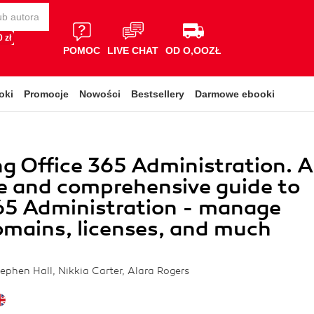
 zł
POMOC
LIVE CHAT
OD O,OOZŁ
oki
Promocje
Nowości
Bestsellery
Darmowe ebooki
g Office 365 Administration. A
e and comprehensive guide to
65 Administration - manage
omains, licenses, and much
phen Hall, Nikkia Carter, Alara Rogers