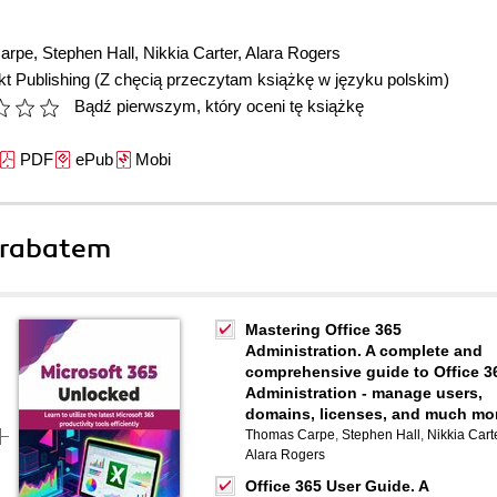
arpe
,
Stephen Hall
,
Nikkia Carter
,
Alara Rogers
t Publishing
(Z chęcią przeczytam książkę w języku polskim)
Bądź pierwszym, który oceni tę książkę
PDF
ePub
Mobi
 rabatem
Mastering Office 365
Administration. A complete and
comprehensive guide to Office 3
Administration - manage users,
domains, licenses, and much mo
Thomas Carpe
,
Stephen Hall
,
Nikkia Cart
Alara Rogers
Office 365 User Guide. A