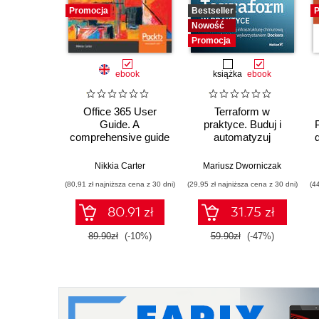
Promocja
Bestseller
P
Nowość
Promocja
ebook
książka
ebook
Office 365 User
Terraform w
Guide. A
praktyce. Buduj i
comprehensive guide
automatyzuj
to increase
infrastrukturę
collaboration and
chmurową oraz
Nikkia Carter
Mariusz Dworniczak
productivity with
zarządzaj nią z
(80,91 zł najniższa cena z 30 dni)
(29,95 zł najniższa cena z 30 dni)
(4
Microsoft Office 365
wykorzystaniem
Dockera
80.91 zł
31.75 zł
89.90zł
(-10%)
59.90zł
(-47%)