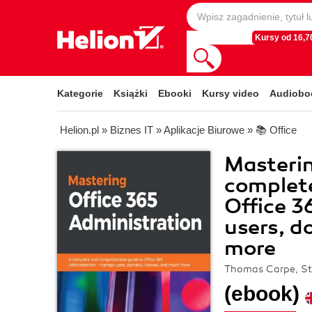
Kursy od 16,70
Kategorie
Książki
Ebooki
Kursy video
Audiobo
Helion.pl
»
Biznes IT
»
Aplikacje Biurowe
»
📚 Office
Masterin
complet
Office 3
users, d
more
Thomas Carpe, Ste
(ebook)