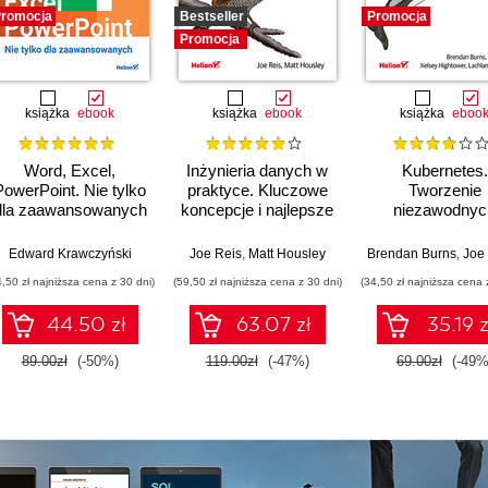
romocja
Bestseller
Promocja
Promocja
książka
ebook
książka
ebook
książka
eboo
Word, Excel,
Inżynieria danych w
Kubernetes.
PowerPoint. Nie tylko
praktyce. Kluczowe
Tworzenie
dla zaawansowanych
koncepcje i najlepsze
niezawodnyc
technologie
systemów
rozproszonyc
Edward Krawczyński
Joe Reis
,
Matt Housley
Brendan Burns
,
Joe 
Wydanie III
4,50 zł najniższa cena z 30 dni)
(59,50 zł najniższa cena z 30 dni)
(34,50 zł najniższa cena 
44.50 zł
63.07 zł
35.19 z
89.00zł
(-50%)
119.00zł
(-47%)
69.00zł
(-49%