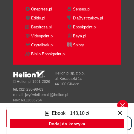
Onepress.pl
Sensus.pl
Editio.pl
DlaBystrzakow.pl
Bezdroza.pl
Ebookpoint.pl
Videopoint.pl
Beya.pl
Czytalisek.pl
Sploty
Biblio.Ebookpoint.pl
Helion.pl sp. z o.o.
ul. Kościuszki 1c
© Helion.pl 1991-2026
44-100 Gliwice
tel. (32) 230-98-63
e-mail:
[wyświetl email]@helion.pl
NIP: 6312636254
Regon: 241989027
Ebook
143,10 zł
Designed with ♥ by
Tonik.pl
Dodaj do koszyka
Pełna wersja strony »