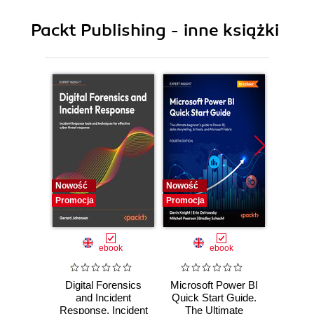
Information platform
Packt Publishing - inne książki
9. GeoServer as a spatial analysis platform
10. Enterprise security and GeoServer
11. Monitoring the performance and health of
GeoServer
12. Optimising GeoServer for Production
Nowość
Nowość
Nowość
Promocja
Promocja
Promocj
ebook
ebook
Digital Forensics
Microsoft Power BI
Pract
and Incident
Quick Start Guide.
Intel
Response. Incident
The Ultimate
Data-D