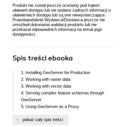
Produkt nie został jeszcze oceniony pod kątem
ułatwień dostępu lub nie podano żadnych informacji o
ułatwieniach dostępu lub są one niewystarczające.
Prawdopodobnie Wydawca/Dostawca jeszcze nie
umożliwił dokonania walidacji produktu lub nie
przekazał odpowiednich informacji na temat jego
dostępności.
Spis treści
ebooka
1. Installing GeoServer for Production
2. Working with raster data
3. Working with vector data
4. Serving complex feature schemas through
GeoServer
5. Using GeoServer as a Proxy
6. Controlling the output of GeoServer
pokaż cały spis treści
7. Using GeoServer to print maps
8. Integrating GeoServer to create a Spatial Data