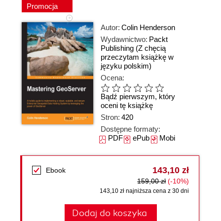
Promocja
Autor:
Colin Henderson
Wydawnictwo:
Packt
Publishing
(Z chęcią
przeczytam książkę w
języku polskim)
Ocena:
Bądź pierwszym, który
oceni tę książkę
Stron:
420
Dostępne formaty:
PDF
ePub
Mobi
143,10 zł
Ebook
159,00 zł
(-10%)
143,10 zł najniższa cena z 30 dni
Dodaj do koszyka