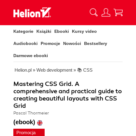
Kategorie
Książki
Ebooki
Kursy video
Audiobooki
Promocje
Nowości
Bestsellery
Darmowe ebooki
Helion.pl
»
Web development
»
📚 CSS
Mastering CSS Grid. A
comprehensive and practical guide to
creating beautiful layouts with CSS
Grid
Pascal Thormeier
(ebook)
Promocja