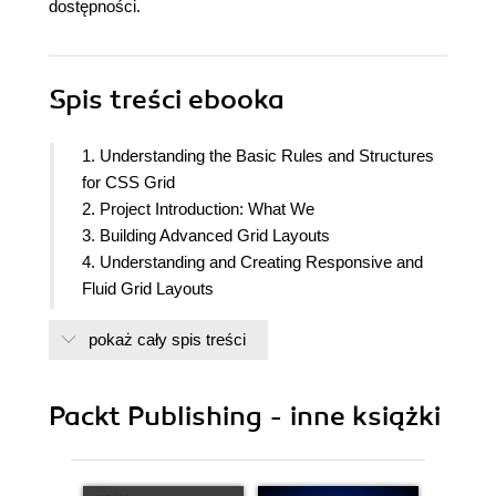
dostępności.
Spis treści
ebooka
1. Understanding the Basic Rules and Structures
for CSS Grid
2. Project Introduction: What We
3. Building Advanced Grid Layouts
4. Understanding and Creating Responsive and
Fluid Grid Layouts
5. Implementing Layouts with Flexbox and CSS
pokaż cały spis treści
Grid
6. Benefits of Grid Layouts and When Not to Use
Them
Packt Publishing - inne książki
7. Polyfilling CSS Grid
8. Grids in the Wild
9. Quick Reference and Cheat Sheet