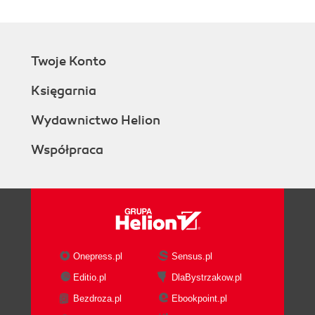
Twoje Konto
Księgarnia
Wydawnictwo Helion
Współpraca
Onepress.pl
Sensus.pl
Editio.pl
DlaBystrzakow.pl
Bezdroza.pl
Ebookpoint.pl