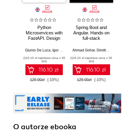
ebook
ebook
Python
Spring Boot and
PHP P
Microservices with
Angular. Hands-on
in the 
FastAPI. Design
full-stack
fa
production-ready,
development with
applic
AI-enabled
Java, Spring,
GenA
Giunio De Luca
,
Igor Benav
Ahmad Gohar
,
Dimitrios Kyriakakis
Doug Bie
microservices with
Angular and
PHP fe
(116,10 zł najniższa cena z 30
(116,10 zł najniższa cena z 30
(116,10 zł 
Python
TypeScript -
produ
dni)
dni)
Second Edition
wo
116.10 zł
116.10 zł
129.00zł
(-10%)
129.00zł
(-10%)
129.0
O autorze
ebooka