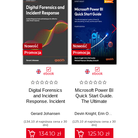
Nowość
Nowość
Nowość
Promocja
Promocja
Promocj
ebook
ebook
Digital Forensics
Microsoft Power BI
Pract
and Incident
Quick Start Guide.
Intel
Response. Incident
The Ultimate
Data-D
Response tools
Beginner's Guide
Hunti
and techniques for
to Power BI, Data
your c
Gerard Johansen
Devin Knight
,
Erin Ostrowsky
,
Mitchel
effective cyber
Storytelling, AI
effor
(134,10 zł najniższa cena z 30
(125,10 zł najniższa cena z 30
(116,10 zł 
threat response -
Tools, and
dete
dni)
dni)
Fourth Edition
Microsoft Fabric -
def
134.10 zł
125.10 zł
Fourth Edition
ATT&C