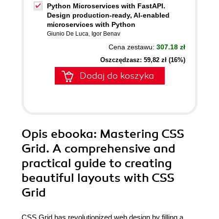
Python Microservices with FastAPI.
Design production-ready, AI-enabled
microservices with Python
Giunio De Luca
,
Igor Benav
Cena zestawu:
307.18 zł
Oszczędzasz: 59,82 zł (16%)
Dodaj do koszyka
Opis
ebooka
: Mastering CSS
Grid. A comprehensive and
practical guide to creating
beautiful layouts with CSS
Grid
CSS Grid has revolutionized web design by filling a