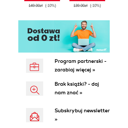
tool
149.00zł
(-10%)
139.00zł
(-10%)
129.0
E
Program partnerski -
zarabiaj więcej »
Brak książki? - daj
nam znać »
Subskrybuj newsletter
»