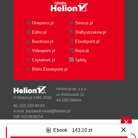
Onepress.pl
Sensus.pl
Editio.pl
DlaBystrzakow.pl
Bezdroza.pl
Ebookpoint.pl
Videopoint.pl
Beya.pl
Czytalisek.pl
Sploty
Biblio.Ebookpoint.pl
Helion.pl sp. z o.o.
ul. Kościuszki 1c
© Helion.pl 1991-2026
44-100 Gliwice
tel. (32) 230-98-63
e-mail:
[wyświetl email]@helion.pl
NIP: 6312636254
Regon: 241989027
Ebook
143,10 zł
Designed with ♥ by
Tonik.pl