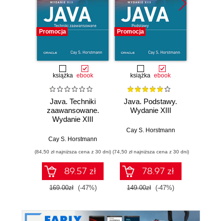
Promocja
Promocja
Promocj
książka
ebook
książka
ebook
ksią
Java. Techniki
Java. Podstawy.
Java.
zaawansowane.
Wydanie XIII
progr
Wydanie XIII
Wyd
Cay S. Horstmann
Cay S. Horstmann
Jos
(84,50 zł najniższa cena z 30 dni)
(74,50 zł najniższa cena z 30 dni)
(49,50 zł naj
89.57 zł
78.97 zł
169.00zł
(-47%)
149.00zł
(-47%)
99.0