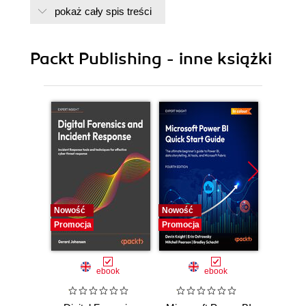
pokaż cały spis treści
7. Monitoring
8. Integration
Packt Publishing - inne książki
Nowość
Nowość
Nowość
Promocja
Promocja
Promocj
ebook
ebook