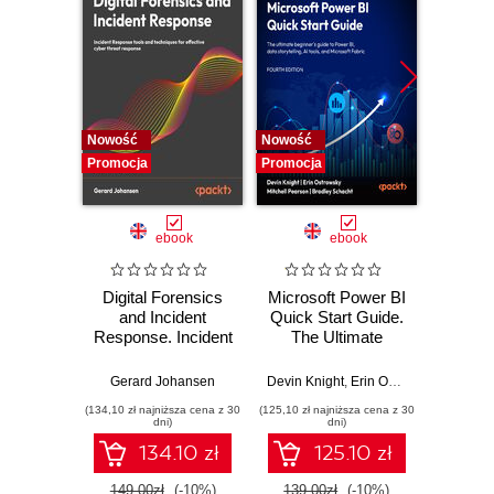
Nowość
Nowość
Nowość
Promocja
Promocja
Promocj
ebook
ebook
Digital Forensics
Microsoft Power BI
Pract
and Incident
Quick Start Guide.
Intel
Response. Incident
The Ultimate
Data-D
Response tools
Beginner's Guide
Hunti
and techniques for
to Power BI, Data
your c
Gerard Johansen
Devin Knight
,
Erin Ostrowsky
,
Mitchel
effective cyber
Storytelling, AI
effor
(134,10 zł najniższa cena z 30
(125,10 zł najniższa cena z 30
(116,10 zł 
threat response -
Tools, and
dete
dni)
dni)
Fourth Edition
Microsoft Fabric -
def
134.10 zł
125.10 zł
Fourth Edition
ATT&C
tool
149.00zł
(-10%)
139.00zł
(-10%)
129.0