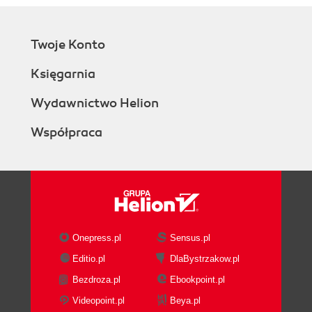
Twoje Konto
Księgarnia
Wydawnictwo Helion
Współpraca
Onepress.pl
Sensus.pl
Editio.pl
DlaBystrzakow.pl
Bezdroza.pl
Ebookpoint.pl
Videopoint.pl
Beya.pl