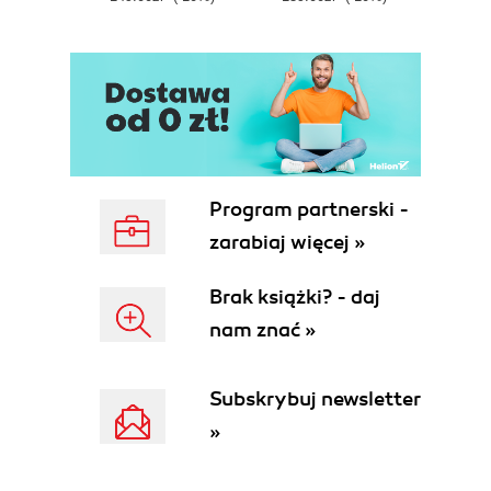
E
Program partnerski -
zarabiaj więcej »
Brak książki? - daj
nam znać »
Subskrybuj newsletter
»