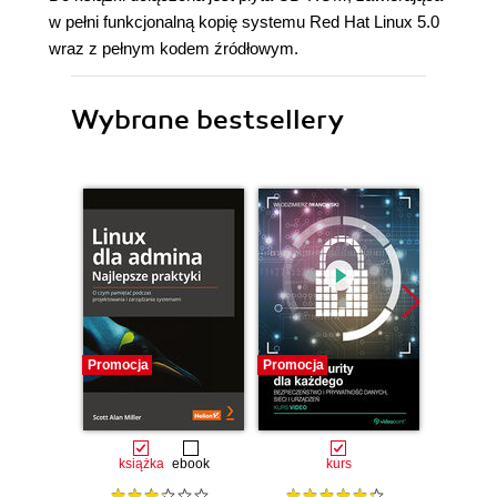
w pełni funkcjonalną kopię systemu Red Hat Linux 5.0
wraz z pełnym kodem źródłowym.
Wybrane bestsellery
Promocja
Promocja
Promocj
książka
ebook
kurs
ksią