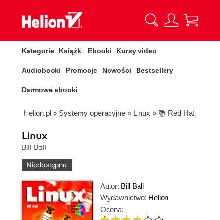
Kategorie
Książki
Ebooki
Kursy video
Audiobooki
Promocje
Nowości
Bestsellery
Darmowe ebooki
Helion.pl
»
Systemy operacyjne
»
Linux
»
📚 Red Hat
Linux
Bill Ball
Niedostępna
Autor:
Bill Ball
Wydawnictwo:
Helion
Ocena: