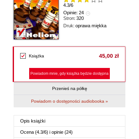
4.3
/
6
Opinie:
24
Stron:
320
Druk:
oprawa miękka
45,00 zł
Książka
Powiadom mnie, gdy książka będzie dostępna
Przenieś na półkę
Powiadom o dostępności audiobooka »
Opis
książki
Ocena (
4.3
/
6
) i opinie (24)