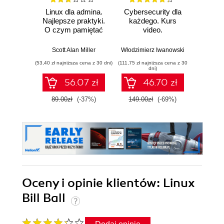
Linux dla admina.
Cybersecurity dla
Kal
Najlepsze praktyki.
każdego. Kurs
Zaaw
O czym pamiętać
video.
testy 
podczas
Bezpieczeństwo i
za
projektowania i
prywatność
narzę
Scott Alan Miller
Włodzimierz Iwanowski
Gle
zarządzania
danych, sieci i
Met
(53,40 zł najniższa cena z 30 dni)
(111,75 zł najniższa cena z 30
(89,40 zł naj
systemami
urządzeń
Airc
dni)
Empire
56.07 zł
46.70 zł
89.00zł
(-37%)
149.00zł
(-69%)
149.0
Oceny i opinie klientów: Linux
Bill Ball