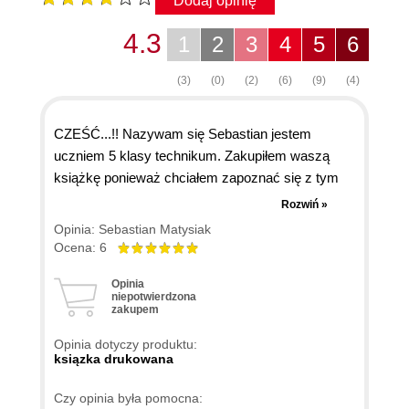
Dodaj opinię
4.3
1
2
3
4
5
6
(3)
(0)
(2)
(6)
(9)
(4)
CZEŚĆ...!! Nazywam się Sebastian jestem
uczniem 5 klasy technikum. Zakupiłem waszą
książkę ponieważ chciałem zapoznać się z tym
sytemem operacyjnym, co wcześniej nie było
Rozwiń »
możliwe, gdyż jest to sytem dość drastycznie się
Opinia: Sebastian Matysiak
różniący od WINDOWSa. Ale dzięki waszej
Ocena: 6
książsce udało mi się go jakoś zrozumieć i
Opinia
dowiedzieć się paru ciekawych rzeczy! UWAŻAM
niepotwierdzona
ŻE JEST TO KSIĄŻKA BARDZO DOBRA. DLA
zakupem
OSÓB POCZĄTKUJĄCYCH Z TYM SYTEMEM
Opinia dotyczy produktu:
OPERACYJNYM, DZIĘKI KTÓREJ MOGA SIĘ
ksiązka drukowana
DUŻO NAUCZYĆ. POLECAM JĄ WSZYSTKIM!
Czy opinia była pomocna: