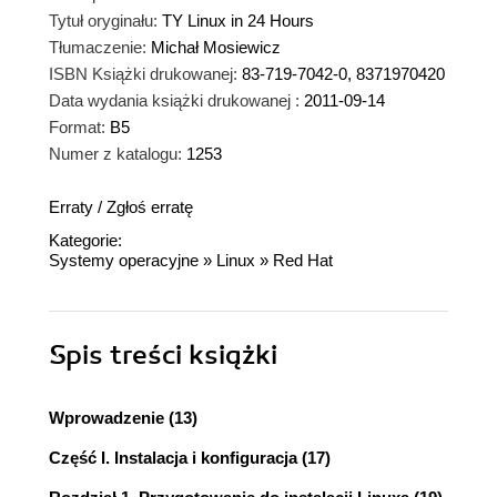
Tytuł oryginału:
TY Linux in 24 Hours
Tłumaczenie:
Michał Mosiewicz
ISBN Książki drukowanej:
83-719-7042-0, 8371970420
Data wydania książki drukowanej :
2011-09-14
Format:
B5
Numer z katalogu:
1253
Erraty
/
Zgłoś erratę
Kategorie:
Systemy operacyjne
»
Linux
»
Red Hat
Spis treści
książki
Wprowadzenie (13)
Część I. Instalacja i konfiguracja (17)