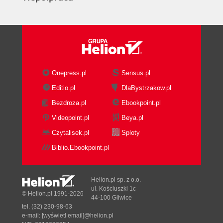
Katalog bieżący - polecenie pwd (64)
Przeszukiwanie katalogów za pomocą
polecenia find (65)
Wyszukiwanie plików za pomocą polecenia
whereis (66)
Lokalizowanie plików przy pomocy polecenia
Onepress.pl
Sensus.pl
locate (66)
Editio.pl
DlaBystrzakow.pl
Sprawdzanie znaczenia poleceń za pomocą
Bezdroza.pl
Ebookpoint.pl
whatis i apropos (67)
Czytanie plików i katalogów (69)
Videopoint.pl
Beya.pl
Wyświetlanie zawartości katalogów za
Czytalisek.pl
Sploty
pomocą polecenia ls (69)
Biblio.Ebookpoint.pl
Wyświetlanie zawartości katalogów za
pomocą poleceń dir i vdir (72)
Graficzne przedstawienie listy plików za
Helion.pl sp. z o.o.
pomocą polecenia tree (72)
ul. Kościuszki 1c
© Helion.pl 1991-2026
44-100 Gliwice
Wyświetlanie i łączenie plików za pomocą
tel. (32) 230-98-63
polecenia cat (74)
e-mail:
[wyświetl email]@helion.pl