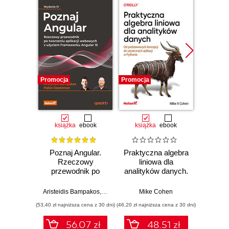
Promocja
Promocja
Promocj
książka
ebook
książka
ebook
ksią
Poznaj Angular.
Praktyczna algebra
Ele
Rzeczowy
liniowa dla
Pro
przewodnik po
analityków danych.
pas
tworzeniu aplikacji
Od podstawowych
webowych z
koncepcji do
Aristeidis Bampakos
,
Pablo Deeleman
Mike Cohen
Wit
użyciem
użytecznych
(53,40 zł najniższa cena z 30 dni)
(46,20 zł najniższa cena z 30 dni)
(29,94 zł naj
frameworku
aplikacji w
Angular 15.
Pythonie
56.07 zł
48.51 zł
Wydanie IV