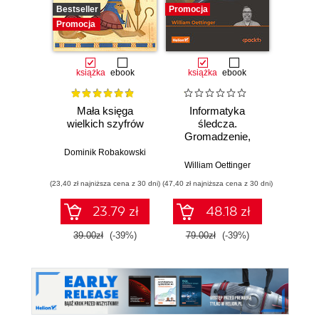
Bestseller
Promocja
Promocj
Promocja
książka
ebook
książka
ebook
ksią
Mała księga
Informatyka
Go H*c
wielkich szyfrów
śledcza.
Gromadzenie,
wprow
analiza i
obr
Dominik Robakowski
zabezpieczanie
cybe
William Oettinger
Bry
dowodów
(23,40 zł najniższa cena z 30 dni)
(47,40 zł najniższa cena z 30 dni)
(29,94 zł naj
elektronicznych dla
początkujących.
23.79 zł
48.18 zł
Wydanie II
39.00zł
(-39%)
79.00zł
(-39%)
49.9