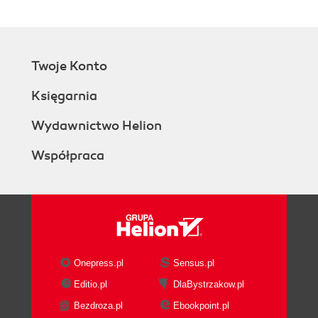
Twoje Konto
Księgarnia
Wydawnictwo Helion
Współpraca
Onepress.pl
Sensus.pl
Editio.pl
DlaBystrzakow.pl
Bezdroza.pl
Ebookpoint.pl