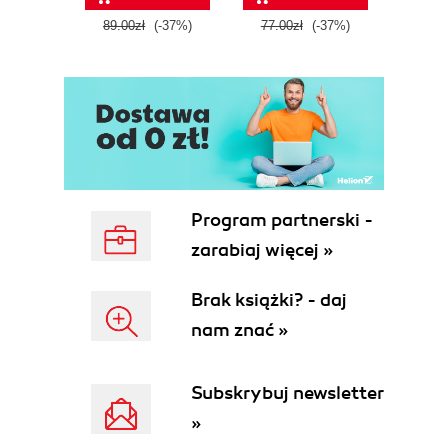
89.00zł
(-37%)
77.00zł
(-37%)
49.9
Program partnerski -
zarabiaj więcej »
Brak książki? - daj
nam znać »
Subskrybuj newsletter
»