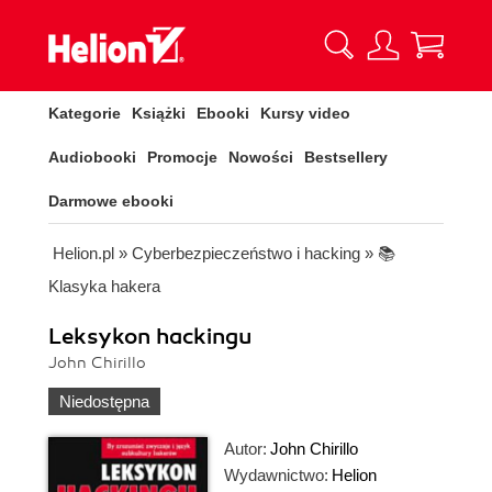
Kategorie
Książki
Ebooki
Kursy video
Audiobooki
Promocje
Nowości
Bestsellery
Darmowe ebooki
Helion.pl
»
Cyberbezpieczeństwo i hacking
»
📚
Klasyka hakera
Leksykon hackingu
John Chirillo
Niedostępna
Autor:
John Chirillo
Wydawnictwo:
Helion