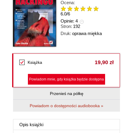
Ocena:
6.0
/
6
Opinie:
4
Stron:
192
Druk:
oprawa miękka
19,90 zł
Książka
Powiadom mnie, gdy książka będzie dostępna
Przenieś na półkę
Powiadom o dostępności audiobooka »
Opis
książki