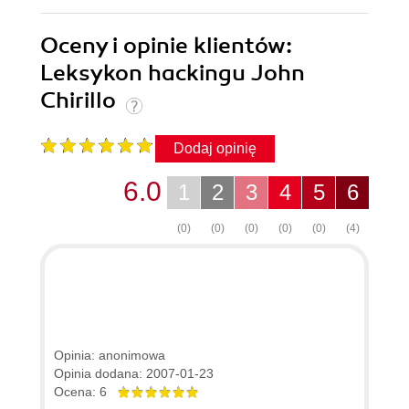
Oceny i opinie klientów:
Leksykon hackingu John
Chirillo
Dodaj opinię
6.0
1
2
3
4
5
6
(0)
(0)
(0)
(0)
(0)
(4)
Opinia: anonimowa
Opinia dodana: 2007-01-23
Ocena: 6