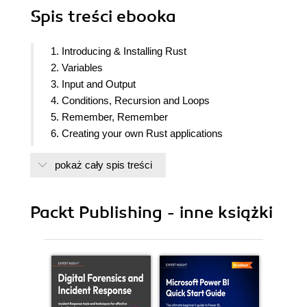
Spis treści
ebooka
1. Introducing & Installing Rust
2. Variables
3. Input and Output
4. Conditions, Recursion and Loops
5. Remember, Remember
6. Creating your own Rust applications
7. Matching and Structures
pokaż cały spis treści
8. The Rust Application Lifetime
9. Introducing Generics and Traits
10. Creating your own Crate
Packt Publishing - inne książki
11. Concurrency in Rust
12. Now it
13. The standard library
14. Foreign Function Interfaces