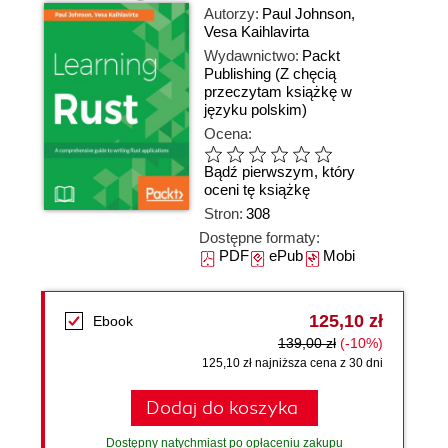
Autorzy:
Paul Johnson
,
Vesa Kaihlavirta
Wydawnictwo:
Packt
Publishing
(Z chęcią
przeczytam książkę w
języku polskim)
Ocena:
Bądź pierwszym, który
oceni tę książkę
Stron:
308
Dostępne formaty:
PDF
ePub
Mobi
125,10 zł
Ebook
139,00 zł
(-10%)
125,10 zł najniższa cena z 30 dni
Dodaj do koszyka
Dostępny natychmiast po opłaceniu zakupu