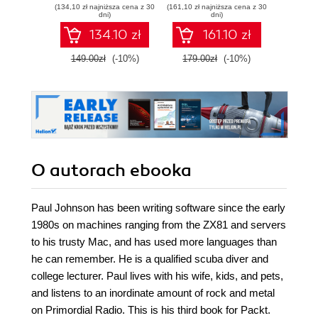
(134,10 zł najniższa cena z 30
(161,10 zł najniższa cena z 30
(116,10 zł 
Rust 2018 edition -
systems using the
dni)
dni)
Second Edition
advanced
134.10 zł
161.10 zł
constructs of Rust
149.00zł
(-10%)
179.00zł
(-10%)
129.0
O autorach
ebooka
Paul Johnson has been writing software since the early
1980s on machines ranging from the ZX81 and servers
to his trusty Mac, and has used more languages than
he can remember. He is a qualified scuba diver and
college lecturer. Paul lives with his wife, kids, and pets,
and listens to an inordinate amount of rock and metal
on Primordial Radio. This is his third book for Packt.