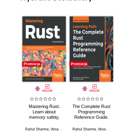
Promocja
Promocja
Promocj
ebook
ebook
Mastering Rust.
The Complete Rust
Cross-
Learn about
Programming
Devel
memory safety,
Reference Guide.
Xama
type system,
Design, develop,
concurrency, and
and deploy
Rahul Sharma
,
Vesa Kaihlavirta
Rahul Sharma
,
Vesa Kaihlavirta
,
Clau
Pau
the new features of
effective software