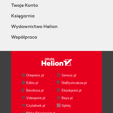
Twoje Konto
Księgarnia
Wydawnictwo Helion
Współpraca
Onepress.pl
Sensus.pl
Editio.pl
DlaBystrzakow.pl
Bezdroza.pl
Ebookpoint.pl
Videopoint.pl
Beya.pl
Czytalisek.pl
Sploty