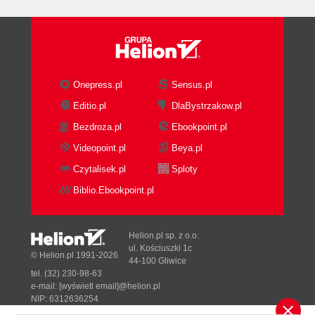
Onepress.pl
Sensus.pl
Editio.pl
DlaBystrzakow.pl
Bezdroza.pl
Ebookpoint.pl
Videopoint.pl
Beya.pl
Czytalisek.pl
Sploty
Biblio.Ebookpoint.pl
Helion.pl sp. z o.o.
ul. Kościuszki 1c
© Helion.pl 1991-2026
44-100 Gliwice
tel. (32) 230-98-63
e-mail:
[wyświetl email]@helion.pl
NIP: 6312636254
Regon: 241989027