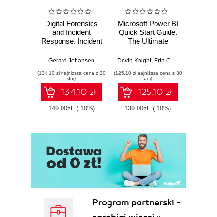
Digital Forensics
Microsoft Power BI
Pract
and Incident
Quick Start Guide.
Intel
Response. Incident
The Ultimate
Data-D
Response tools
Beginner's Guide
Hunti
and techniques for
to Power BI, Data
your c
Gerard Johansen
Devin Knight
,
Erin Ostrowsky
,
Mitchel
effective cyber
Storytelling, AI
effor
(134,10 zł najniższa cena z 30
(125,10 zł najniższa cena z 30
(116,10 zł 
threat response -
Tools, and
dete
dni)
dni)
Fourth Edition
Microsoft Fabric -
def
134.10 zł
125.10 zł
Fourth Edition
ATT&C
tool
149.00zł
(-10%)
139.00zł
(-10%)
129.0
E
Program partnerski -