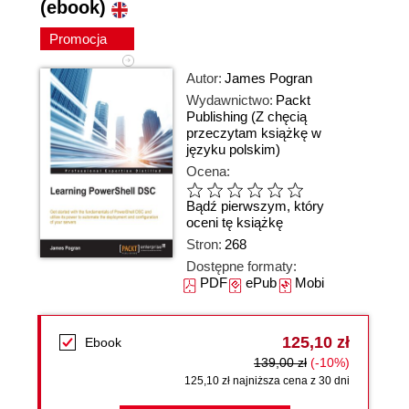
(ebook)
Promocja
Autor:
James Pogran
Wydawnictwo:
Packt
Publishing
(Z chęcią
przeczytam książkę w
języku polskim)
Ocena:
Bądź pierwszym, który
oceni tę książkę
Stron:
268
Dostępne formaty:
PDF
ePub
Mobi
125,10 zł
Ebook
139,00 zł
(-10%)
125,10 zł najniższa cena z 30 dni