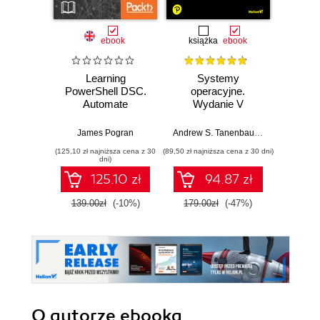
ebook
książka
ebook
Learning
Systemy
Windo
PowerShell DSC.
operacyjne.
2025
Automate
Wydanie V
deployment and
Pad
configuration of
James Pogran
Andrew S. Tanenbaum
,
Herbert Bos
your servers -
(125,10 zł najniższa cena z 30
(89,50 zł najniższa cena z 30 dni)
(125,10 zł 
Second Edition
dni)
125.10 zł
94.87 zł
139.00zł
(-10%)
179.00zł
(-47%)
139.0
O autorze
ebooka