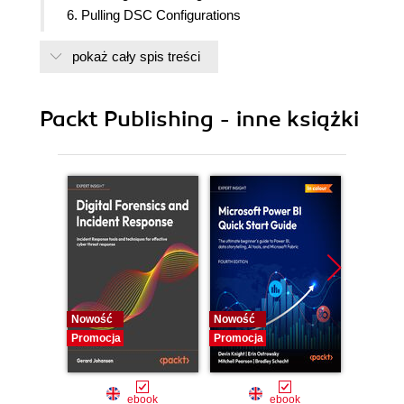
6. Pulling DSC Configurations
7. External Scenarios
pokaż cały spis treści
Packt Publishing - inne książki
Nowość
Nowość
Nowość
Promocja
Promocja
Promocj
ebook
ebook