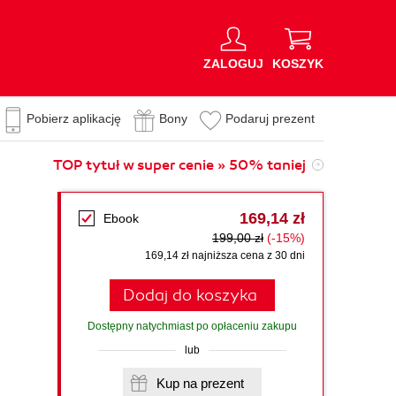
ZALOGUJ
KOSZYK
Pobierz aplikację
Bony
Podaruj prezent
TOP tytuł w super cenie » 50% taniej
169,14 zł
Ebook
199,00 zł
(-15%)
169,14 zł najniższa cena z 30 dni
Dodaj do koszyka
Dostępny natychmiast po opłaceniu zakupu
lub
Kup na prezent