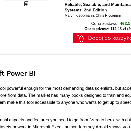
Reliable, Scalable, and Maintaina
Systems. 2nd Edition
Martin Kleppmann
,
Chris Riccomini
Cena zestawu:
462.5
Oszczędzasz: 114,43 zł (
Dodaj do koszyk
ft Power BI
 tool powerful enough for the most demanding data scientists, but acc
ore from data. The market has many books designed to train and eq
them make this tool accessible to anyone who wants to get up to spee
tional aspects and features you need to go from "zero to hero" with da
atasets or work in Microsoft Excel, author Jeremey Arnold shows you