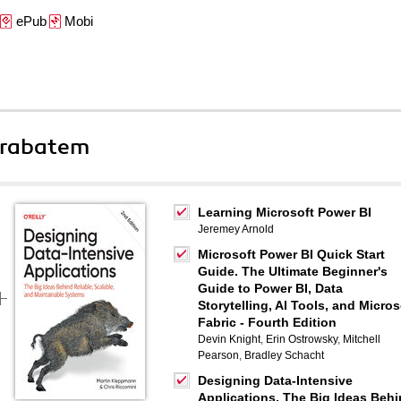
ePub
Mobi
 rabatem
Learning Microsoft Power BI
Jeremey Arnold
Microsoft Power BI Quick Start
Guide. The Ultimate Beginner's
Guide to Power BI, Data
Storytelling, AI Tools, and Micros
Fabric - Fourth Edition
Devin Knight
,
Erin Ostrowsky
,
Mitchell
Pearson
,
Bradley Schacht
Designing Data-Intensive
Applications. The Big Ideas Beh