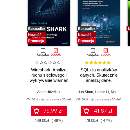
Bestseller
Bestseller
Nowość
Nowość
Promocja
Promocja
książka
ebook
książka
ebook
Wireshark. Analiza
SQL dla analityków
ruchu sieciowego i
danych. Skutecznie
wykrywanie włamań
analizuj dane,
wyciągaj
wartościowe wnioski i
Adam Józefiok
Jun Shan
,
Haibin Li
,
Matt Goldwasser
opanuj
(74,50 zł najniższa cena z 30 dni)
(39,50 zł najniższa cena z 30 dni)
zaawansowany SQL
na potrzeby
75.99 zł
41.87 zł
praktycznych
zastosowań.
149.00zł
(-49%)
79.00zł
(-47%)
Wydanie IV