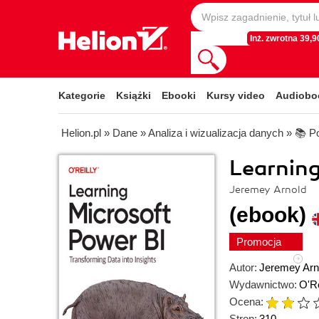
Inż. zwrotna 39,90
Kategorie
Książki
Ebooki
Kursy video
Audiobo
Helion.pl
»
Dane
»
Analiza i wizualizacja danych
»
📚 P
Learning
Jeremey Arnold
(ebook)
Promocja
Autor:
Jeremey Arn
Wydawnictwo:
O'Re
Ocena:
Stron:
310