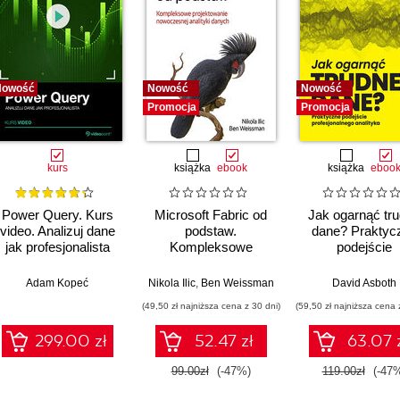
Nowość
Nowość
Nowość
Promocja
Promocja
kurs
książka
ebook
książka
eboo
Power Query. Kurs
Microsoft Fabric od
Jak ogarnąć tr
video. Analizuj dane
podstaw.
dane? Praktyc
jak profesjonalista
Kompleksowe
podejście
projektowanie
profesjonalne
nowoczesnej
analityka
,
Adam Kopeć
Upom Malik
,
Benjamin Johnston
Nikola Ilic
,
Ben Weissman
David Asboth
analityki danych
(49,50 zł najniższa cena z 30 dni)
(59,50 zł najniższa cena 
299.00 zł
52.47 zł
63.07 
99.00zł
(-47%)
119.00zł
(-47