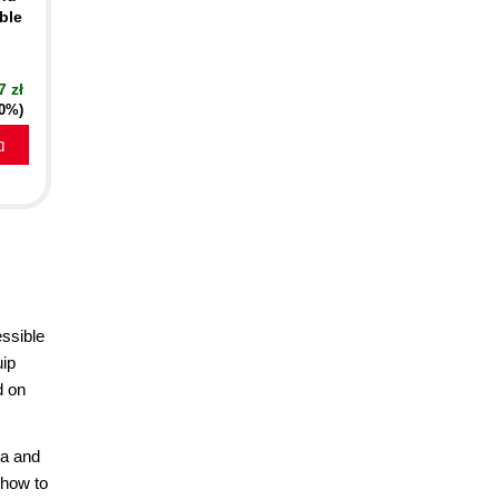
ble
7 zł
20%)
a
essible
uip
d on
ta and
 how to