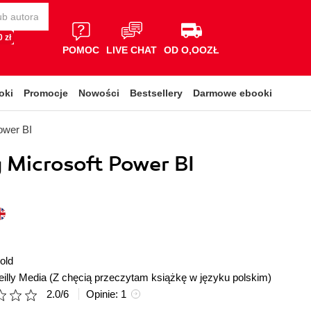
 zł
POMOC
LIVE CHAT
OD O,OOZŁ
oki
Promocje
Nowości
Bestsellery
Darmowe ebooki
ower BI
 Microsoft Power BI
old
illy Media
(Z chęcią przeczytam książkę w języku polskim)
2.0
/
6
Opinie:
1