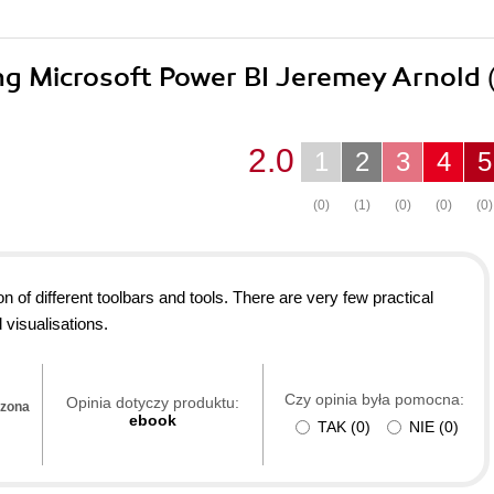
ing Microsoft Power BI Jeremey Arnold
2.0
1
2
3
4
5
(0)
(1)
(0)
(0)
(0)
n of different toolbars and tools. There are very few practical
 visualisations.
Czy opinia była pomocna:
Opinia dotyczy produktu:
dzona
ebook
TAK
(
0
)
NIE
(
0
)