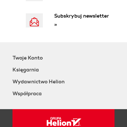
Conclusion
Exercises
Subskrybuj newsletter
2. Discovering Domain Knowledge
»
Business Problems
Knowledge Discovery
Communication
What Is a Ubiquitous Language?
Language of the Business
Twoje Konto
Scenarios
Consistency
Księgarnia
Ambiguous terms
Synonymous terms
Wydawnictwo Helion
Model of the Business Domain
Współpraca
What Is a Model?
Effective Modeling
Modeling the Business Domain
Continuous Effort
Tools