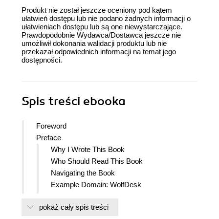
Produkt nie został jeszcze oceniony pod kątem
ułatwień dostępu lub nie podano żadnych informacji o
ułatwieniach dostępu lub są one niewystarczające.
Prawdopodobnie Wydawca/Dostawca jeszcze nie
umożliwił dokonania walidacji produktu lub nie
przekazał odpowiednich informacji na temat jego
dostępności.
Spis treści
ebooka
Foreword
Preface
Why I Wrote This Book
Who Should Read This Book
Navigating the Book
Example Domain: WolfDesk
Conventions Used in This Book
pokaż cały spis treści
Using Code Examples