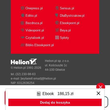
Challenges
Conclusion
Onepress.pl
Sensus.pl
Exercises
Editio.pl
DlaBystrzakow.pl
3. Managing Domain Complexity
Bezdroza.pl
Ebookpoint.pl
Inconsistent Models
What Is a Bounded Context?
Videopoint.pl
Beya.pl
Model Boundaries
Czytalisek.pl
Sploty
Ubiquitous Language Refined
Biblio.Ebookpoint.pl
Scope of a Bounded Context
Bounded Contexts Versus Subdomains
Subdomains
Helion.pl sp. z o.o.
Bounded Contexts
ul. Kościuszki 1c
© Helion.pl 1991-2026
44-100 Gliwice
The Interplay Between Subdomains and
tel. (32) 230-98-63
Bounded Contexts
e-mail:
[wyświetl email]@helion.pl
Boundaries
NIP: 6312636254
Regon: 241989027
Physical Boundaries
Ebook
186,15 zł
Ownership Boundaries
Designed with ♥ by
Tonik.pl
Bounded Contexts in Real Life
Dodaj do koszyka
Semantic Domains
Pełna wersja strony »