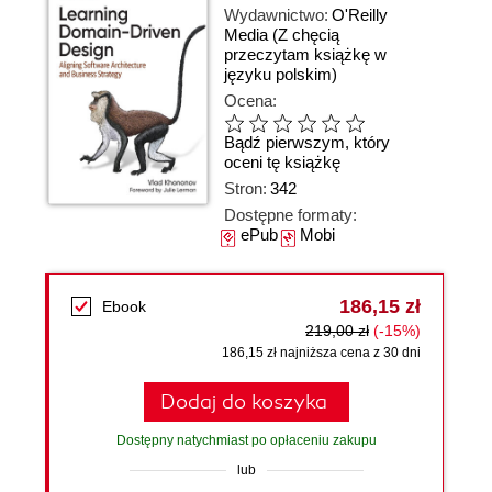
Wydawnictwo:
O'Reilly
Media
(Z chęcią
przeczytam książkę w
języku polskim)
Ocena:
Bądź pierwszym, który
oceni tę książkę
Stron:
342
Dostępne formaty:
ePub
Mobi
186,15 zł
Ebook
219,00 zł
(-15%)
186,15 zł najniższa cena z 30 dni
Dodaj do koszyka
Dostępny natychmiast po opłaceniu zakupu
lub