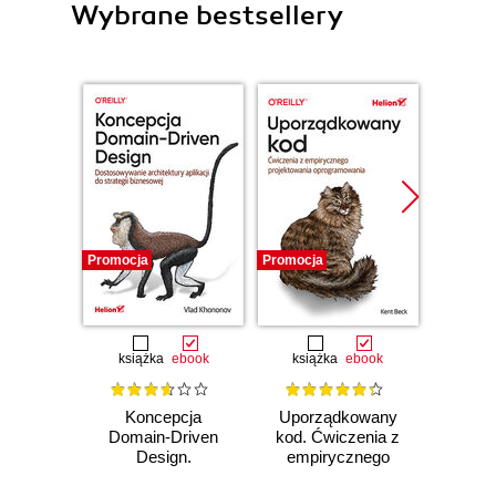
Wybrane bestsellery
Promocja
Promocja
Bestselle
Promocj
książka
ebook
książka
ebook
ksią
Koncepcja
Uporządkowany
U
Domain-Driven
kod. Ćwiczenia z
mas
Design.
empirycznego
użyci
Dostosowywanie
projektowania
Lear