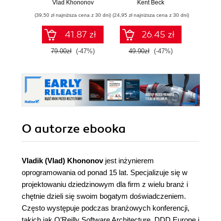
architektury
oprogramowania
Ten
Vlad Khononov
Kent Beck
Auré
aplikacji do strategii
Wyd
(39,50 zł najniższa cena z 30 dni)
(24,95 zł najniższa cena z 30 dni)
(89,50 zł naj
biznesowej
41.87 zł
26.45 zł
79.00zł
(-47%)
49.90zł
(-47%)
179.0
O autorze
ebooka
Vladik (Vlad) Khononov
jest inżynierem
oprogramowania od ponad 15 lat. Specjalizuje się w
projektowaniu dziedzinowym dla firm z wielu branż i
chętnie dzieli się swoim bogatym doświadczeniem.
Często występuje podczas branżowych konferencji,
takich jak O’Reilly Software Architecture, DDD Europe i