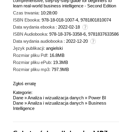
comprehensive, step-by-step guide for beginners to
learn real-world business intelligence - Second Edition
Czas trwania:
10:28:00
ISBN Ebooka:
978-18-018-1007-4, 9781801810074
Data wydania ebooka :
2022-02-18
ISBN Audiobooka:
978-18-376-3358-6, 9781837633586
Data wydania audiobooka :
2022-12-20
Język publikacji:
angielski
Rozmiar pliku Pdf:
16.8MB
Rozmiar pliku ePub:
19.3MB
Rozmiar pliku mp3:
797.9MB
Zgłoś erratę
Kategorie:
Dane
»
Analiza i wizualizacja danych
»
Power BI
Dane
»
Analiza i wizualizacja danych
»
Business
Intelligence