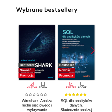
Wybrane bestsellery
Bestseller
Bestseller
Nowość
Nowość
Nowość
Promocja
Promocja
książka
ebook
książka
ebook
Wireshark. Analiza
SQL dla analityków
Power 
ruchu sieciowego i
danych.
video
wykrywanie
Skutecznie analizuj
d