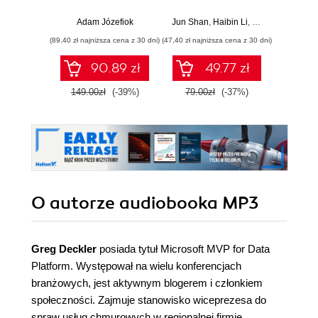
włamań
dane, wyciągaj
profe
wartościowe
Adam Józefiok
Jun Shan
,
Haibin Li
,
Matt Goldwasser
Ad
wnioski i opanuj
(89,40 zł najniższa cena z 30 dni)
(47,40 zł najniższa cena z 30 dni)
zaawansowany
SQL na potrzeby
90.89 zł
49.77 zł
2
praktycznych
zastosowań.
149.00zł
(-39%)
79.00zł
(-37%)
Wydanie IV
O autorze
audiobooka MP3
Greg Deckler
posiada tytuł Microsoft MVP for Data
Platform. Występował na wielu konferencjach
branżowych, jest aktywnym blogerem i członkiem
społeczności. Zajmuje stanowisko wiceprezesa do
spraw usług chmurowych w regionalnej firmie