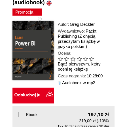
(audiobook)
Promocja
Autor:
Greg Deckler
Wydawnictwo:
Packt
Publishing
(Z chęcią
przeczytam książkę w
języku polskim)
Ocena:
Bądź pierwszym, który
oceni tę książkę
Czas nagrania:
10:28:00
Audiobook w mp3
Odsłuchaj
197,10 zł
Ebook
219,00 zł
(-10%)
197,10 zł najniższa cena z 30 dni