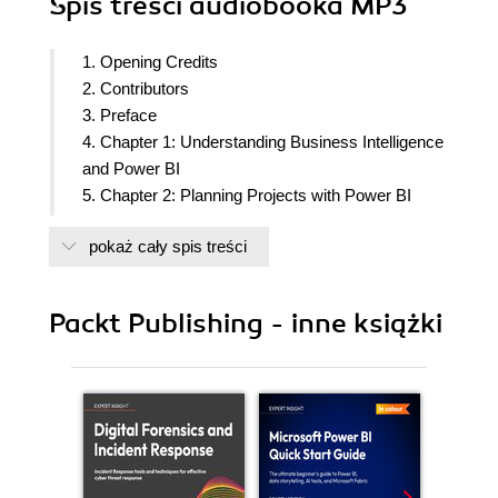
Spis treści
audiobooka MP3
1. Opening Credits
2. Contributors
3. Preface
4. Chapter 1: Understanding Business Intelligence
and Power BI
5. Chapter 2: Planning Projects with Power BI
6. Chapter 3: Up and Running with Power BI
pokaż cały spis treści
Desktop
7. Chapter 4: Connecting to and Transforming
Data
Packt Publishing - inne książki
8. Chapter 5: Creating Data Models and
Calculations, Part 1
9. Chapter 5: Creating Data Models and
Calculations, Part 2
10. Chapter 6: Unlocking Insights, Part 1
11. Chapter 6: Unlocking Insights, Part 2
12. Chapter 7: Creating the Final Report, Part 1