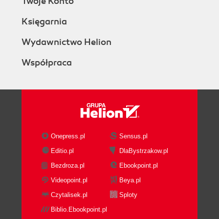
Twoje Konto
Księgarnia
Wydawnictwo Helion
Współpraca
Onepress.pl
Sensus.pl
Editio.pl
DlaBystrzakow.pl
Bezdroza.pl
Ebookpoint.pl
Videopoint.pl
Beya.pl
Czytalisek.pl
Sploty
Biblio.Ebookpoint.pl