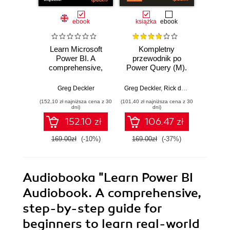
ebook
książka
ebook
Learn Microsoft
Kompletny
Micros
Power BI. A
przewodnik po
Cookbo
comprehensive,
Power Query (M).
raw 
beginner-friendly
Opanuj
busine
guide to real-world
wykonywanie
wit
Greg Deckler
Greg Deckler
,
Rick de Groot
,
Melissa 
Greg Dec
business
złożonych
techn
(152,10 zł najniższa cena z 30
(101,40 zł najniższa cena z 30
(152,10 zł 
intelligence - Third
przekształceń
cases
dni)
dni)
Edition
danych
practi
152.10 zł
106.47 zł
E
169.00zł
(-10%)
169.00zł
(-37%)
169.0
Audiobooka
"Learn Power BI
Audiobook. A comprehensive,
step-by-step guide for
beginners to learn real-world