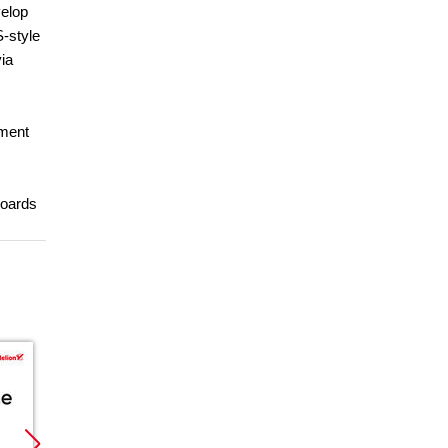
velop
-style
ia
ement
boards