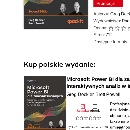
Promocja
Autorzy:
Greg Deck
Wydawnictwo:
Pack
Ocena:
Stron:
712
Dostępne formaty:
Kup polskie wydanie:
Microsoft Power BI dla z
interaktywnych analiz w ś
Greg Deckler
Brett Powell
,
Profesjona
dziedzinie 
książka
ebook
chmurze, a
także inne
umiejętnoś
(89.40 zł najniższa cena z 30