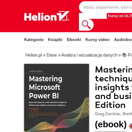
Kursy od 16,70
Kategorie
Książki
Ebooki
Kursy video
Audiobo
Helion.pl
»
Dane
»
Analiza i wizualizacja danych
»
📚 P
Masterin
techniqu
insights
and busi
Edition
Greg Deckler, Bret
(ebook)