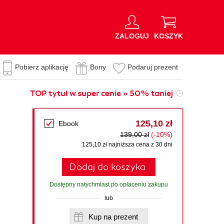
ZALOGUJ
KOSZYK
Pobierz aplikację
Bony
Podaruj prezent
TOP tytuł w super cenie » 50% taniej
125,10 zł
Ebook
139,00 zł
(-10%)
125,10 zł najniższa cena z 30 dni
Dodaj do koszyka
Dostępny natychmiast po opłaceniu zakupu
lub
Kup na prezent