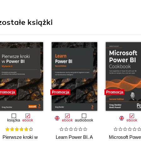
zostałe książki
romocja
Promocja
Promocja
książka
ebook
ebook
audiobook
ebook
Pierwsze kroki w
Learn Power BI. A
Microsoft Powe