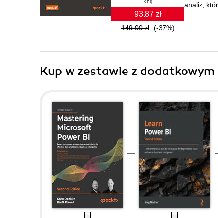
dni)
analiz, któ
93.87 zł
149.00 zł
(-37%)
Kup w zestawie z dodatkowym