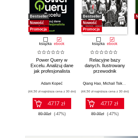
Bestseller
Bestseller
Nowość
Nowość
Promocja
Promocja
książka
ebook
książka
ebook
Power Query w
Relacyjne bazy
Excelu. Analizuj dane
danych. Ilustrowany
jak profesjonalista
przewodnik
Adam Kopeć
Qiang Hao
,
Michail Tsikerdekis
(44,50 zł najniższa cena z 30 dni)
(44,50 zł najniższa cena z 30 dni)
47.17 zł
47.17 zł
89.00zł
(-47%)
89.00zł
(-47%)