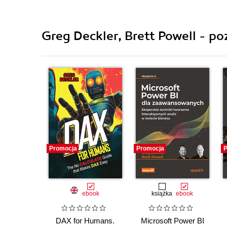
Greg Deckler, Brett Powell - po
Promocja
Promocja
P
ebook
książka
ebook
DAX for Humans.
Microsoft Power BI