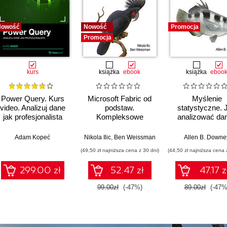
Nowość
Nowość
Promocja
Promocja
kurs
książka
ebook
książka
eboo
Power Query. Kurs
Microsoft Fabric od
Myślenie
video. Analizuj dane
podstaw.
statystyczne. 
jak profesjonalista
Kompleksowe
analizować dan
projektowanie
wydobywać z n
nowoczesnej
wiedzę. Wydanie
Adam Kopeć
Nikola Ilic
,
Ben Weissman
Allen B. Downe
analityki danych
(49,50 zł najniższa cena z 30 dni)
(44,50 zł najniższa cena 
299.00 zł
52.47 zł
47.17 z
99.00zł
(-47%)
89.00zł
(-47%