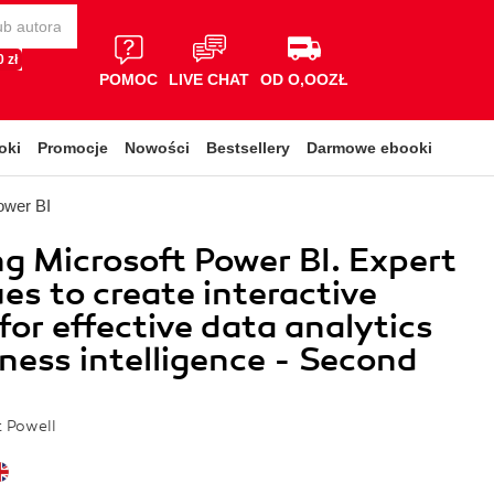
 zł
POMOC
LIVE CHAT
OD O,OOZŁ
oki
Promocje
Nowości
Bestsellery
Darmowe ebooki
ower BI
g Microsoft Power BI. Expert
es to create interactive
 for effective data analytics
ness intelligence - Second
t Powell