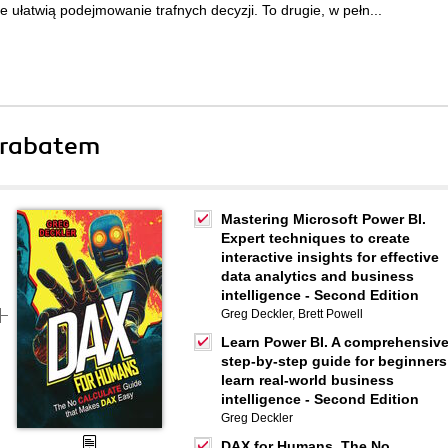
re ułatwią podejmowanie trafnych decyzji. To drugie, w pełn...
 rabatem
Mastering Microsoft Power BI.
Expert techniques to create
interactive insights for effective
data analytics and business
intelligence - Second Edition
Greg Deckler
,
Brett Powell
Learn Power BI. A comprehensive
step-by-step guide for beginners
learn real-world business
intelligence - Second Edition
Greg Deckler
DAX for Humans. The No