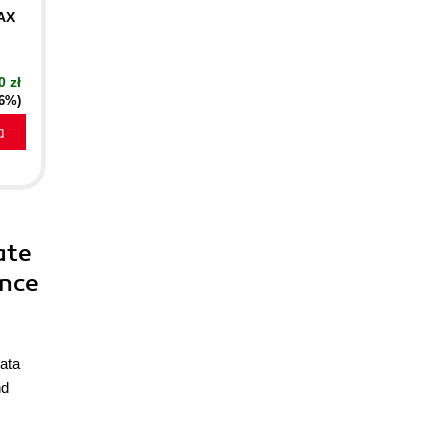
AX
0 zł
16%)
a
ate
ence
ata
nd