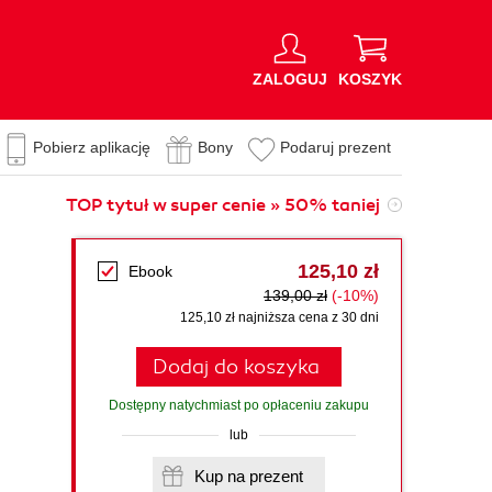
ZALOGUJ
KOSZYK
Pobierz aplikację
Bony
Podaruj prezent
TOP tytuł w super cenie » 50% taniej
125,10 zł
Ebook
139,00 zł
(-10%)
125,10 zł najniższa cena z 30 dni
Dodaj do koszyka
Dostępny natychmiast po opłaceniu zakupu
lub
Kup na prezent