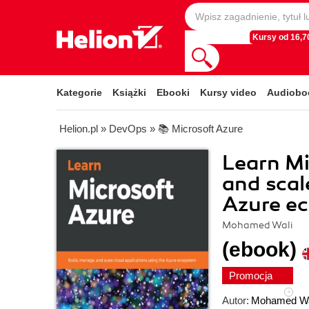
Kursy od 16,70
Kategorie
Książki
Ebooki
Kursy video
Audiobo
Helion.pl
»
DevOps
»
📚 Microsoft Azure
Learn Mi
and scal
Azure e
Mohamed Wali
(ebook)
Promocja
Autor:
Mohamed Wa