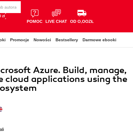
 zł
POMOC
LIVE CHAT
OD O,OOZŁ
oki
Promocje
Nowości
Bestsellery
Darmowe ebooki
crosoft Azure. Build, manage,
e cloud applications using the
cosystem
li