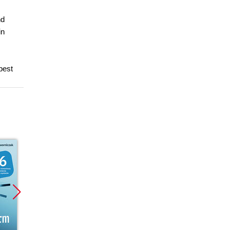
nd
in
best
Bestseller
Nowość
Nowoś