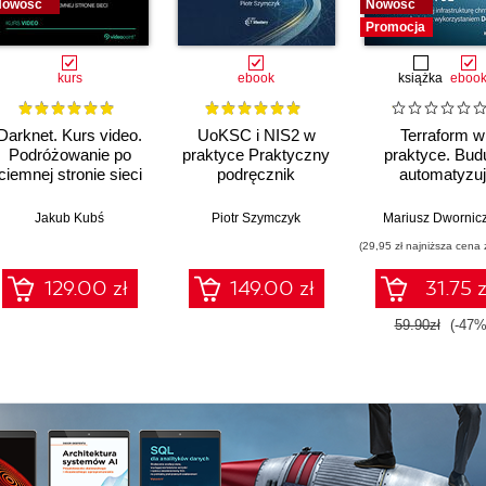
Nowość
Nowość
Promocja
kurs
ebook
książka
eboo
Darknet. Kurs video.
UoKSC i NIS2 w
Terraform w
Podróżowanie po
praktyce Praktyczny
praktyce. Budu
ciemnej stronie sieci
podręcznik
automatyzuj
implementacji
infrastruktur
Krajowego Systemu
chmurową or
Jakub Kubś
Piotr Szymczyk
Mariusz Dwornic
Cyberbezpieczeństwa
zarządzaj nią
(29,95 zł najniższa cena 
Frameworki,
wykorzystani
procedury, audyt dla
Dockera
129.00 zł
149.00 zł
31.75 z
zarządów, IT i
compliance
59.90zł
(-47%