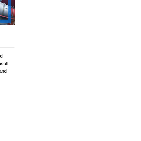
nd
soft
 and