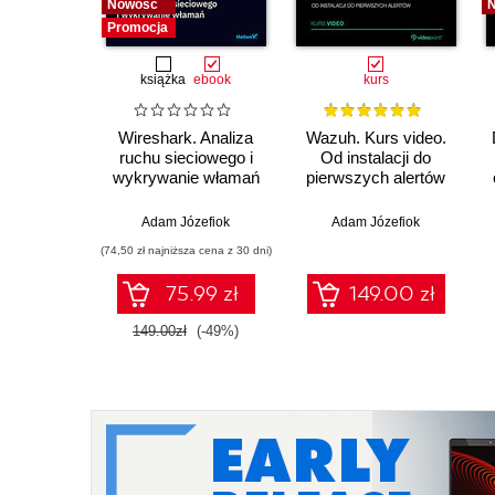
Nowość
Promocja
książka
ebook
kurs
Wireshark. Analiza
Wazuh. Kurs video.
ruchu sieciowego i
Od instalacji do
wykrywanie włamań
pierwszych alertów
Adam Józefiok
Adam Józefiok
(74,50 zł najniższa cena z 30 dni)
75.99 zł
149.00 zł
149.00zł
(-49%)