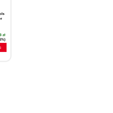
ols
er
3 zł
16%)
a