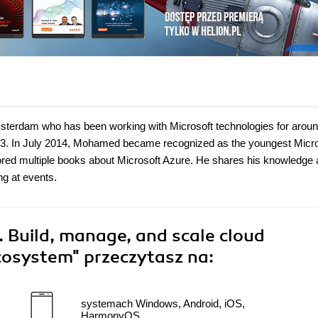
terdam who has been working with Microsoft technologies for arou
13. In July 2014, Mohamed became recognized as the youngest Micro
ored multiple books about Microsoft Azure. He shares his knowledge
ng at events.
 Build, manage, and scale cloud
ecosystem"
przeczytasz na:
systemach Windows, Android, iOS,
HarmonyOS