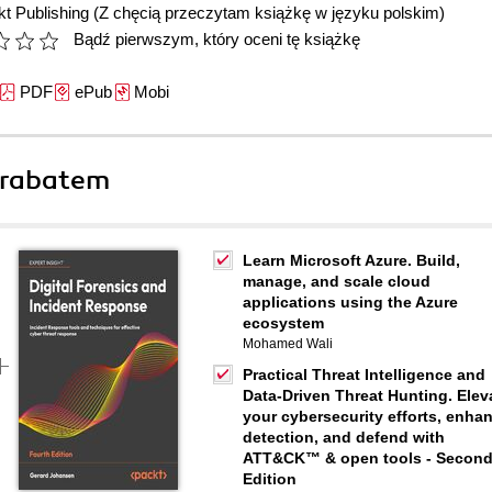
t Publishing
(Z chęcią przeczytam książkę w języku polskim)
Bądź pierwszym, który oceni tę książkę
PDF
ePub
Mobi
 rabatem
Learn Microsoft Azure. Build,
manage, and scale cloud
applications using the Azure
ecosystem
Mohamed Wali
Practical Threat Intelligence and
Data-Driven Threat Hunting. Elev
your cybersecurity efforts, enha
detection, and defend with
ATT&CK™ & open tools - Secon
Edition