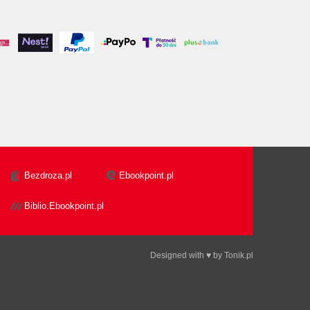
Bezdroza.pl
Ebookpoint.pl
Biblio.Ebookpoint.pl
Designed with ♥ by
Tonik.pl