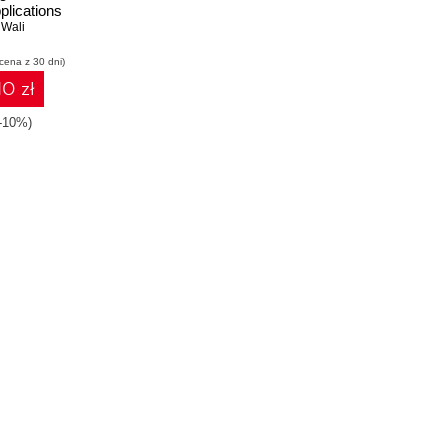
plications
 Azure
Wali
tem
 cena z 30 dni)
10 zł
(-10%)