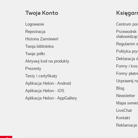
Twoje Konto
Księgar
Logowanie
Centrum po
Rejestracja
Przewodnik 
słabowidząc
Historia Zamówień
Regulamin s
Twoja biblioteka
Polityka pr
Twoje półki
Deklaracja 
Aktywuj kod na produkty
Formy i kos
Prezenty
Formy płatn
Testy i certyfikaty
Usprawnij 
Aplikacja Helion - Android
Blog
Aplikacja Helion - iOS
Newsletter
Aplikacja Helion - AppGallery
Mapa serwi
LiveChat
Kontakt
Reklamacje 