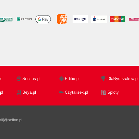
l
Sensus.pl
Editio.pl
DlaBystrzakow.pl
pl
Beya.pl
Czytalisek.pl
Sploty
il]@helion.pl