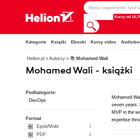
Kursy od 16,70
Kategorie
Książki
Ebooki
Kursy video
Audiobo
Helion.pl
» Autorzy
» 📚
Mohamed Wali
Mohamed Wali - książki
Podkategorie:
Mohamed Wali 
DevOps
seven years. 
MVP in the wo
Format
expertise thr
Epub/Mobi
1
PDF
1