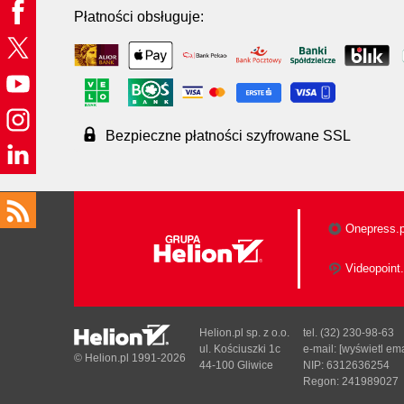
Płatności obsługuje:
Bezpieczne płatności szyfrowane SSL
Onepress.p
Videopoint.
Helion.pl sp. z o.o.
tel. (32) 230-98-63
ul. Kościuszki 1c
e-mail:
[wyświetl ema
© Helion.pl 1991-2026
44-100 Gliwice
NIP: 6312636254
Regon: 241989027