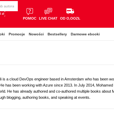
 zł
POMOC
LIVE CHAT
OD O,OOZŁ
oki
Promocje
Nowości
Bestsellery
Darmowe ebooki
is a cloud DevOps engineer based in Amsterdam who has been worki
He has been working with Azure since 2013. In July 2014, Mohamed
rld. He has already authored and co-authored multiple books about 
ough blogging, authoring books, and speaking at events.