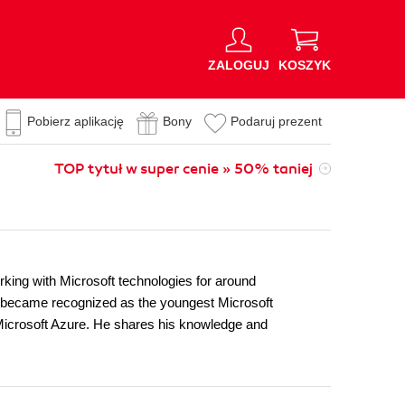
ZALOGUJ
KOSZYK
Pobierz aplikację
Bony
Podaruj prezent
TOP tytuł w super cenie » 50% taniej
ng with Microsoft technologies for around
 became recognized as the youngest Microsoft
Microsoft Azure. He shares his knowledge and