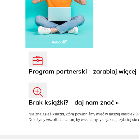
Program partnerski - zarabiaj więcej 
Brak książki? - daj nam znać »
Nie znalazłeś książki, którą powinniśmy mieć w naszej ofercie? 
Dołożymy wszelkich starań, by wskazany tytuł jak najszybciej się 