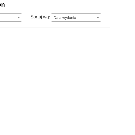
on
Data wydania
Sortuj wg:
Data wydania