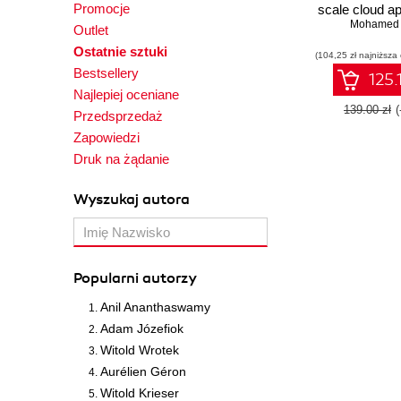
Promocje
scale cloud ap
using the
Mohamed 
Outlet
ecosys
Ostatnie sztuki
(104,25 zł najniższa
Bestsellery
125.
Najlepiej oceniane
139.00 zł
Przedsprzedaż
Zapowiedzi
Druk na żądanie
Wyszukaj autora
Popularni autorzy
Anil Ananthaswamy
Adam Józefiok
Witold Wrotek
Aurélien Géron
Witold Krieser