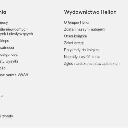
nia
Wydawnictwo Helion
mocy
O Grupie Helion
dla niewidomych,
Zostań naszym autorem!
ych i niesłyszących
Oceń książkę
klepu
Zgłoś erratę
ywatności
Przykłady do książek
dostępności
Nagrody i wyróżnienia
zty wysyłki
Zgłoś naruszenie praw autorskich
ości
nasz serwis WWW
su
i zwroty