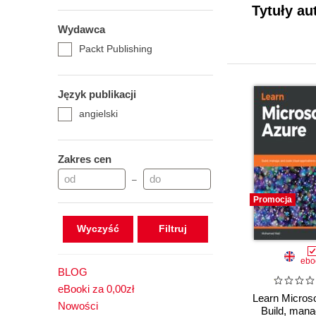
Tytuły au
Wydawca
Packt Publishing
Język publikacji
angielski
Zakres cen
–
Promocja
Wyczyść
ebo
BLOG
eBooki za 0,00zł
Learn Microso
Nowości
Build, mana