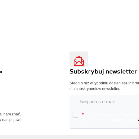
»
Subskrybuj newsletter 
Średnio raz w tygodniu dostaniesz infor
dla subskrybentów newslettera.
Daj nam znać.
*
Chcę otrzymywać na podany e-ma
u nas pojawił.
oraz nowościach wydawniczych.