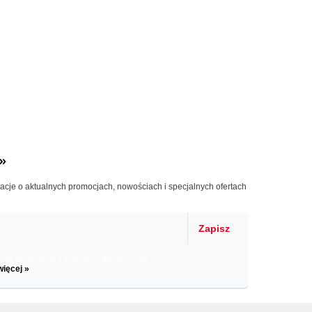
»
macje o aktualnych promocjach, nowościach i specjalnych ofertach
Zapisz
il informacje o zniżkach, promocjach
więcej »