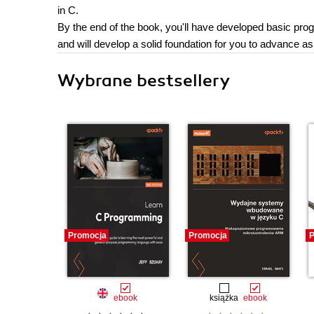
in C.
By the end of the book, you'll have developed basic pro
and will develop a solid foundation for you to advance 
Wybrane bestsellery
Promocja
Promocja
P
ebook
książka
ebook