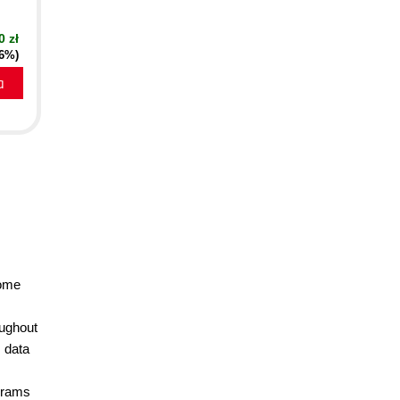
0 zł
16%)
a
come
ughout
 data
ograms