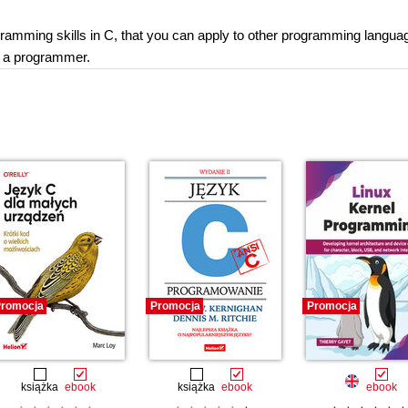
gramming skills in C, that you can apply to other programming langua
as a programmer.
romocja
Promocja
Promocja
książka
ebook
książka
ebook
ebook