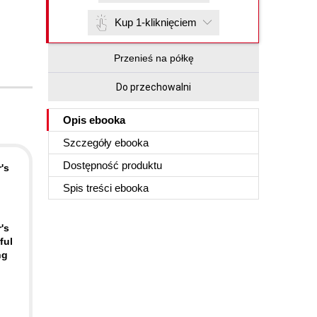
Kup 1-kliknięciem
Przenieś na półkę
Do przechowalni
Opis
ebooka
Szczegóły
ebooka
Dostępność produktu
's
Spis treści
ebooka
's
ful
ng