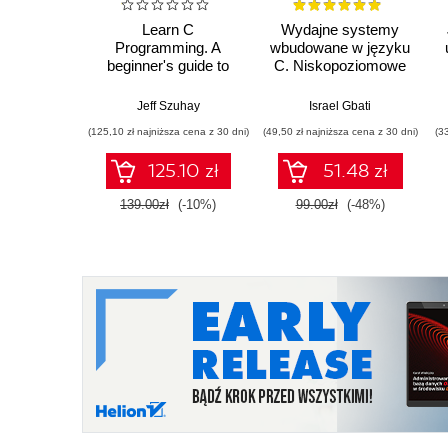
Learn C
Wydajne systemy
Programming. A
wbudowane w języku
beginner's guide to
C. Niskopoziomowe
learning the most
programowanie
powerful and general-
mikrokontrolerów
Jeff Szuhay
Israel Gbati
purpose
ARM
(125,10 zł najniższa cena z 30 dni)
(49,50 zł najniższa cena z 30 dni)
(3
programming
language with ease -
125.10 zł
51.48 zł
Second Edition
139.00zł
(-10%)
99.00zł
(-48%)