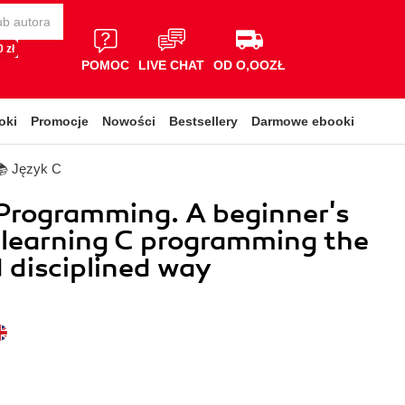
 zł
POMOC
LIVE CHAT
OD O,OOZŁ
oki
Promocje
Nowości
Bestsellery
Darmowe ebooki
📚 Język C
Programming. A beginner's
 learning C programming the
 disciplined way