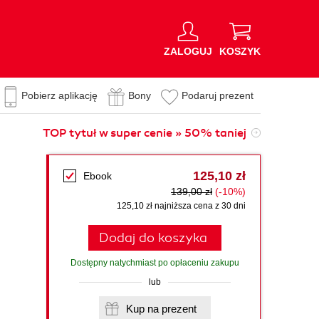
ZALOGUJ
KOSZYK
Pobierz aplikację
Bony
Podaruj prezent
TOP tytuł w super cenie » 50% taniej
125,10 zł
Ebook
139,00 zł
(-10%)
125,10 zł najniższa cena z 30 dni
Dodaj do koszyka
Dostępny natychmiast po opłaceniu zakupu
lub
Kup na prezent