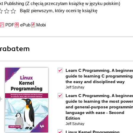
t Publishing
(Z chęcią przeczytam książkę w języku polskim)
Bądź pierwszym, który oceni tę książkę
PDF
ePub
Mobi
 rabatem
Learn C Programming. A beginner
guide to learning C programming
the easy and disciplined way
Jeff Szuhay
Learn C Programming. A beginner
guide to learning the most power
and general-purpose programmi
language with ease - Second
Edition
Jeff Szuhay
Linux Kernel Programming