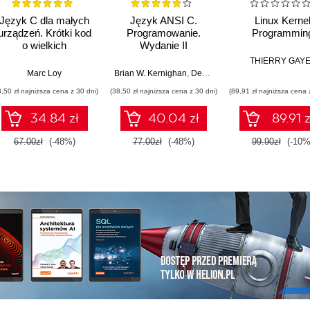
Język C dla małych
Język ANSI C.
Linux Kerne
urządzeń. Krótki kod
Programowanie.
Programmin
o wielkich
Wydanie II
możliwościach
THIERRY GAY
Marc Loy
Brian W. Kernighan
,
Dennis M. Ritchie
3,50 zł najniższa cena z 30 dni)
(38,50 zł najniższa cena z 30 dni)
(89,91 zł najniższa cena 
34.84 zł
40.04 zł
89.91 z
67.00zł
(-48%)
77.00zł
(-48%)
99.90zł
(-10%