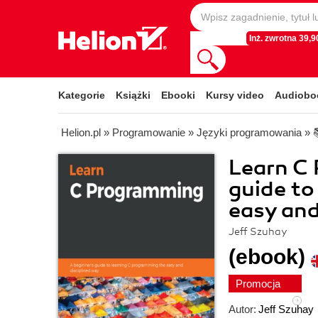
Inż. zwrotna 39,90
Kategorie
Książki
Ebooki
Kursy video
Audiobo
Helion.pl
»
Programowanie
»
Języki programowania
»
Learn C 
guide to
easy and
Jeff Szuhay
(ebook)
Promocja
Autor:
Jeff Szuhay