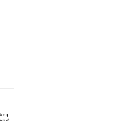
ub są
kazał