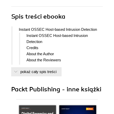
Spis treści
ebooka
Instant OSSEC Host-based Intrusion Detection
Instant OSSEC Host-based Intrusion
Detection
Credits
About the Author
About the Reviewers
www.PacktPub.com
pokaż cały spis treści
Support files, eBooks, discount offers
and more
Why Subscribe?
Packt Publishing - inne książki
Free Access for Packt account
holders
Preface
What this book covers