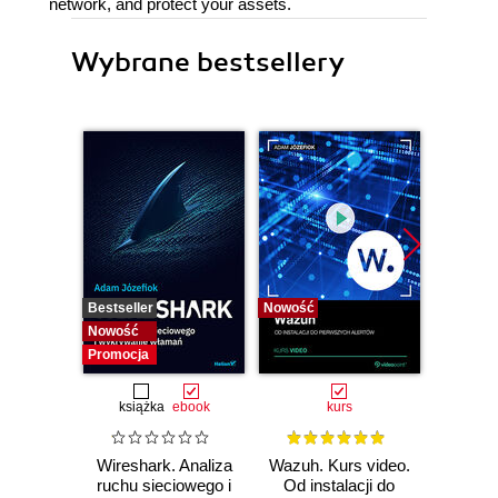
network, and protect your assets.
Wybrane bestsellery
Bestseller
Nowość
Bestselle
Nowość
Nowość
Promocja
książka
ebook
kurs
Wireshark. Analiza
Wazuh. Kurs video.
Dark
ruchu sieciowego i
Od instalacji do