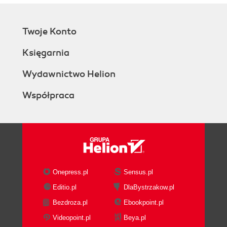
Detecting SSH brute-force attacks
(Intermediate)
Twoje Konto
Getting ready
How to do it...
Księgarnia
How it works...
Configuring the alerts (Simple)
Wydawnictwo Helion
Getting ready
Współpraca
How to do it...
How it works...
There's more...
What is rule 1002 and why is it
spamming me?
Playing nice with others
File integrity monitoring (Simple)
Onepress.pl
Sensus.pl
Getting ready
Editio.pl
DlaBystrzakow.pl
How to do it...
Bezdroza.pl
Ebookpoint.pl
How it works...
There's more...
Videopoint.pl
Beya.pl