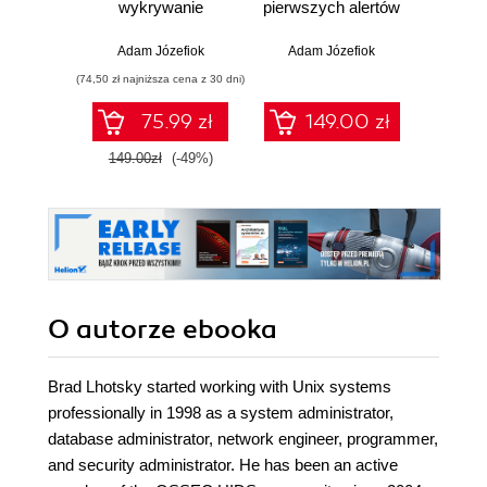
wykrywanie
pierwszych alertów
Podró
włamań
ciemn
Adam Józefiok
Adam Józefiok
Ja
(74,50 zł najniższa cena z 30 dni)
75.99 zł
149.00 zł
1
149.00zł
(-49%)
O autorze
ebooka
Brad Lhotsky started working with Unix systems
professionally in 1998 as a system administrator,
database administrator, network engineer, programmer,
and security administrator. He has been an active