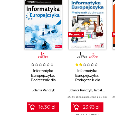
Promocja
P
książka
książka
ebook
Informatyka
Informatyka
Europejczyka.
Europejczyka.
Podręcznik dla
iPodręcznik dla
szkoły podstawowej.
gimnazjum
Klasa 7 (Wydanie II)
Jolanta Pańczyk
Jolanta Pańczyk
,
Jarosław Skłodowski
(23,93 zł najniższa cena z 30 dni)
(9
16.30 zł
23.93 zł