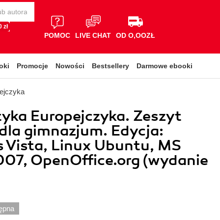
 zł
POMOC
LIVE CHAT
OD O,OOZŁ
oki
Promocje
Nowości
Bestsellery
Darmowe ebooki
pejczyka
yka Europejczyka. Zeszyt
dla gimnazjum. Edycja:
 Vista, Linux Ubuntu, MS
007, OpenOffice.org (wydanie
ępna