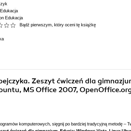
czyk
Edukacja
ion Edukacja
Bądź pierwszym, który oceni tę książkę
ka
pejczyka. Zeszyt ćwiczeń dla gimnazju
Ubuntu, MS Office 2007, OpenOffice.or
ramów komputerowych, sięgnij po bardziej tradycyjną metodę – T
eszyt ćwiczeń dla gimnazjum. Edycja: Windows Vista, Linux Ubu