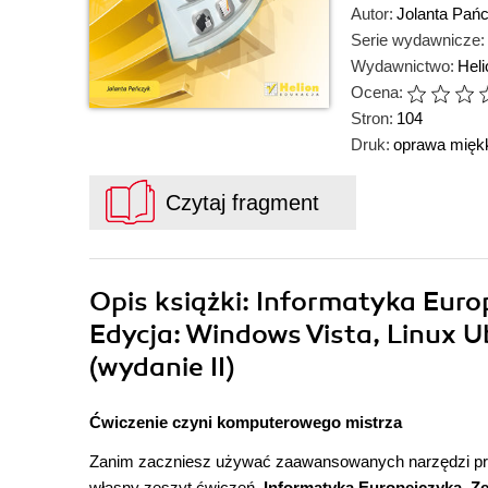
Autor:
Jolanta Pań
Serie wydawnicze:
Wydawnictwo:
Hel
Ocena:
Stron:
104
Druk:
oprawa mięk
Czytaj fragment
Opis
książki
: Informatyka Euro
Edycja: Windows Vista, Linux 
(wydanie II)
Ćwiczenie czyni komputerowego mistrza
Zanim zaczniesz używać zaawansowanych narzędzi prog
własny zeszyt ćwiczeń.
Informatyka Europejczyka. Z