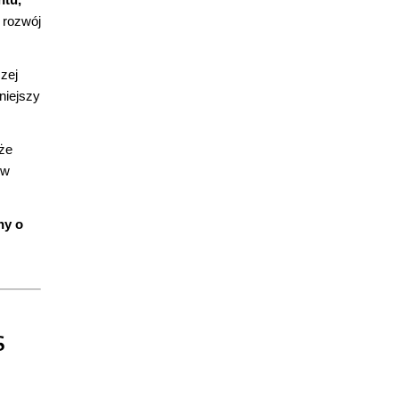
 rozwój
zej
niejszy
kże
 w
ny o
S