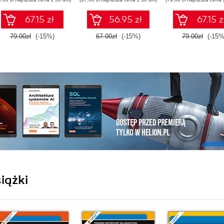
numerem
dopuszczenia)
67.15 zł
56.95 zł
67.15 z
79.00zł
(-15%)
67.00zł
(-15%)
79.00zł
(-15%
iążki