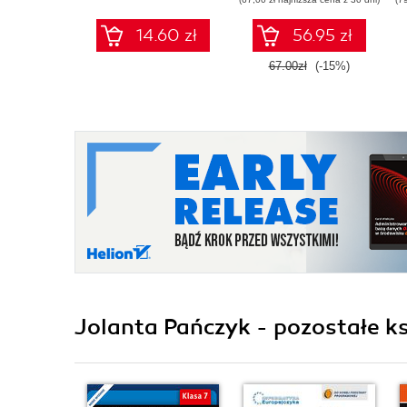
numerem
dopuszczenia)
14.60 zł
56.95 zł
67.00zł
(-15%)
Jolanta Pańczyk - pozostałe ks