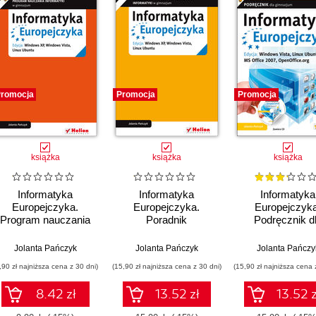
romocja
Promocja
Promocja
książka
książka
książka
Informatyka
Informatyka
Informatyka
Europejczyka.
Europejczyka.
Europejczyka
Program nauczania
Poradnik
Podręcznik d
informatyki w
metodyczny dla
gimnazjum. Edy
gimnazjum. Edycja:
nauczycieli
Windows Vista, 
Jolanta Pańczyk
Jolanta Pańczyk
Jolanta Pańczy
Windows XP,
informatyki w
Ubuntu, MS Off
,90 zł najniższa cena z 30 dni)
(15,90 zł najniższa cena z 30 dni)
(15,90 zł najniższa cena 
Windows Vista, Linux
gimnazjum. Edycja:
2007, OpenOffic
Ubuntu (wydanie IV)
Windows XP,
(wydanie III)
8.42 zł
13.52 zł
13.52 z
Windows Vista, Linux
Ubuntu (wydanie IV)