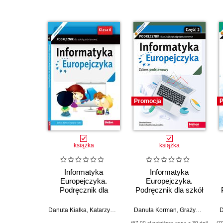
Promocja
P
książka
książka
Informatyka
Informatyka
Europejczyka.
Europejczyka.
Podręcznik dla
Podręcznik dla szkół
szkoły podstawowej.
ponadpodstawowych.
Klasa 6 (Wydanie II)
Zakres podstawowy.
Danuta Kiałka
,
Katarzyna Kiałka
Danuta Korman
,
Grażyna Szabłowicz-Zawadzka
D
Część 2 (wydanie z
(67,00 zł najniższa cena z 30 dni)
(7