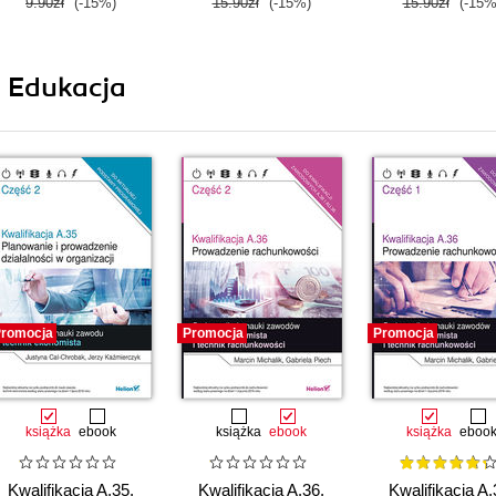
9.90zł
(-15%)
15.90zł
(-15%)
15.90zł
(-15%
i Edukacja
romocja
Promocja
Promocja
książka
ebook
książka
ebook
książka
eboo
Kwalifikacja A.35.
Kwalifikacja A.36.
Kwalifikacja A.