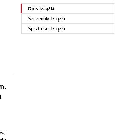
Opis
książki
Szczegóły
książki
Spis treści
książki
m.
g
wój
ntu,