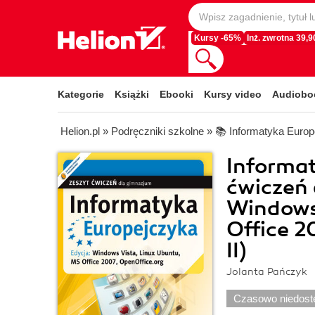
Kursy -65%
Inż. zwrotna 39,90
Kategorie
Książki
Ebooki
Kursy video
Audiobo
Helion.pl
»
Podręczniki szkolne
»
📚 Informatyka Euro
Informat
ćwiczeń 
Windows
Office 2
II)
Jolanta Pańczyk
Czasowo niedost