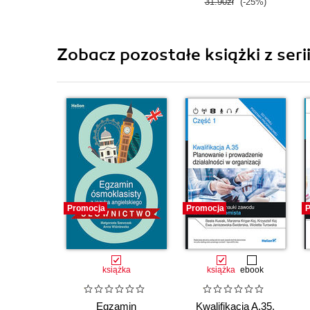
31.90zł
(-25%)
Zobacz pozostałe książki z seri
Promocja
Promocja
P
książka
książka
ebook
Egzamin
Kwalifikacja A.35.