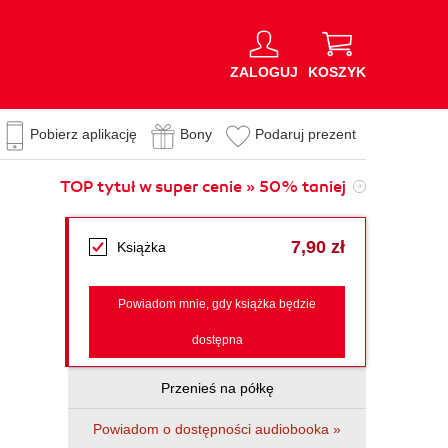
ZALOGUJ
KOSZYK
Pobierz aplikację
Bony
Podaruj prezent
TOP tytuł w super cenie » 50% taniej
7,90 zł
Książka
Powiadom mnie, gdy książka będzie
dostępna
Przenieś na półkę
Powiadom o dostępności audiobooka »