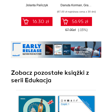
podstawowej.
ponadpodstawowych.
ponadp
Jolanta Pańczyk
Danuta Korman
,
Grażyna Szabłowicz-Zawadzka
Danuta 
Klasa 7 (Wydanie
Zakres
Z
(67,00 zł najniższa cena z 30 dni)
(79,00 zł naj
II)
podstawowy.
roz
Część 2 (wydanie
Część 
16.30 zł
56.95 zł
z numerem
z 
dopuszczenia)
dopu
67.00zł
(-15%)
79.0
Zobacz pozostałe książki z
serii Edukacja