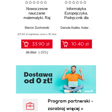
15. Informacje o realizacji (81)
Nowoczesne
Informatyka
Inf
nauczanie
Europejczyka.
Euro
Bibliografia (83)
matematyki. Raj
Podręcznik dla
Podr
Cantora bez
szkoły
kalkulatora?
podstawowej.
pods
Marcin Żuchowski
Danuta Kiałka
,
Katarzyna Kiałka
Jolan
Klasa 4
K
(23,94 zł najniższa cena z 30 dni)
33.90 zł
10.40 zł
39.90zł
(-15%)
Program partnerski -
zarabiaj więcej »