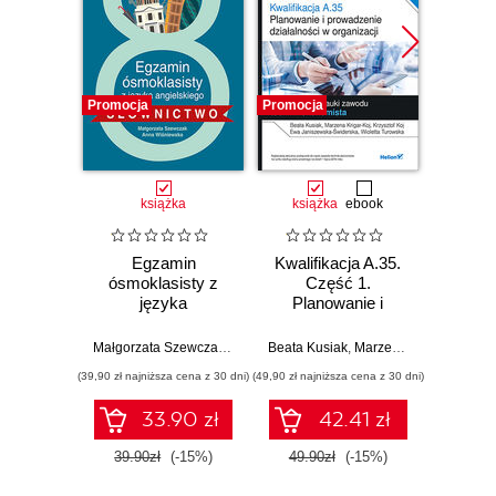
Promocja
Promocja
Promocj
książka
książka
ebook
ksią
Egzamin
Kwalifikacja A.35.
Kwalif
ósmoklasisty z
Część 1.
Cz
języka
Planowanie i
Pla
angielskiego -
prowadzenie
pro
słownictwo
działalności w
dzia
Małgorzata Szewczak
,
Anna Wiśniewska
Beata Kusiak
,
Marzena Krigar-Koj
,
Krz
organizacji.
org
(39,90 zł najniższa cena z 30 dni)
(49,90 zł najniższa cena z 30 dni)
(49,90 zł naj
Podręcznik do
Podr
nauki zawodu
nauk
33.90 zł
42.41 zł
technik ekonomista
techni
39.90zł
(-15%)
49.90zł
(-15%)
49.9