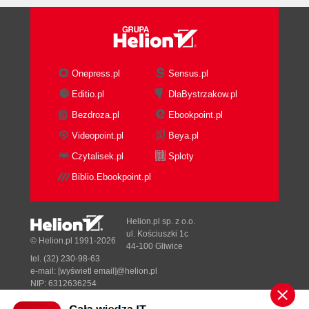
Onepress.pl
Sensus.pl
Editio.pl
DlaBystrzakow.pl
Bezdroza.pl
Ebookpoint.pl
Videopoint.pl
Beya.pl
Czytalisek.pl
Sploty
Biblio.Ebookpoint.pl
Helion.pl sp. z o.o.
ul. Kościuszki 1c
© Helion.pl 1991-2026
44-100 Gliwice
tel. (32) 230-98-63
e-mail:
[wyświetl email]@helion.pl
NIP: 6312636254
Regon: 241989027