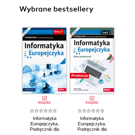
Wybrane bestsellery
Promocja
Promocj
książka
książka
Informatyka
Informatyka
Inf
Europejczyka.
Europejczyka.
Euro
Podręcznik dla
Podręcznik dla
Podr
szkoły
szkół