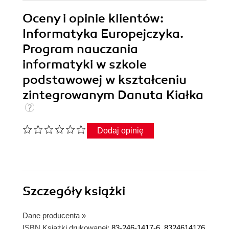
Oceny i opinie klientów:
Informatyka Europejczyka.
Program nauczania
informatyki w szkole
podstawowej w kształceniu
zintegrowanym Danuta Kiałka
Dodaj opinię
Szczegóły
książki
Dane producenta
»
ISBN Książki drukowanej:
83-246-1417-6, 8324614176