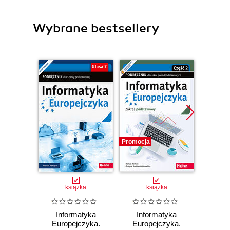
Wybrane bestsellery
Promocja
Promocj
książka
książka
Informatyka
Informatyka
Inf
Europejczyka.
Europejczyka.
Euro