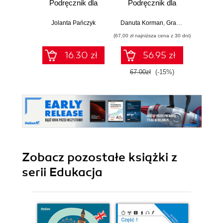
Podręcznik dla
Podręcznik dla
Podr
szkoły
szkół
podstawowej.
ponadpodstawowych.
ponadp
Jolanta Pańczyk
Danuta Korman
,
Grażyna Szabłowicz-Zawadzka
Danuta 
Klasa 7 (Wydanie
Zakres
Z
(67,00 zł najniższa cena z 30 dni)
(79,00 zł naj
II)
podstawowy.
roz
Część 2 (wydanie
Część 
16.30 zł
56.95 zł
z numerem
z 
dopuszczenia)
dopu
67.00zł
(-15%)
79.0
Zobacz pozostałe książki z
serii Edukacja