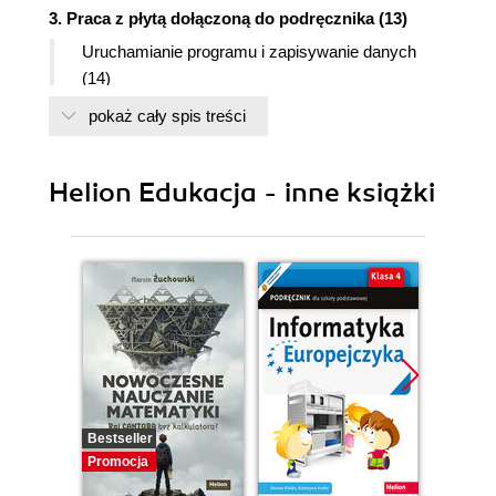
3. Praca z płytą dołączoną do podręcznika (13)
Uruchamianie programu i zapisywanie danych
(14)
Ekran ćwiczenia (16)
pokaż cały spis treści
Opis ćwiczeń (17)
Uzupełnij lukę (17)
Przeciągnij i upuść (18)
Helion Edukacja - inne książki
Łączenie kropek i kolorowanka (18)
Krzyżówka (19)
Zewnętrzny program (19)
Gra Pszczółka (19)
Gra Motyle (20)
Gra Memory (20)
Gra Labirynt (20)
4. Rozkład materiału (23)
Bestseller
5. Przykładowy konspekt lekcji (55)
Promocja
Konspekt lekcji 1.1 (55)