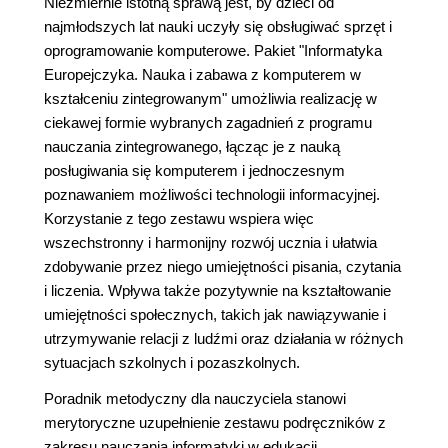
Niezmiernie istotną sprawą jest, by dzieci od
najmłodszych lat nauki uczyły się obsługiwać sprzęt i
oprogramowanie komputerowe. Pakiet "Informatyka
Europejczyka. Nauka i zabawa z komputerem w
kształceniu zintegrowanym" umożliwia realizację w
ciekawej formie wybranych zagadnień z programu
nauczania zintegrowanego, łącząc je z nauką
posługiwania się komputerem i jednoczesnym
poznawaniem możliwości technologii informacyjnej.
Korzystanie z tego zestawu wspiera więc
wszechstronny i harmonijny rozwój ucznia i ułatwia
zdobywanie przez niego umiejętności pisania, czytania
i liczenia. Wpływa także pozytywnie na kształtowanie
umiejętności społecznych, takich jak nawiązywanie i
utrzymywanie relacji z ludźmi oraz działania w różnych
sytuacjach szkolnych i pozaszkolnych.
Poradnik metodyczny dla nauczyciela stanowi
merytoryczne uzupełnienie zestawu podręczników z
zakresu nauczania informatyki w edukacji