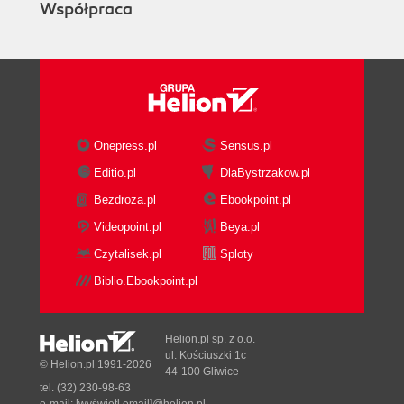
Współpraca
Onepress.pl
Sensus.pl
Editio.pl
DlaBystrzakow.pl
Bezdroza.pl
Ebookpoint.pl
Videopoint.pl
Beya.pl
Czytalisek.pl
Sploty
Biblio.Ebookpoint.pl
Helion.pl sp. z o.o.
ul. Kościuszki 1c
© Helion.pl 1991-2026
44-100 Gliwice
tel. (32) 230-98-63