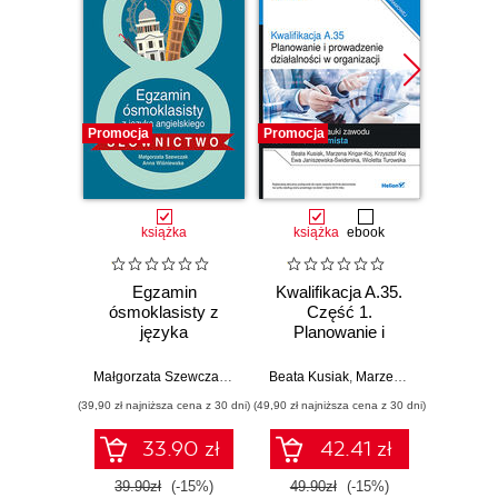
Promocja
Promocja
Promocj
książka
książka
ebook
ksią
Egzamin
Kwalifikacja A.35.
Kwalif
ósmoklasisty z
Część 1.
Cz
języka
Planowanie i
Pla
angielskiego -
prowadzenie
pro
słownictwo
działalności w
dzia
Małgorzata Szewczak
,
Anna Wiśniewska
Beata Kusiak
,
Marzena Krigar-Koj
,
Krz
organizacji.
org
(39,90 zł najniższa cena z 30 dni)
(49,90 zł najniższa cena z 30 dni)
(49,90 zł naj
Podręcznik do
Podr
nauki zawodu
nauk
33.90 zł
42.41 zł
technik ekonomista
techni
39.90zł
(-15%)
49.90zł
(-15%)
49.9