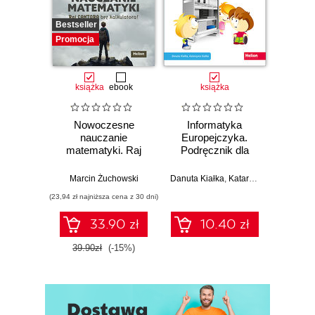
Bestseller
Promocja
książka
ebook
książka
Nowoczesne
Informatyka
Inf
nauczanie
Europejczyka.
Euro
matematyki. Raj
Podręcznik dla
Podr
Cantora bez
szkoły
kalkulatora?
podstawowej.
pods
Marcin Żuchowski
Danuta Kiałka
,
Katarzyna Kiałka
Jolan
Klasa 4
K
(23,94 zł najniższa cena z 30 dni)
33.90 zł
10.40 zł
39.90zł
(-15%)