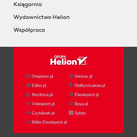
Księgarnia
Wydawnictwo Helion
Współpraca
Onepress.pl
Sensus.pl
Editio.pl
DlaBystrzakow.pl
Bezdroza.pl
Ebookpoint.pl
Videopoint.pl
Beya.pl
Czytalisek.pl
Sploty
Biblio.Ebookpoint.pl