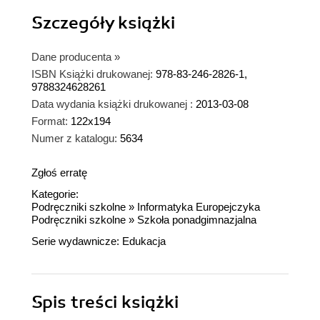
Szczegóły
książki
Dane producenta
»
ISBN Książki drukowanej:
978-83-246-2826-1,
9788324628261
Data wydania książki drukowanej :
2013-03-08
Format:
122x194
Numer z katalogu:
5634
Zgłoś erratę
Kategorie:
Podręczniki szkolne
»
Informatyka Europejczyka
Podręczniki szkolne
»
Szkoła ponadgimnazjalna
Serie wydawnicze:
Edukacja
Spis treści
książki