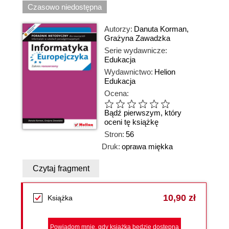
Czasowo niedostępna
Autorzy:
Danuta Korman
,
Grażyna Zawadzka
Serie wydawnicze:
Edukacja
Wydawnictwo:
Helion
Edukacja
Ocena:
Bądź pierwszym, który
oceni tę książkę
Stron:
56
Druk:
oprawa miękka
Czytaj fragment
10,90 zł
Książka
Powiadom mnie, gdy książka będzie dostępna