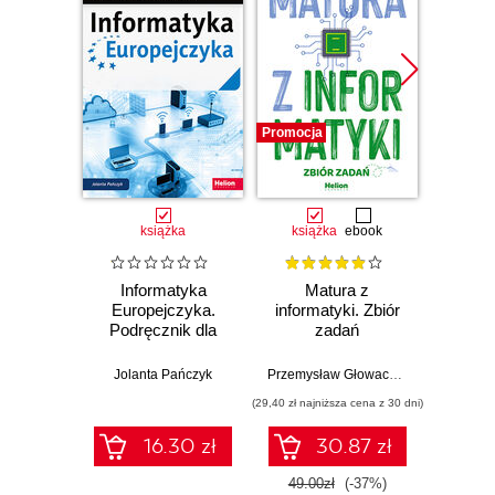
Promocja
książka
książka
ebook
Informatyka
Matura z
Inf
Europejczyka.
informatyki. Zbiór
Euro
Podręcznik dla
zadań
Podr
szkoły
podstawowej.
pods
Jolanta Pańczyk
Przemysław Głowacz
,
Waldemar Wal
Danuta K
Klasa 7 (Wydanie
Klasa
(29,40 zł najniższa cena z 30 dni)
II)
16.30 zł
30.87 zł
49.00zł
(-37%)