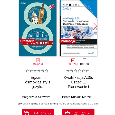
Promocja
Promocja
Promocj
książka
książka
ebook
ksią
Egzamin
Kwalifikacja A.35.
Kwalif
ósmoklasisty z
Część 1.
Cz
języka
Planowanie i
Pla
angielskiego -
prowadzenie
pro
słownictwo
działalności w
dzia
Małgorzata Szewczak
,
Anna Wiśniewska
Beata Kusiak
,
Marzena Krigar-Koj
,
Krz
organizacji.
org
(39,90 zł najniższa cena z 30 dni)
(49,90 zł najniższa cena z 30 dni)
(49,90 zł naj
Podręcznik do
Podr
nauki zawodu
nauk
33.90 zł
42.41 zł
technik ekonomista
techni