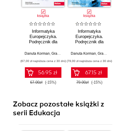
książka
książka
Informatyka
Informatyka
Inf
Europejczyka.
Europejczyka.
Euro
Podręcznik dla
Podręcznik dla
Podr
szkół
szkół
ponadpodstawowych.
ponadpodstawowych.
ponadp
Danuta Korman
,
Grażyna Szabłowicz-Zawadzka
Danuta Korman
,
Grażyna Szabłowicz-Zawadzka
Danuta 
Zakres
Zakres
Z
(67,00 zł najniższa cena z 30 dni)
(79,00 zł najniższa cena z 30 dni)
(67,00 zł naj
podstawowy.
rozszerzony.
pod
Część 2 (wydanie
Część 1 (wydanie
C
56.95 zł
67.15 zł
z numerem
z numerem
dopuszczenia)
dopuszczenia)
67.00zł
(-15%)
79.00zł
(-15%)
67.0
Zobacz pozostałe książki z
serii Edukacja