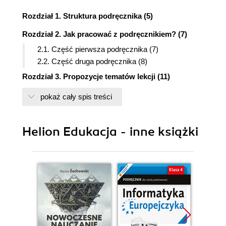
Rozdział 1. Struktura podręcznika (5)
Rozdział 2. Jak pracować z podręcznikiem? (7)
2.1. Część pierwsza podręcznika (7)
2.2. Część druga podręcznika (8)
Rozdział 3. Propozycje tematów lekcji (11)
3.1. Podział materiału nauczania (11)
pokaż cały spis treści
3.2. Propozycje tematów lekcji (180 godzin
lekcyjnych) (12)
Helion Edukacja - inne książki
Rozdział 4. Przykładowe konspekty lekcji (45)
4.1. Konspekt lekcji 1. Rekurencja (45)
4.2. Konspekt lekcji 2. Kwerendy funkcjonalne
(modyfikujące) w MS Access (49)