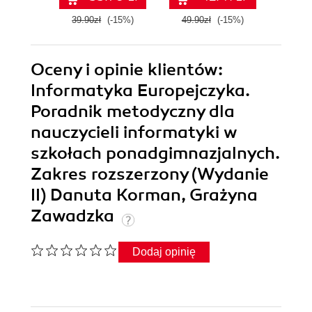
39.90zł
(-15%)
49.90zł
(-15%)
49.9
Oceny i opinie klientów:
Informatyka Europejczyka.
Poradnik metodyczny dla
nauczycieli informatyki w
szkołach ponadgimnazjalnych.
Zakres rozszerzony (Wydanie
II) Danuta Korman, Grażyna
Zawadzka
Dodaj opinię