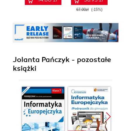
z numerem
z 
dopuszczenia)
dopu
67.00zł
(-15%)
79.0
Jolanta Pańczyk - pozostałe
książki