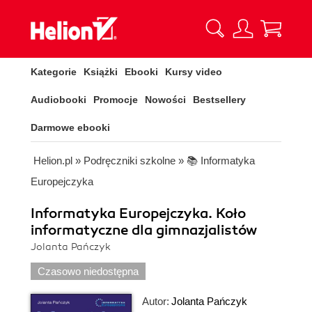
Kategorie
Książki
Ebooki
Kursy video
Audiobooki
Promocje
Nowości
Bestsellery
Darmowe ebooki
Helion.pl
»
Podręczniki szkolne
»
📚 Informatyka
Europejczyka
Informatyka Europejczyka. Koło
informatyczne dla gimnazjalistów
Jolanta Pańczyk
Czasowo niedostępna
Autor:
Jolanta Pańczyk