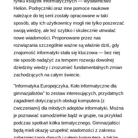
rynku książek informatycznych — wydawnictwo
Helion. Podręczniki oraz inne pomoce naukowe
należące do tej serii zostały opracowane w taki
sposób, aby ich użytkownicy mogli nie tylko poszerzać
swoją wiedzę, ale też szybko i skutecznie utrwalać
nowe wiadomości. Proponowane przez nas
rozwiązania szczególnie ważne są właśnie dziś, gdy
znajomość informatyki stała się kluczowa — bez niej
nie sposób nadążyć za tempem rozwoju dowolnej
dziedziny wiedzy i zrozumieć fundamentalnych zmian
zachodzących na całym świecie.
"Informatyka Europejczyka. Koło informatyczne dla
gimnazjalistów" to zestaw interesujących, przydatnych
zagadnień dotyczących obsługi komputera (z
ćwiczeniami) dla młodych adeptów informatyki. Można
je poznawać samodzielnie bądź w grupie, na przykład
podczas spotkań kółka tematycznego. Gimnazjaliści
będą mieli okazję uzupełnić wiadomości z zakresu
zabezpieczania danych i całego komputera, a także