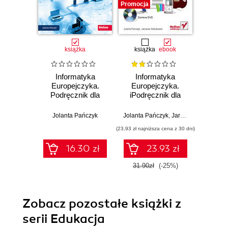
Promocja
Promocj
książka
książka
ebook
Informatyka
Informatyka
Inf
Europejczyka.
Europejczyka.
Euro
Podręcznik dla
iPodręcznik dla
P
szkoły
gimnazjum
na
podstawowej.
info
Jolanta Pańczyk
Jolanta Pańczyk
,
Jarosław Skłodowski
Jolan
Klasa 7 (Wydanie
gim
(23,93 zł najniższa cena z 30 dni)
(9,90 zł najn
II)
Edycj
XP, Wi
16.30 zł
23.93 zł
Lin
(wy
31.90zł
(-25%)
9.90
Zobacz pozostałe książki z
serii Edukacja