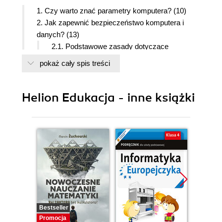
1. Czy warto znać parametry komputera? (10)
2. Jak zapewnić bezpieczeństwo komputera i
danych? (13)
2.1. Podstawowe zasady dotyczące
bezpieczeństwa komputera (13)
pokaż cały spis treści
2.1.1. Legalne oprogramowanie i
automatyczne aktualizacje (13)
2.1.2. Zapora sieciowa (14)
Helion Edukacja - inne książki
2.1.3. Programy antywirusowe (14)
2.1.4. Ochrona przed złośliwym
oprogramowaniem (16)
2.1.5. Oprogramowanie antyspamowe
(16)
2.2. Stosowanie haseł (17)
2.3. Szyfrowanie danych (17)
2.4. Skuteczna ochrona danych
przechowywanych na komputerze (19)
Bestseller
II. Internet jako źródło wiedzy i rozrywki (23)
Promocja