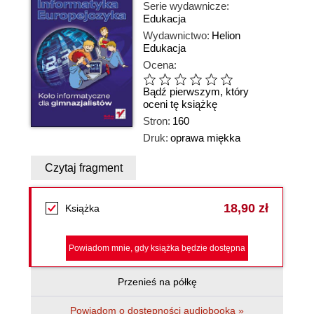
Serie wydawnicze:
Edukacja
Wydawnictwo:
Helion
Edukacja
Ocena:
Bądź pierwszym, który
oceni tę książkę
Stron:
160
Druk:
oprawa miękka
Czytaj fragment
18,90 zł
Książka
Powiadom mnie, gdy książka będzie dostępna
Przenieś na półkę
Powiadom o dostępności audiobooka »