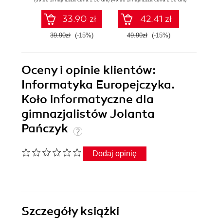
Podręcznik do
Podr
nauki zawodu
nauk
33.90 zł
42.41 zł
technik ekonomista
techni
39.90zł
(-15%)
49.90zł
(-15%)
49.9
Oceny i opinie klientów:
Informatyka Europejczyka.
Koło informatyczne dla
gimnazjalistów Jolanta
Pańczyk
Dodaj opinię
Szczegóły
książki