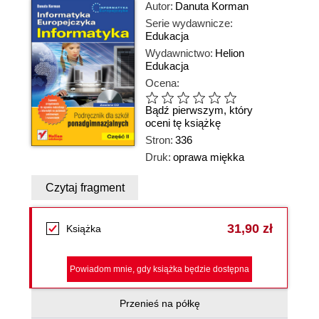
Autor:
Danuta Korman
Serie wydawnicze:
Edukacja
Wydawnictwo:
Helion
Edukacja
Ocena:
Bądź pierwszym, który
oceni tę książkę
Stron:
336
Druk:
oprawa miękka
Czytaj fragment
31,90 zł
Książka
Powiadom mnie, gdy książka będzie dostępna
Przenieś na półkę