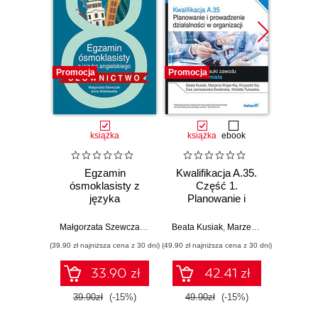
Promocja
Promocja
Promocj
książka
książka
ebook
ksią
Egzamin
Kwalifikacja A.35.
Kwalif
ósmoklasisty z
Część 1.
Cz
języka
Planowanie i
Pla
angielskiego -
prowadzenie
pro
słownictwo
działalności w
dzia
Małgorzata Szewczak
,
Anna Wiśniewska
Beata Kusiak
,
Marzena Krigar-Koj
,
Krz
organizacji.
org
(39,90 zł najniższa cena z 30 dni)
(49,90 zł najniższa cena z 30 dni)
(49,90 zł naj
Podręcznik do
Podr
nauki zawodu
nauk
33.90 zł
42.41 zł
technik ekonomista
techni
39.90zł
(-15%)
49.90zł
(-15%)
49.9