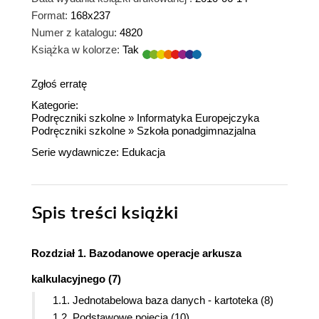
Format:
168x237
Numer z katalogu:
4820
Książka w kolorze:
Tak
Zgłoś erratę
Kategorie:
Podręczniki szkolne
»
Informatyka Europejczyka
Podręczniki szkolne
»
Szkoła ponadgimnazjalna
Serie wydawnicze:
Edukacja
Spis treści
książki
Rozdział 1. Bazodanowe operacje arkusza
kalkulacyjnego (7)
1.1. Jednotabelowa baza danych - kartoteka (8)
1.2. Podstawowe pojęcia (10)