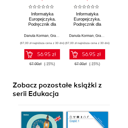
Informatyka
Informatyka
Inf
Europejczyka.
Europejczyka.
Euro
Podręcznik dla
Podręcznik dla
Podr
szkół
szkół
ponadpodstawowych.
ponadpodstawowych.
ponadp
Danuta Korman
,
Grażyna Szabłowicz-Zawadzka
Danuta Korman
,
Grażyna Szabłowicz-Zawadzka
Danuta 
Zakres
Zakres
Z
(67,00 zł najniższa cena z 30 dni)
(67,00 zł najniższa cena z 30 dni)
(79,00 zł naj
podstawowy.
podstawowy.
roz
Część 2 (wydanie
Część 1
Część 
56.95 zł
56.95 zł
z numerem
z 
dopuszczenia)
dopu
67.00zł
(-15%)
67.00zł
(-15%)
79.0
Zobacz pozostałe książki z
serii Edukacja