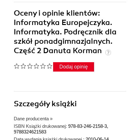
Oceny i opinie klientów:
Informatyka Europejczyka.
Informatyka. Podręcznik dla
szkół ponadgimnazjalnych.
Część 2 Danuta Korman
Dodaj opinię
Szczegóły
książki
Dane producenta
»
ISBN Książki drukowanej:
978-83-246-2158-3,
9788324621583
Data wydania książki drukowanej :
2010-06-14