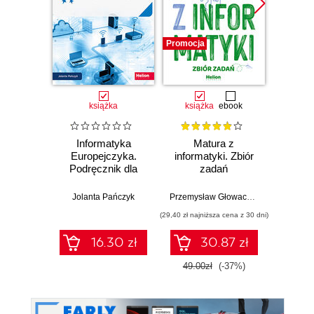
Promocja
książka
książka
ebook
Informatyka
Matura z
Inf
Europejczyka.
informatyki. Zbiór
Euro
Podręcznik dla
zadań
Podr
szkoły
podstawowej.
pods
Jolanta Pańczyk
Przemysław Głowacz
,
Waldemar Wal
Danuta K
Klasa 7 (Wydanie
Klasa
(29,40 zł najniższa cena z 30 dni)
II)
16.30 zł
30.87 zł
49.00zł
(-37%)