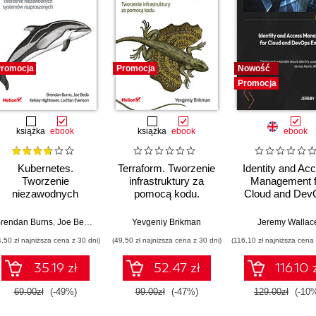
romocja
Promocja
Nowość
Promocja
książka
ebook
książka
ebook
ebook
Kubernetes.
Terraform. Tworzenie
Identity and Ac
Tworzenie
infrastruktury za
Management f
niezawodnych
pomocą kodu.
Cloud and Dev
systemów
Wydanie III
Engineers. Des
rozproszonych.
and automate se
rendan Burns
,
Joe Beda
,
Kelsey Hightower
Yevgeniy Brikman
,
Lachlan Evenson
Jeremy Wallac
Wydanie III
identity acce
4,50 zł najniższa cena z 30 dni)
(49,50 zł najniższa cena z 30 dni)
(116,10 zł najniższa cena 
strategies acr
Azure, AWS, 
35.19 zł
52.47 zł
116.10 
GCP
69.00zł
(-49%)
99.00zł
(-47%)
129.00zł
(-10