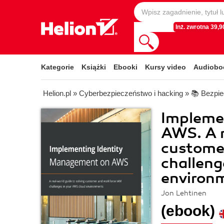
Inż. zwrotna 39,90
Kategorie
Książki
Ebooki
Kursy video
Audiobo
Helion.pl
»
Cyberbezpieczeństwo i hacking
»
📚 Bezpi
Impleme
AWS. A r
custome
challeng
environ
Jon Lehtinen
(ebook)