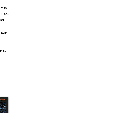
ntity
a use-
and
rage
ers,