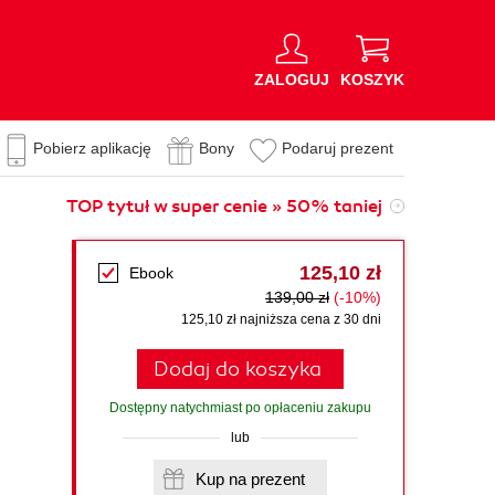
ZALOGUJ
KOSZYK
Pobierz aplikację
Bony
Podaruj prezent
TOP tytuł w super cenie » 50% taniej
125,10 zł
Ebook
139,00 zł
(-10%)
125,10 zł najniższa cena z 30 dni
Dodaj do koszyka
Dostępny natychmiast po opłaceniu zakupu
lub
Kup na prezent