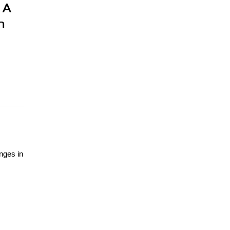
 A
n
nges in