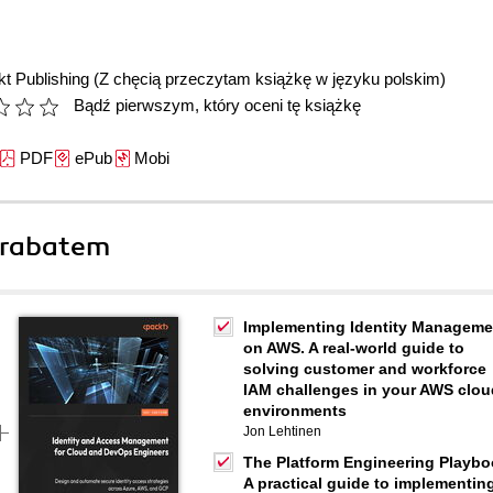
t Publishing
(Z chęcią przeczytam książkę w języku polskim)
Bądź pierwszym, który oceni tę książkę
PDF
ePub
Mobi
 rabatem
Implementing Identity Manageme
on AWS. A real-world guide to
solving customer and workforce
IAM challenges in your AWS clou
environments
Jon Lehtinen
The Platform Engineering Playbo
A practical guide to implementin