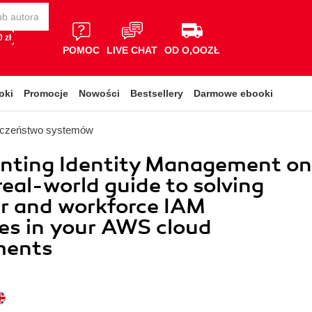
 zł
POMOC
LIVE CHAT
OD O,OOZŁ
oki
Promocje
Nowości
Bestsellery
Darmowe ebooki
eczeństwo systemów
nting Identity Management on
eal-world guide to solving
r and workforce IAM
es in your AWS cloud
ments