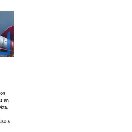
ion
as an
Okta.
also a