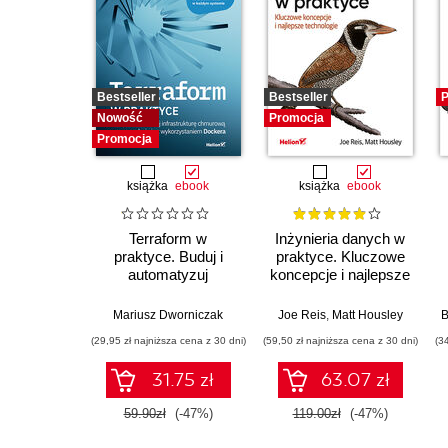
Bestseller
Bestseller
P
Nowość
Promocja
Promocja
książka
ebook
książka
ebook
Terraform w
Inżynieria danych w
praktyce. Buduj i
praktyce. Kluczowe
automatyzuj
koncepcje i najlepsze
infrastrukturę
technologie
chmurową oraz
Mariusz Dworniczak
Joe Reis
,
Matt Housley
B
zarządzaj nią z
(29,95 zł najniższa cena z 30 dni)
(59,50 zł najniższa cena z 30 dni)
(3
wykorzystaniem
Dockera
31.75 zł
63.07 zł
59.90zł
(-47%)
119.00zł
(-47%)