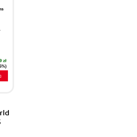
ms
.
9 zł
16%)
a
rld
S