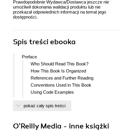
Prawdopodobnie Wydawca/Dostawca jeszcze nie
umożliwił dokonania walidacji produktu lub nie
przekazał odpowiednich informacji na temat jego
dostępności.
Spis treści
ebooka
Preface
Who Should Read This Book?
How This Book Is Organized
References and Further Reading
Conventions Used in This Book
Using Code Examples
OReilly Online Learning
pokaż cały spis treści
How to Contact Us
Acknowledgments
I. Working with Python
O'Reilly Media - inne książki
1. Installing Python