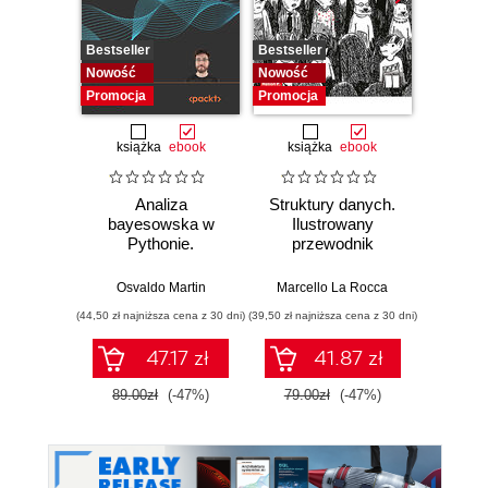
Bestseller
Bestseller
Bestselle
Nowość
Nowość
Promocj
Promocja
Promocja
książka
ebook
książka
ebook
ksią
Analiza
Struktury danych.
Pytho
bayesowska w
Ilustrowany
mas
Pythonie.
przewodnik
prz
Praktyczny
Najlep
przewodnik po
w 
Osvaldo Martin
Marcello La Rocca
Yuxi 
modelowaniu
zasto
(44,50 zł najniższa cena z 30 dni)
(39,50 zł najniższa cena z 30 dni)
(64,50 zł naj
probabilistycznym.
Wyd
Wydanie III
47.17 zł
41.87 zł
89.00zł
(-47%)
79.00zł
(-47%)
129.0