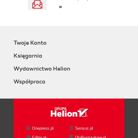
Finding Python Modules
»
Module Objects
The Module Cache
Module Specs
Finders and Loaders
The Module Path
Twoje Konto
The current directory or the directory
containing the script
Księgarnia
The PYTHONPATH variable
The standard library
Wydawnictwo Helion
Site Packages
Współpraca
Back to the Basics
Summary
II. Python Projects
3. Python Packages
The Package Lifecycle
An Example Application
Why Packaging?
Onepress.pl
Sensus.pl
The pyproject.toml File
Editio.pl
DlaBystrzakow.pl