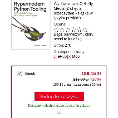
Wydawnictwo:
O'Reilly
Media
(Z chęcią
przeczytam książkę w
języku polskim)
Ocena:
Bądź pierwszym, który
oceni tę książkę
Stron:
270
Dostępne formaty:
ePub
Mobi
186,15 zł
Ebook
219,00 zł
(-15%)
186,15 zł najniższa cena z 30 dni
Dodaj do koszyka
Dostępny natychmiast po opłaceniu zakupu
lub