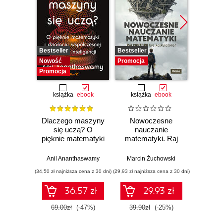
Bestseller
Bestseller
Promocj
Nowość
Promocja
Promocja
książka
ebook
książka
ebook
ksią
Dlaczego maszyny
Nowoczesne
Domo
się uczą? O
nauczanie
matema
pięknie matematyki
matematyki. Raj
7 i 8.
i działaniu
Cantora bez
współczesnej
kalkulatora?
Anil Ananthaswamy
Marcin Żuchowski
Danu
sztucznej
(34,50 zł najniższa cena z 30 dni)
(29,93 zł najniższa cena z 30 dni)
(23,45 zł naj
inteligencji
36.57 zł
29.93 zł
69.00zł
(-47%)
39.90zł
(-25%)
46.9