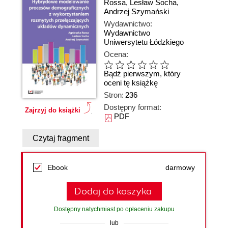
Rossa
,
Lesław Socha
,
Andrzej Szymański
Wydawnictwo:
Wydawnictwo
Uniwersytetu Łódzkiego
Ocena:
Bądź pierwszym, który
oceni tę książkę
Stron:
236
Dostępny format:
Zajrzyj do książki
PDF
Czytaj fragment
Ebook
darmowy
Dodaj do koszyka
Dostępny natychmiast po opłaceniu zakupu
lub