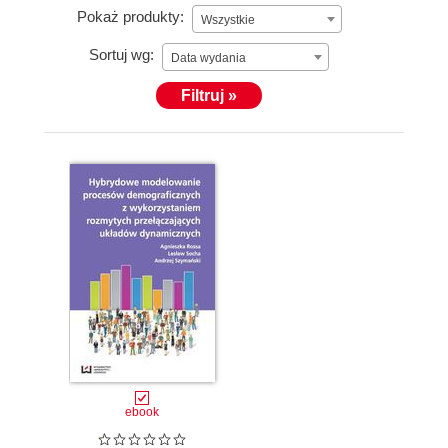
Pokaż produkty:
Wszystkie
Sortuj wg:
Data wydania
Filtruj »
ebook