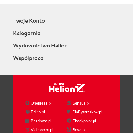
Twoje Konto
Księgarnia
Wydawnictwo Helion
Współpraca
Onepress.pl
Sensus.pl
Editio.pl
DlaBystrzakow.pl
Bezdroza.pl
Ebookpoint.pl
Videopoint.pl
Beya.pl