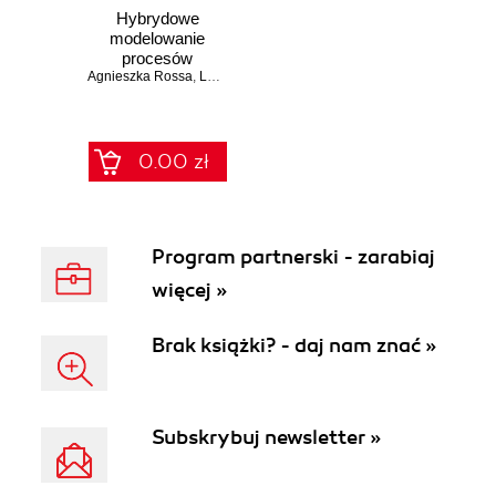
Hybrydowe
modelowanie
procesów
Agnieszka Rossa
demograficznych z
,
Lesław Socha
,
Andrzej Szymański
wykorzystaniem
rozmytych
przyłączających
układów
0.00 zł
dynamicznych
Program partnerski - zarabiaj
więcej »
Brak książki? - daj nam znać »
Subskrybuj newsletter »