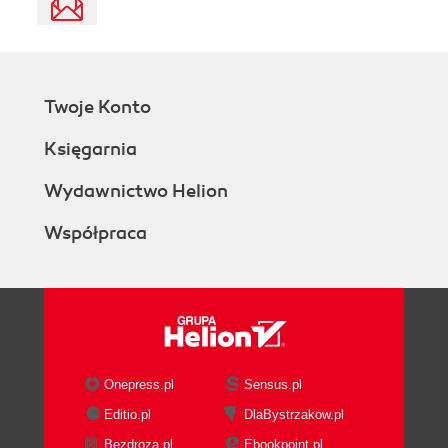
Twoje Konto
Księgarnia
Wydawnictwo Helion
Współpraca
Onepress.pl
Sensus.pl
Editio.pl
DlaBystrzakow.pl
Bezdroza.pl
Ebookpoint.pl