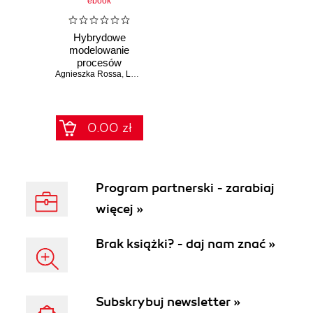
ebook
Hybrydowe
modelowanie
procesów
Agnieszka Rossa
demograficznych z
,
Lesław Socha
,
Andrzej Szymański
wykorzystaniem
rozmytych
przyłączających
układów
0.00 zł
dynamicznych
Program partnerski - zarabiaj
więcej »
Brak książki? - daj nam znać »
Subskrybuj newsletter »