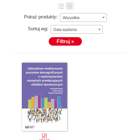
Pokaż produkty:
Wszystkie
Sortuj wg:
Data wydania
Filtruj »