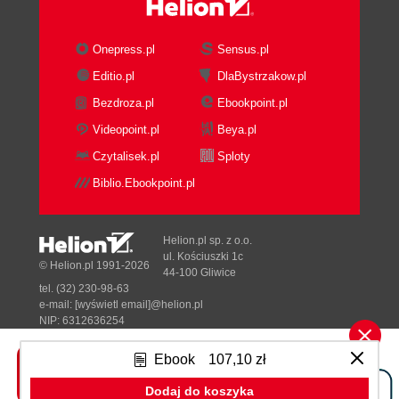
Onepress.pl
Sensus.pl
Editio.pl
DlaBystrzakow.pl
Bezdroza.pl
Ebookpoint.pl
Videopoint.pl
Beya.pl
Czytalisek.pl
Sploty
Biblio.Ebookpoint.pl
Helion.pl sp. z o.o.
ul. Kościuszki 1c
© Helion.pl 1991-2026
44-100 Gliwice
tel. (32) 230-98-63
e-mail:
[wyświetl email]@helion.pl
NIP: 6312636254
Regon: 241989027
Ebook
107,10 zł
Designed with ♥ by
Tonik.pl
Dodaj do koszyka