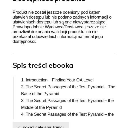
Produkt nie został jeszcze oceniony pod kątem
ułatwień dostępu lub nie podano żadnych informacji o
ułatwieniach dostępu lub są one niewystarczające.
Prawdopodobnie Wydawca/Dostawca jeszcze nie
umożliwił dokonania walidacji produktu lub nie
przekazał odpowiednich informacji na temat jego
dostępności.
Spis treści
ebooka
1. Introduction – Finding Your QA Level
2. The Secret Passages of the Test Pyramid – The
Base of the Pyramid
3. The Secret Passages of the Test Pyramid – the
Middle of the Pyramid
4. The Secret Passages of the Test Pyramid – the
Top of the Pyramid
pokaż cały spis treści
5. Testing Automation Patterns