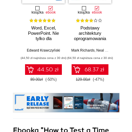
książka
ebook
książka
ebook
ksią
Word, Excel,
Podstawy
Arc
PowerPoint. Nie
architektury
oprog
tylko dla
oprogramowania
Rus
zaawansowanych
dla inżynierów.
Prze
Wydanie II
my
Edward Krawczyński
Mark Richards
,
Neal Ford
Raju Ga
archit
(44,50 zł najniższa cena z 30 dni)
(64,50 zł najniższa cena z 30 dni)
(64,50 zł naj
44.50 zł
68.37 zł
89.00zł
(-50%)
129.00zł
(-47%)
129.0
Ebooka
"How to Test a Time