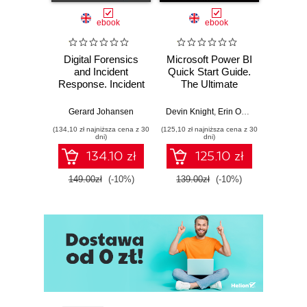
ebook
ebook
Digital Forensics
Microsoft Power BI
Pract
and Incident
Quick Start Guide.
Intel
Response. Incident
The Ultimate
Data-D
Response tools
Beginner's Guide
Hunti
and techniques for
to Power BI, Data
your c
Gerard Johansen
Devin Knight
,
Erin Ostrowsky
,
Mitchel
effective cyber
Storytelling, AI
effor
(134,10 zł najniższa cena z 30
(125,10 zł najniższa cena z 30
(116,10 zł 
threat response -
Tools, and
dete
dni)
dni)
Fourth Edition
Microsoft Fabric -
def
134.10 zł
125.10 zł
Fourth Edition
ATT&C
tool
149.00zł
(-10%)
139.00zł
(-10%)
129.0
E