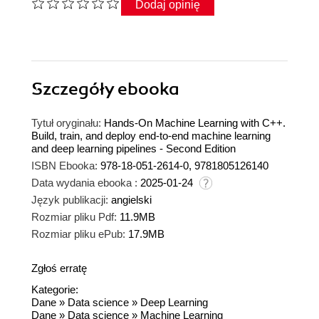
Dodaj opinię
Szczegóły
ebooka
Tytuł oryginału:
Hands-On Machine Learning with C++.
Build, train, and deploy end-to-end machine learning
and deep learning pipelines - Second Edition
ISBN Ebooka:
978-18-051-2614-0, 9781805126140
Data wydania ebooka :
2025-01-24
Język publikacji:
angielski
Rozmiar pliku Pdf:
11.9MB
Rozmiar pliku ePub:
17.9MB
Zgłoś erratę
Kategorie:
Dane
»
Data science
»
Deep Learning
Dane
»
Data science
»
Machine Learning