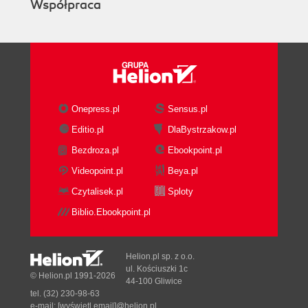
Współpraca
Onepress.pl
Sensus.pl
Editio.pl
DlaBystrzakow.pl
Bezdroza.pl
Ebookpoint.pl
Videopoint.pl
Beya.pl
Czytalisek.pl
Sploty
Biblio.Ebookpoint.pl
Helion.pl sp. z o.o.
ul. Kościuszki 1c
© Helion.pl 1991-2026
44-100 Gliwice
tel. (32) 230-98-63
e-mail:
[wyświetl email]@helion.pl