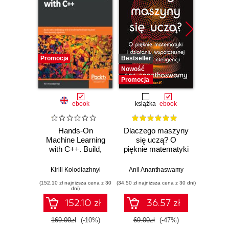
Promocja
Bestseller
Promocj
Nowość
Promocja
ebook
książka
ebook
ksią
Hands-On
Dlaczego maszyny
C++ w
Machine Learning
się uczą? O
wbud
with C++. Build,
pięknie matematyki
Sk
train, and deploy
i działaniu
migra
end-to-end
współczesnej
nowo
Kirill Kolodiazhnyi
Anil Ananthaswamy
Amar M
machine learning
sztucznej
(152,10 zł najniższa cena z 30
(34,50 zł najniższa cena z 30 dni)
(44,50 zł naj
and deep learning
inteligencji
dni)
pipelines
152.10 zł
36.57 zł
169.00zł
(-10%)
69.00zł
(-47%)
89.0