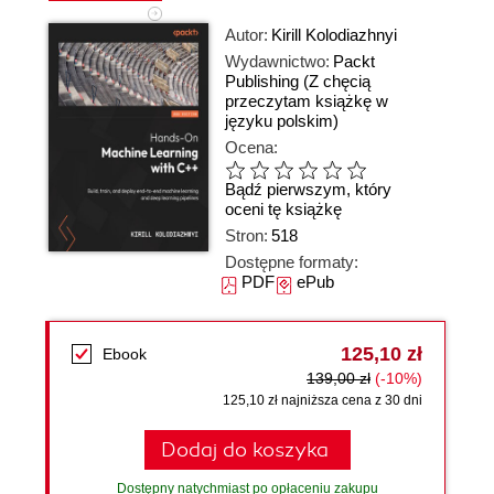
Autor:
Kirill Kolodiazhnyi
Wydawnictwo:
Packt
Publishing
(Z chęcią
przeczytam książkę w
języku polskim)
Ocena:
Bądź pierwszym, który
oceni tę książkę
Stron:
518
Dostępne formaty:
PDF
ePub
125,10 zł
Ebook
139,00 zł
(-10%)
125,10 zł najniższa cena z 30 dni
Dodaj do koszyka
Dostępny natychmiast po opłaceniu zakupu