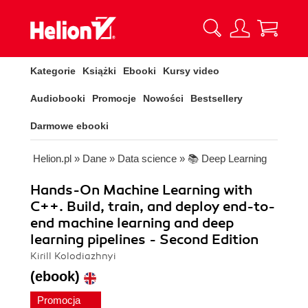
Kategorie
Książki
Ebooki
Kursy video
Audiobooki
Promocje
Nowości
Bestsellery
Darmowe ebooki
Helion.pl
»
Dane
»
Data science
»
📚 Deep Learning
Hands-On Machine Learning with
C++. Build, train, and deploy end-to-
end machine learning and deep
learning pipelines - Second Edition
Kirill Kolodiazhnyi
(ebook)
Promocja