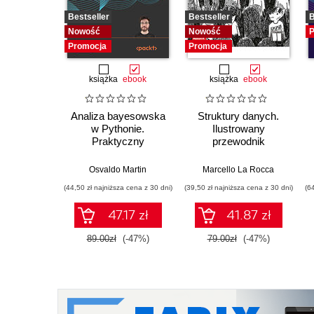
Bestseller
Bestseller
B
Nowość
Nowość
P
Promocja
Promocja
książka
ebook
książka
ebook
Analiza bayesowska
Struktury danych.
w Pythonie.
Ilustrowany
Praktyczny
przewodnik
przewodnik po
modelowaniu
Osvaldo Martin
Marcello La Rocca
probabilistycznym.
(44,50 zł najniższa cena z 30 dni)
(39,50 zł najniższa cena z 30 dni)
(6
Wydanie III
47.17 zł
41.87 zł
89.00zł
(-47%)
79.00zł
(-47%)