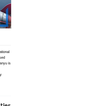
tional
used
anyu is
ly
ties