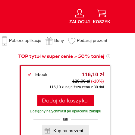
ZALOGUJ
KOSZYK
Pobierz aplikację
Bony
Podaruj prezent
TOP tytuł w super cenie » 50% taniej
116,10 zł
Ebook
129,00 zł
(-10%)
116,10 zł najniższa cena z 30 dni
Dodaj do koszyka
Dostępny natychmiast po opłaceniu zakupu
lub
Kup na prezent