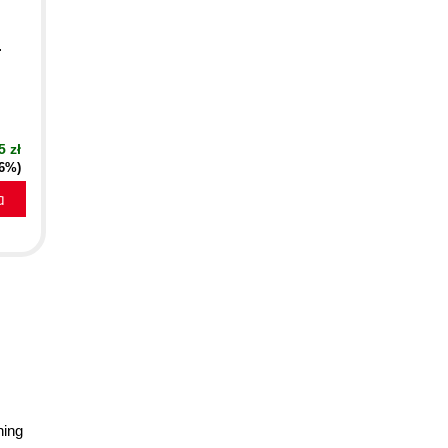
.
5 zł
16%)
a
ning