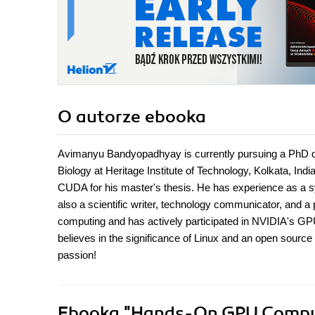
O autorze
ebooka
Avimanyu Bandyopadhyay is currently pursuing a PhD d
Biology at Heritage Institute of Technology, Kolkata, In
CUDA for his master's thesis. He has experience as a sy
also a scientific writer, technology communicator, and 
computing and has actively participated in NVIDIA's GP
believes in the significance of Linux and an open source
passion!
Ebooka
"Hands-On GPU Computi