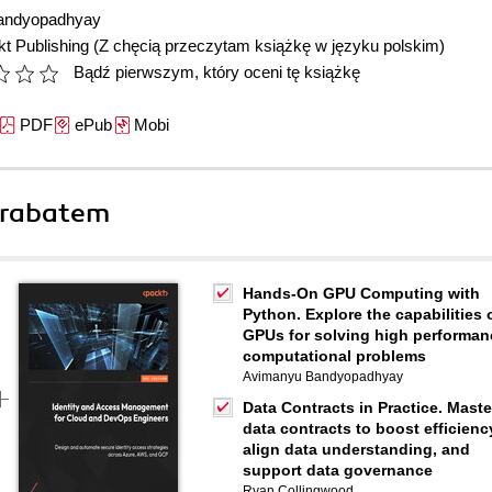
andyopadhyay
t Publishing
(Z chęcią przeczytam książkę w języku polskim)
Bądź pierwszym, który oceni tę książkę
PDF
ePub
Mobi
 rabatem
Hands-On GPU Computing with
Python. Explore the capabilities 
GPUs for solving high performan
computational problems
Avimanyu Bandyopadhyay
Data Contracts in Practice. Maste
data contracts to boost efficienc
align data understanding, and
support data governance
Ryan Collingwood