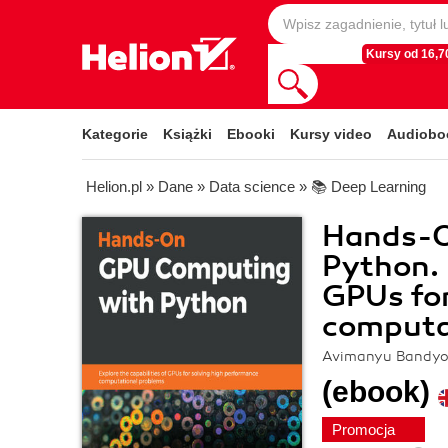
Kursy od 16,70
Kategorie
Książki
Ebooki
Kursy video
Audiobo
Helion.pl
»
Dane
»
Data science
»
📚 Deep Learning
Hands-O
Python. 
GPUs for
computa
Avimanyu Bandy
(ebook)
Promocja