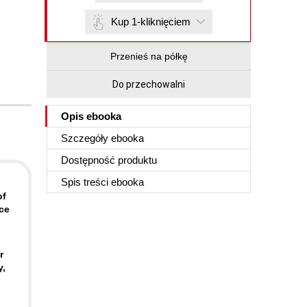
Kup 1-kliknięciem
Przenieś na półkę
Do przechowalni
Opis
ebooka
Szczegóły
ebooka
Dostępność produktu
Spis treści
ebooka
of
ce
r
y,