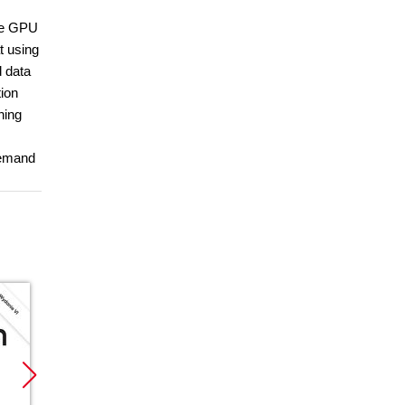
the GPU
t using
 data
tion
ning
demand