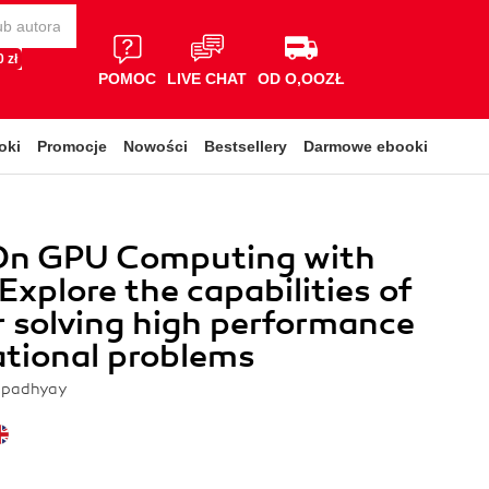
 zł
POMOC
LIVE CHAT
OD O,OOZŁ
oki
Promocje
Nowości
Bestsellery
Darmowe ebooki
n GPU Computing with
Explore the capabilities of
 solving high performance
tional problems
opadhyay