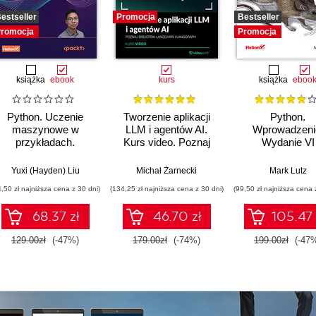
estseller
Promocja
Bestseller
romocja
Promocja
książka
ebook
kurs
książka
eboo
Python. Uczenie
Tworzenie aplikacji
Python.
maszynowe w
LLM i agentów AI.
Wprowadzeni
przykładach.
Kurs video. Poznaj
Wydanie VI
Najlepsze praktyki w
biblioteki LangChain i
realnych
LangGraph
Yuxi (Hayden) Liu
Michał Żarnecki
Mark Lutz
zastosowaniach.
4,50 zł najniższa cena z 30 dni)
(134,25 zł najniższa cena z 30 dni)
(99,50 zł najniższa cena 
Wydanie IV
68.37 zł
46.70 zł
105.47 
129.00zł
(-47%)
179.00zł
(-74%)
199.00zł
(-47