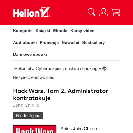
Kategorie
Książki
Ebooki
Kursy video
Audiobooki
Promocje
Nowości
Bestsellery
Darmowe ebooki
Helion.pl
»
Cyberbezpieczeństwo i hacking
»
📚
Bezpieczeństwo sieci
Hack Wars. Tom 2. Administrator
kontratakuje
John Chirillo
Niedostępna
Autor:
John Chirillo