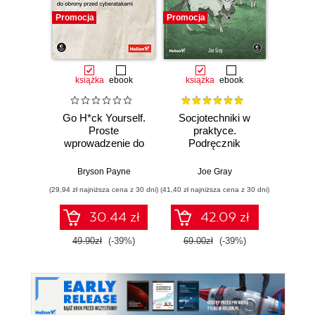
Promocja
Promocja
Promocj
książka
ebook
książka
ebook
ksią
Go H*ck Yourself.
Socjotechniki w
Bug
Proste
praktyce.
Bo
wprowadzenie do
Podręcznik
Prze
obrony przed
etycznego hakera
tr
cyberatakami
zgłas
Bryson Payne
Joe Gray
V
zabezp
(29,94 zł najniższa cena z 30 dni)
(41,40 zł najniższa cena z 30 dni)
(49,50 zł naj
30.44 zł
42.09 zł
49.90zł
(-39%)
69.00zł
(-39%)
99.0