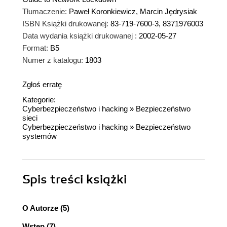
Tłumaczenie:
Paweł Koronkiewicz, Marcin Jędrysiak
ISBN Książki drukowanej:
83-719-7600-3, 8371976003
Data wydania książki drukowanej :
2002-05-27
Format:
B5
Numer z katalogu:
1803
Zgłoś erratę
Kategorie:
Cyberbezpieczeństwo i hacking
»
Bezpieczeństwo
sieci
Cyberbezpieczeństwo i hacking
»
Bezpieczeństwo
systemów
Spis treści
książki
O Autorze (5)
Wstęp (7)