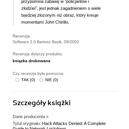
przypomina zabawę w "policjantów i
złodziei", jest jednak zagadnieniem o wiele
bardziej złożonym niż obraz, który kreuje
momentami John Chirillo.
Recenzja:
Software 2.0 Bartosz Basik, 09/2002
Recenzja dotyczy produktu:
ksiązka drukowana
Czy recenzja była pomocna:
TAK
(
0
)
NIE
(
0
)
Szczegóły
książki
Dane producenta
»
Tytuł oryginału:
Hack Attacks Denied: A Complete
Guide to Network Lockdown