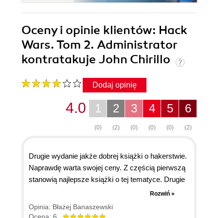
Oceny i opinie klientów: Hack
Wars. Tom 2. Administrator
kontratakuje John Chirillo
Dodaj opinię
4.0
1
2
3
4
5
6
(0)
(2)
(0)
(0)
(0)
(2)
Drugie wydanie jakże dobrej książki o hakerstwie.
Naprawdę warta swojej ceny. Z częścią pierwszą
stanowią najlepsze książki o tej tematyce. Drugie
wydanie poświęcone jest sposobom
Rozwiń »
zabezpieczania się przed włamaniami, ale oprócz
Opinia: Błażej Banaszewski
tego stanowi jakże obszerne kompendium wiedzy
Ocena: 6