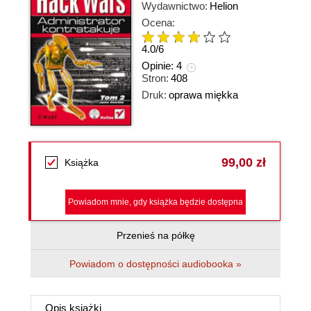
Wydawnictwo:
Helion
Ocena:
4.0
/
6
Opinie:
4
Stron:
408
Druk:
oprawa miękka
99,00 zł
Książka
Powiadom mnie, gdy książka będzie dostępna
Przenieś na półkę
Powiadom o dostępności audiobooka »
Opis
książki