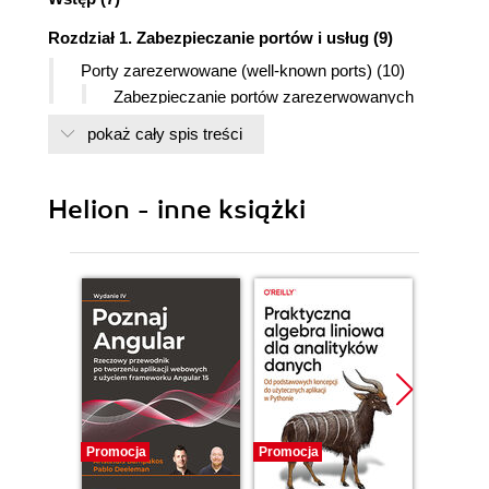
Rozdział 1. Zabezpieczanie portów i usług (9)
Porty zarezerwowane (well-known ports) (10)
Zabezpieczanie portów zarezerwowanych
(10)
pokaż cały spis treści
Porty ukryte (61)
Skanowanie portów lokalnych (62)
Zabezpieczanie portów ukrytych (96)
Helion - inne książki
Przeciwdziałanie gromadzeniu informacji (135)
Informacje Whois (135)
Projekt witryny internetowej (138)
Anonimowość użytkownika (147)
Skanowanie zakresu adresów IP (151)
Inżynieria społeczna (158)
Rozdział 2. Mechanizmy ochrony przed
włamaniami (161)
Promocja
Promocja
Promocj
Zabezpieczanie przed penetracją (161)