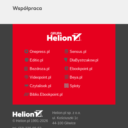
Plan zabezpieczeń systemu ogólnego
Współpraca
wsparcia (367)
Dodatek C Zawartość płyty CD (379)
Rozdział 1. (379)
Rozdział 2. (381)
Rozdziały 3. i 4. (382)
TigerSurf (382)
Onepress.pl
Sensus.pl
Lista portów (383)
Editio.pl
DlaBystrzakow.pl
Dodatek D Słowniczek najważniejszych pojęć (385)
Bezdroza.pl
Ebookpoint.pl
Skorowidz (393)
Videopoint.pl
Beya.pl
Czytalisek.pl
Sploty
Biblio.Ebookpoint.pl
Helion.pl sp. z o.o.
ul. Kościuszki 1c
© Helion.pl 1991-2026
44-100 Gliwice