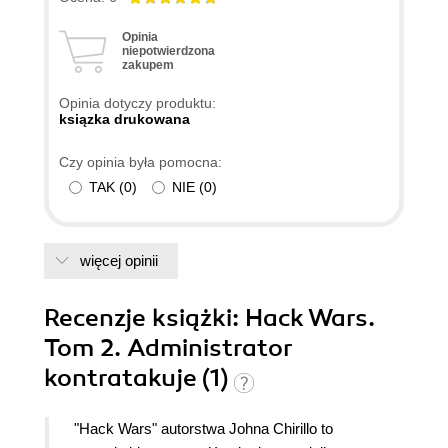
o sposobach do "nieautoryzowanego dostępu do
Opinia
danych".
niepotwierdzona
zakupem
Opinia dotyczy produktu:
ksiązka drukowana
Czy opinia była pomocna:
TAK
(
0
)
NIE
(
0
)
więcej opinii
Recenzje
książki
: Hack Wars.
Tom 2. Administrator
kontratakuje (1)
"Hack Wars" autorstwa Johna Chirillo to