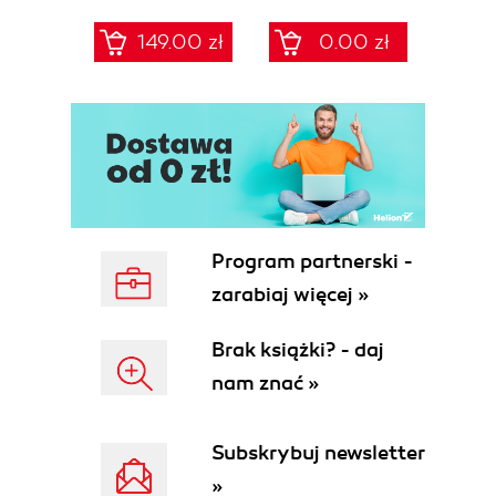
Systemu
kompletny
Cyberbezpieczeństwa
przewodnik po 68
149.00 zł
0.00 zł
Frameworki,
szablonach
procedury, audyt
NIS2/UoKSC dla
dla zarządów, IT i
podmiotów
compliance
kluczowych i
ważnych
Program partnerski -
zarabiaj więcej »
Brak książki? - daj
nam znać »
Subskrybuj newsletter
»