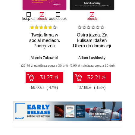
książka
ebook
audiobook
ebook
ksią
Twoja firma w
Ostra jazda. Za
Super
social mediach.
kulisami dążeń
pro
Podręcznik
Ubera do dominacji
Prze
marketingu
na świecie
ro
internetowego dla
han
Marcin Żukowski
Adam Lashinsky
Je
małych i średnich
zar
(29,49 zł najniższa cena z 30 dni)
(9,90 zł najniższa cena z 30 dni)
(34,50 zł naj
przedsiębiorstw.
l
Wydanie IV
sprze
31.27 zł
32.21 zł
poszerzone
pomo
mediów
59.00zł
(-47%)
37.89zł
(-15%)
69.0
e-