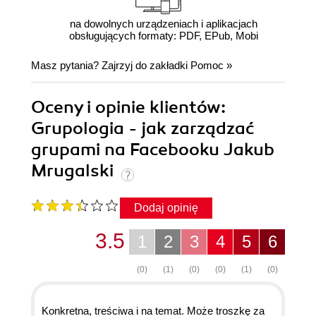
na dowolnych urządzeniach i aplikacjach
obsługujących formaty: PDF, EPub, Mobi
Masz pytania? Zajrzyj do zakładki
Pomoc
»
Oceny i opinie klientów:
Grupologia - jak zarządzać
grupami na Facebooku Jakub
Mrugalski
Dodaj opinię
3.5
1
2
3
4
5
6
(0)
(1)
(0)
(0)
(1)
(0)
Konkretna, treściwa i na temat. Może troszkę za