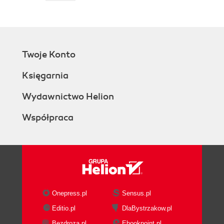
Twoje Konto
Księgarnia
Wydawnictwo Helion
Współpraca
Onepress.pl
Sensus.pl
Editio.pl
DlaBystrzakow.pl
Bezdroza.pl
Ebookpoint.pl