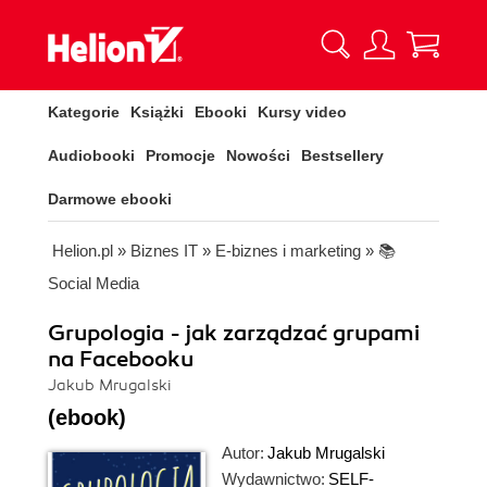
Kategorie
Książki
Ebooki
Kursy video
Audiobooki
Promocje
Nowości
Bestsellery
Darmowe ebooki
Helion.pl
»
Biznes IT
»
E-biznes i marketing
»
📚
Social Media
Grupologia - jak zarządzać grupami
na Facebooku
Jakub Mrugalski
(ebook)
Autor:
Jakub Mrugalski
Wydawnictwo:
SELF-