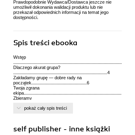
Prawdopodobnie Wydawca/Dostawca jeszcze nie
umożliwił dokonania walidacji produktu lub nie
przekazał odpowiednich informacji na temat jego
dostępności.
Spis treści
ebooka
Wstęp
....................................................................................................
Dlaczego akurat grupa?
..............................................................................4
Zakładamy grupę — dobre rady na
początek..............................................6
Twoja zgrana
ekipa....................................................................................15
Zbieramy
członków...................................................................................
pokaż cały spis treści
Grupa i Twój fanpage
................................................................................23
Planowanie
działań....................................................................................26
self publisher - inne książki
Budowanie społeczności i zasięgów
.........................................................28