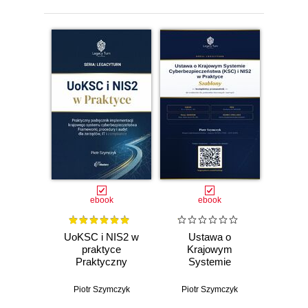
Animowanie społeczności
.........................................................................33
Użyteczne narzędzia
.................................................................................34
Reklamy skierowane do ludzi na
grupie....................................................36
Zarabianie na
grupie..................................................................................38
Zakończenie
..............................................................................................43
ebook
ebook
UoKSC i NIS2 w
Ustawa o
praktyce
Krajowym
Praktyczny
Systemie
podręcznik
Cyberbezpieczeństwa
implementacji
(KSC) i NIS2 w
Piotr Szymczyk
Piotr Szymczyk
Krajowego
praktyce -