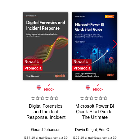
Nowość
Nowość
Nowość
Promocja
Promocja
Promocj
ebook
ebook
Digital Forensics
Microsoft Power BI
Pract
and Incident
Quick Start Guide.
Intel
Response. Incident
The Ultimate
Data-D
Response tools
Beginner's Guide
Hunti
and techniques for
to Power BI, Data
your c
Gerard Johansen
Devin Knight
,
Erin Ostrowsky
,
Mitchel
effective cyber
Storytelling, AI
effor
(134,10 zł najniższa cena z 30
(125,10 zł najniższa cena z 30
(116,10 zł 