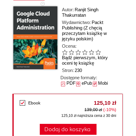
Autor:
Ranjit Singh
Thakurratan
Wydawnictwo:
Packt
Publishing
(Z chęcią
przeczytam książkę w
języku polskim)
Ocena:
Bądź pierwszym, który
oceni tę książkę
Stron:
230
Dostępne formaty:
PDF
ePub
Mobi
125,10 zł
Ebook
139,00 zł
(-10%)
125,10 zł najniższa cena z 30 dni
Dodaj do koszyka