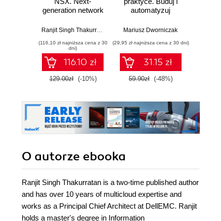
NSX. Next-
praktyce. Buduj i
w p
generation network
automatyzuj
Kl
administration
infrastrukturę
kon
skills revealed -
chmurową oraz
na
Ranjit Singh Thakurratan
Mariusz Dworniczak
Joe Rei
Second Edition
zarządzaj nią z
tec
(116,10 zł najniższa cena z 30
(29,95 zł najniższa cena z 30 dni)
(59,50 zł naj
wykorzystaniem
dni)
Dockera
116.10 zł
31.15 zł
129.00zł
(-10%)
59.90zł
(-48%)
119.0
O autorze
ebooka
Ranjit Singh Thakurratan is a two-time published author
and has over 10 years of multicloud expertise and
works as a Principal Chief Architect at DellEMC. Ranjit
holds a master's degree in Information