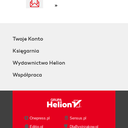
»
Twoje Konto
Księgarnia
Wydawnictwo Helion
Współpraca
Onepress.pl
Sensus.pl
Editio.pl
DlaBystrzakow.pl