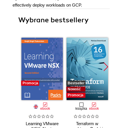
effectively deploy workloads on GCP.
Wybrane bestsellery
Promocja
Bestseller
Bestselle
Nowość
Promocj
Promocja
ebook
książka
ebook
ksią
Learning VMware
Terraform w
Inżyni