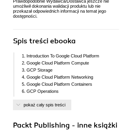
Prawdopodobnie Wydawca/Dostawca jeszcze nie
umożliwił dokonania walidacji produktu lub nie
przekazał odpowiednich informacji na temat jego
dostępności.
Spis treści
ebooka
1. Introduction To Google Cloud Platform
2. Google Cloud Platform Compute
3. GCP Storage
4. Google Cloud Platform Networking
5. Google Cloud Platform Containers
6. GCP Operations
7. GCP Identity and Security
pokaż cały spis treści
8. GCP Billing
9. GCP Developer Tools
Packt Publishing - inne książki