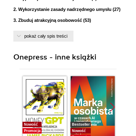
2. Wykorzystanie zasady nadrzędnego umysłu (27)
3. Zbuduj atrakcyjną osobowość (53)
4. Wykorzystywanie wiary stosowanej (87)
pokaż cały spis treści
5. Nadłożyć pracy (109)
6. Wykorzystanie zorganizowanego
Onepress - inne książki
indywidualnego dążenia (143)
7. Kultywowanie kreatywnej wizji (171)
8. Ćwiczenie samodyscypliny (193)
9. Zorganizuj swoje myślenie (213)
10. Wyciąganie nauki z porażki (231)
11. Poszukiwanie inspiracji (entuzjazm stosowany)
Nowość
Bestseller
Nowość
(247)
Promocja
Nowość
Promocj