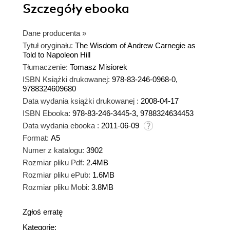
Szczegóły
ebooka
Dane producenta
»
Tytuł oryginału:
The Wisdom of Andrew Carnegie as
Told to Napoleon Hill
Tłumaczenie:
Tomasz Misiorek
ISBN Książki drukowanej:
978-83-246-0968-0,
9788324609680
Data wydania książki drukowanej :
2008-04-17
ISBN Ebooka:
978-83-246-3445-3, 9788324634453
Data wydania ebooka :
2011-06-09
Format:
A5
Numer z katalogu:
3902
Rozmiar pliku Pdf:
2.4MB
Rozmiar pliku ePub:
1.6MB
Rozmiar pliku Mobi:
3.8MB
Zgłoś erratę
Kategorie: