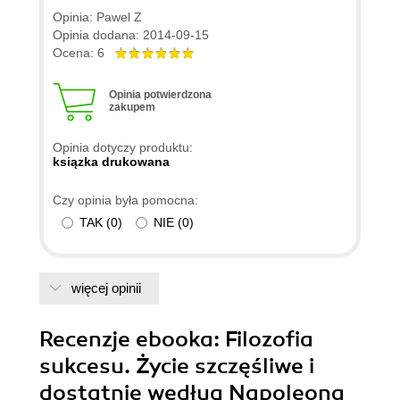
pozycji o podobnej tematyce ale ta jest najlepiej
Opinia: Pawel Z
ustrukturyzowana ze wszystkich. Metodyczna
Opinia dodana: 2014-09-15
analiza sukcesu dokonana przez Carnage jest na
Ocena: 6
dużo lepszym poziomie niż u wszystkich innych
współczesnych "speców" od sukcesu, jakich
Opinia potwierdzona
zakupem
przeczytałem. Piszę, że współczesnych ponieważ
wywiad, który jest zawarty w tej książce był
Opinia dotyczy produktu:
przeprowadzony około roku 1908, czyli ponad 100
ksiązka drukowana
lat temu. Pomimo tego jak bardzo świat się zmienił
Czy opinia była pomocna:
przez ten czas moim zdaniem ani jedna z
TAK
(
0
)
NIE
(
0
)
przedstawionych zasad sukcesu się nie
zdezaktualizowała. Już sam ten fakt świadczy o
mocy tej książki. Szczerze polecam.
więcej opinii
Recenzje
ebooka
: Filozofia
sukcesu. Życie szczęśliwe i
dostatnie według Napoleona