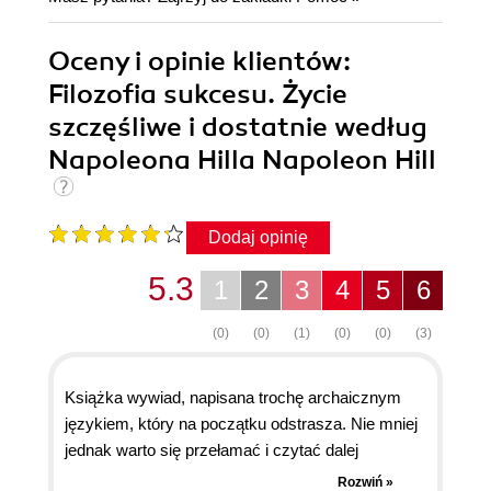
Oceny i opinie klientów:
Filozofia sukcesu. Życie
szczęśliwe i dostatnie według
Napoleona Hilla Napoleon Hill
Dodaj opinię
5.3
1
2
3
4
5
6
(0)
(0)
(1)
(0)
(0)
(3)
Książka wywiad, napisana trochę archaicznym
językiem, który na początku odstrasza. Nie mniej
jednak warto się przełamać i czytać dalej
ponieważ książka jest świetna. Czytałem już kilka
Rozwiń »