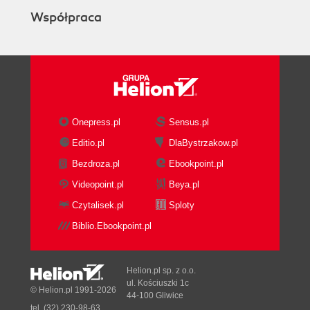
Współpraca
Onepress.pl
Sensus.pl
Editio.pl
DlaBystrzakow.pl
Bezdroza.pl
Ebookpoint.pl
Videopoint.pl
Beya.pl
Czytalisek.pl
Sploty
Biblio.Ebookpoint.pl
Helion.pl sp. z o.o.
ul. Kościuszki 1c
© Helion.pl 1991-2026
44-100 Gliwice
tel. (32) 230-98-63