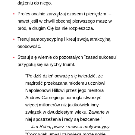
dążeniu do niego.
Profesjonalnie zarządzaj czasem i pieniędzmi --
nawet jeśli w chwili obecnej pierwszego masz w
bród, a drugim Cię los nie rozpieszcza.
Trenuj samodyscyplinę i kreuj swoją atrakcyjną
osobowość.
Stosuj się wiernie do pozostałych "zasad sukcesu" i
przygotuj się na rychły triumf.
"Po dziś dzień odważę się twierdzić, że
mądrość przekazana młodemu uczniowi
Napoleonowi Hillowi przez jego mentora
Andrew Carnegiego pomogła stworzyć
więcej milionerów niż jakikolwiek inny
związek w dwudziestym wieku. Zawarte w
niej spostrzeżenia i rady są bezcenne."
Jim Rohn, pisarz i mówca motywacyjny
"Cokolwiek umysł człowieka może sobie