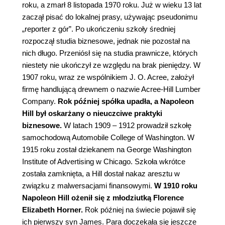
roku, a zmarł 8 listopada 1970 roku. Już w wieku 13 lat
zaczął pisać do lokalnej prasy, używając pseudonimu
„reporter z gór”. Po ukończeniu szkoły średniej
rozpoczął studia biznesowe, jednak nie pozostał na
nich długo. Przeniósł się na studia prawnicze, których
niestety nie ukończył ze względu na brak pieniędzy. W
1907 roku, wraz ze wspólnikiem J. O. Acree, założył
firmę handlującą drewnem o nazwie Acree-Hill Lumber
Company.
Rok później spółka upadła, a Napoleon
Hill był oskarżany o nieuczciwe praktyki
biznesowe.
W latach 1909 – 1912 prowadził szkołę
samochodową Automobile College of Washington. W
1915 roku został dziekanem na George Washington
Institute of Advertising w Chicago. Szkoła wkrótce
została zamknięta, a Hill dostał nakaz aresztu w
związku z malwersacjami finansowymi.
W 1910 roku
Napoleon Hill ożenił się z młodziutką Florence
Elizabeth Horner.
Rok później na świecie pojawił się
ich pierwszy syn James. Para doczekała się jeszcze