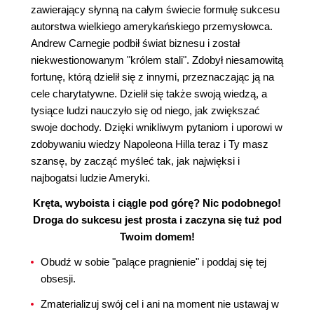
zawierający słynną na całym świecie formułę sukcesu
autorstwa wielkiego amerykańskiego przemysłowca.
Andrew Carnegie podbił świat biznesu i został
niekwestionowanym "królem stali". Zdobył niesamowitą
fortunę, którą dzielił się z innymi, przeznaczając ją na
cele charytatywne. Dzielił się także swoją wiedzą, a
tysiące ludzi nauczyło się od niego, jak zwiększać
swoje dochody. Dzięki wnikliwym pytaniom i uporowi w
zdobywaniu wiedzy Napoleona Hilla teraz i Ty masz
szansę, by zacząć myśleć tak, jak najwięksi i
najbogatsi ludzie Ameryki.
Kręta, wyboista i ciągle pod górę? Nic podobnego!
Droga do sukcesu jest prosta i zaczyna się tuż pod
Twoim domem!
Obudź w sobie "palące pragnienie" i poddaj się tej
obsesji.
Zmaterializuj swój cel i ani na moment nie ustawaj w