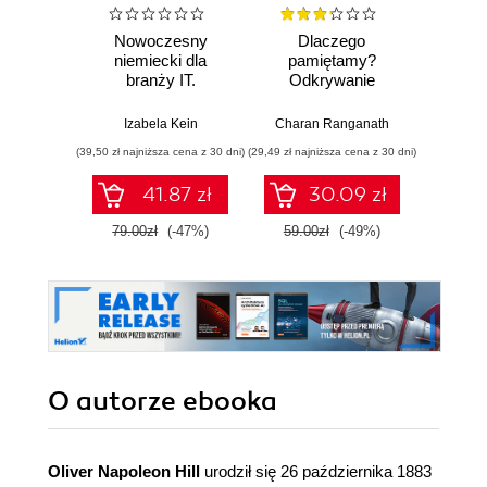
Nowoczesny
Dlaczego
T
niemiecki dla
pamiętamy?
zapam
branży IT.
Odkrywanie
Kurs v
Praktyczne
sekretów pamięci,
r
przykłady i
aby zachować to,
mec
Izabela Kein
Charan Ranganath
Tomasz 
ćwiczenia
co ważne
pam
(39,50 zł najniższa cena z 30 dni)
(29,49 zł najniższa cena z 30 dni)
(96,75 zł naj
41.87 zł
30.09 zł
79.00zł
(-47%)
59.00zł
(-49%)
129.0
O autorze
ebooka
Oliver Napoleon Hill
urodził się 26 października 1883