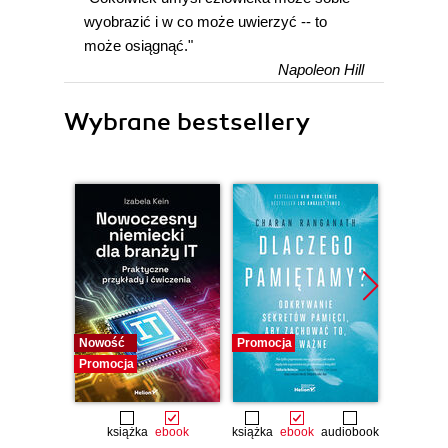
wyobrazić i w co może uwierzyć -- to
może osiągnąć."
Napoleon Hill
Wybrane bestsellery
Nowość
Promocja
Promocj
Promocja
książka
ebook
książka
ebook
audiobook